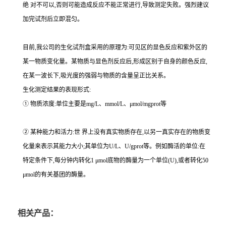
绝 对不可以,否则可能造成反应不能正常进行,导致测定失败。强烈建议
加完试剂后立即混匀。
目前,我公司的生化试剂盒采用的原理为:可见区的显色反应和紫外区的
某一物质变化量。某物质与显色剂反应后,形成区别于自身的颜色反应,
在某一波长下,吸光度的强弱与物质的含量呈正比关系。
生化测定结果的表现形式:
① 物质浓度:单位主要是mg/L、mmol/L、μmol/mgprot等
② 某种能力和活力:世 界上没有真实物质存在,以另一真实存在的物质变
化量来表示其能力大小;其单位为U/L、U/gprot等。例如酶活的单位:在
特定条件下,每分钟内转化1 μmol底物的酶量为一个单位(U),或者转化50
μmol的有关基团的酶量。
相关产品：