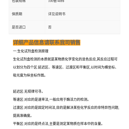
包装规格
100管/48样
保质期
详见说明书
是否进口
否
详细产品信息请联系我司销售
一:生化试剂盒检测原理
生化试剂盒检测的本质就是某物质化学变化的显色反应,其反应过程可
以划分为四个区:延迟区、等速区、过渡区和平衡区,以时间为横坐标、
吸光度为纵坐标作图。
延迟区:无规律可寻。
等速区:对应的是速率法,一般应用于酶活力的检测。
过渡区:对应的是固定时间法,目的是解决某些化学反应的非特异性问题,
提高准确度。
平衡区:对应的是终点法,主要是测定某物质在样本中的含量。