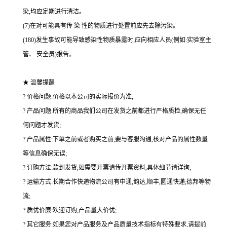
染,均应定期进行清洁。
(7)在对可能具有传 染 性的物质进行处置前应先去除污染。
(180)发生事故可能导致感染性物质暴露时,应向相应人员(例如:实验室主
管、 安全员)报告。
★ 温馨提醒
? 价格问题:价格以本公司的实际报价为准;
? 产品问题:所有的商品我们公司在发货之前都进行严格质检,确保无任
何问题才发货;
? 产品属性:下单之前或者购买之前,要与客服沟通,核对产品的属性数量
等信息确保无误;
? 订购方法:款到发货,如需要开票请传开票资料,具体细节请详询;
? 运输方式:长期合作快递物流公司有申通,韵达,顺丰,圆通快递;德邦等物
流;
? 质优价廉:欢迎订购,产品量大价优;
? 其它服务:如果您对产品服务及产品质量技术指标有特殊要求,请提前