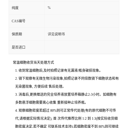
%
纯度
CAS编号
保质期
详见说明书
是否进口
常温细胞收货当天处理方式
1. 收到常温细胞后,及时拍照记录有无漏液/瓶身破损现象。
2. 镜下观察有无微生物污染现象,拍照记录不同倍数镜下细胞状态和有
无染菌现象, 方便后续 售后处理。
3. 消毒后,更换赠送的完全培养液放置培养箱静止2-3小时。如细胞有
多数悬浮细胞需要离心收集 重新接种止培养瓶。
4. 观察细胞密度若超过 80%则可正常传代处理(有的原代细胞不可传
代,请根据实际情况决定), 首 次传代推荐比例 1:2 到 1:3(按实际收货细
胞密度决定,若不确定 可联系技术支持);若细胞密度不到 80%则可继续