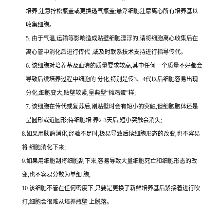
培养,注意拧松瓶盖或更换透气瓶盖;悬浮细胞注意离心所有培养基以
收集细胞。
5. 由于气温,运输等影响造成贴壁细胞漂浮的,请将细胞离心收集后在
离心管中消化后进行传代 ,或及时联系技术支持进行指导传代。
6. 该细胞对培养基及血清的质量要求较高,其中任何一个质量不好都会
导致后续培养过程中细胞的 分化,特别是传3、4代以后细胞容易出现
分化,细胞变大,贴壁较紧,呈典型“摊鸡蛋”样;
7. 该细胞在传代或复苏后,刚贴壁时会有短小的突触,但细胞胞体还是
呈圆形或近圆形;待细胞培 养2-3天后,短小突触会消失;
8.如果用胰酶消化,经验不足时,极易导致后续细胞形态的改变,也不容易
将 细胞消化下来;
9.如果用细胞刮将细胞刮下来,容易导致大量细胞死亡和细胞形态的改
变,也不容易分散为单细 胞;
10.该细胞不管在任何密度下,只要是更换了新鲜培养基后紧接着进行吹
打,细胞会很难从培养瓶壁 上脱落。