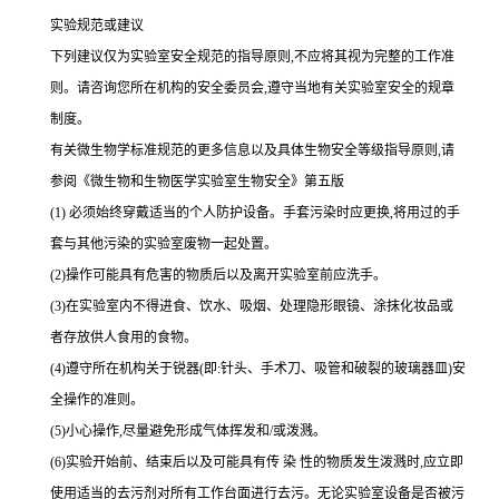
实验规范或建议
下列建议仅为实验室安全规范的指导原则,不应将其视为完整的工作准
则。请咨询您所在机构的安全委员会,遵守当地有关实验室安全的规章
制度。
有关微生物学标准规范的更多信息以及具体生物安全等级指导原则,请
参阅《微生物和生物医学实验室生物安全》第五版
(1) 必须始终穿戴适当的个人防护设备。手套污染时应更换,将用过的手
套与其他污染的实验室废物一起处置。
(2)操作可能具有危害的物质后以及离开实验室前应洗手。
(3)在实验室内不得进食、饮水、吸烟、处理隐形眼镜、涂抹化妆品或
者存放供人食用的食物。
(4)遵守所在机构关于锐器(即:针头、手术刀、吸管和破裂的玻璃器皿)安
全操作的准则。
(5)小心操作,尽量避免形成气体挥发和/或泼溅。
(6)实验开始前、结束后以及可能具有传 染 性的物质发生泼溅时,应立即
使用适当的去污剂对所有工作台面进行去污。无论实验室设备是否被污