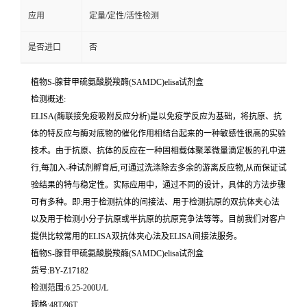
应用
定量/定性/活性检测
是否进口
否
植物S-腺苷甲硫氨酸脱羧酶(SAMDC)elisa试剂盒
检测概述:
ELISA(酶联接免疫吸附反应分析)是以免疫学反应为基础，将抗原、抗
体的特反应与酶对底物的催化作用相结台起来的一种敏感性很高的实验
技术。由于抗原、抗体的反应在一种固相载体聚苯微量滴定板的孔中进
行,每加入-种试剂孵育后,可通过洗涤除去多余的游离反应物,从而保证试
验结果的特与稳定性。实际应用中，通过不同的设计，具体的方法步骤
可有多种。即:用于检测抗体的间接法、用于检测抗原的双抗体夹心法
以及用于检测小分子抗原或半抗原的抗原竞争法等等。目前我们对客户
提供比较常用的ELISA双抗体夹心法及ELISA间接法服务。
植物S-腺苷甲硫氨酸脱羧酶(SAMDC)elisa试剂盒
货号:BY-Z17182
检测范围:6.25-200U/L
规格:48T/96T