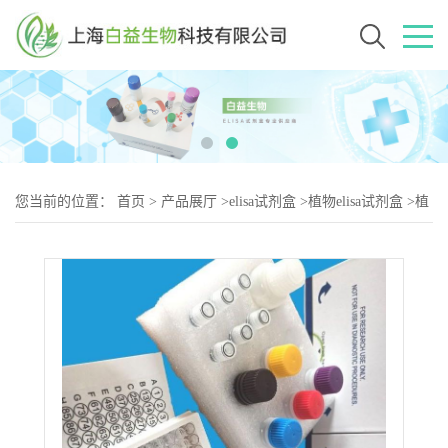
您当前的位置：
首页
>
产品展厅
>
elisa试剂盒
>
植物elisa试剂盒
>
植
物S-腺苷甲硫氨酸脱羧酶(SAMDC)elisa试剂盒