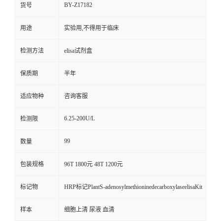
BY-Z17182
货号
用途
实验用,不得用于临床
检测方法
elisa试剂盒
保质期
半年
适应物种
咨询客服
6.25-200U/L
检测限
99
数量
包装规格
96T 1800元 48T 1200元
标记物
HRP标记PlantS-adenosylmethioninedecarboxylaseelisaKit
样本
细胞上清 尿液 血清