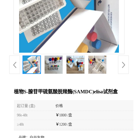
植物S-腺苷甲硫氨酸脱羧酶(SAMDC)elisa试剂盒
起订量 (盒)
价格
96t-48t
￥
1800 /盒
≥48t
￥
1200 /盒
品牌：
白益生物