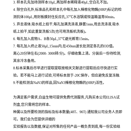
3. 样本孔先加待测样本10μL,再加样本稀释液40μL;空白孔不加。
4. 除空白孔外,标准品孔和样本孔中每孔加入辣根化物酶(HRP)标记的检
测抗体100μL,用封板膜封住反应孔,37℃水浴锅或恒温箱温育60min。
5. 弃去液体,吸水纸上拍干,每孔加满洗涤液,静置1min,甩去洗涤液,吸水
纸上拍干,如此重复洗板5次(也可用洗板机洗板)。
6. 每孔加入底物A、B各50μL,37℃避光孵育15min。
7. 每孔加入终止液50μL,15min内,在450nm波长处测定各孔的OD值。
离心20分钟左右(2000- 3000转/分)。仔细收集上清。分装后一份待检测,
其余冷冻备用。
8.标本采集后尽早进行提取提取按相关文献进行提取后应尽快进行实
验。若不能马上进行试验,可将标本放于-20C保存，但应避免反复冻融.
9.不能检测含NaN3的样品,因NaN3辣根化物酶的(HRP)活性。
为满足客户需求,白益生物可提供免费代测服务,凡购买本公司ELISA试
剂盒,您只需将您的样本、
种属以及所要检测的指标及标本数量(48T、96T) 通知我公司业务人员即
可。我们会为您提供详细的
实验报告以及数据,保证对所售的任何产品一概负责到底,每一份实验结