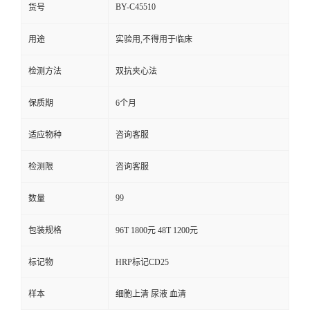
BY-C45510
货号
用途
实验用,不得用于临床
检测方法
双抗夹心法
保质期
6个月
适应物种
咨询客服
检测限
咨询客服
99
数量
包装规格
96T 1800元 48T 1200元
标记物
HRP标记CD25
样本
细胞上清 尿液 血清