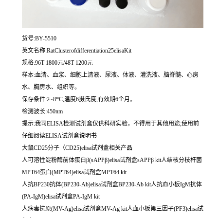
货号:BY-5510
英文名称:RatClusterofdifferentiation25elisaKit
规格:96T 1800元/48T 1200元
样本:血清、血浆、细胞上清液、尿液、体液、灌洗液、脑脊髓、心房
水、胸房水、组织等。
保存条件:2~8*C,温度6摄氏度,有效期6个月。
检测波长:450nm
提示:我司ELISA检测试剂盒仅供科研实验，不得用于其他用途;使用前
仔细阅读ELISA试剂盒说明书
大鼠CD25分子（CD25)elisa试剂盒相关产品
人可溶性淀粉酶前体蛋白β(sAPPβ)elisa试剂盒sAPPβ kit人结核分枝杆菌
MPT64蛋白(MPT64)elisa试剂盒MPT64 kit
人抗BP230抗体(BP230-Ab)elisa试剂盒BP230-Ab kit人抗血小板IgM抗体
(PA-IgM)elisa试剂盒PA-IgM kit
人病毒抗原(MV-Ag)elisa试剂盒MV-Ag kit人血小板第三因子(PF3)elisa试