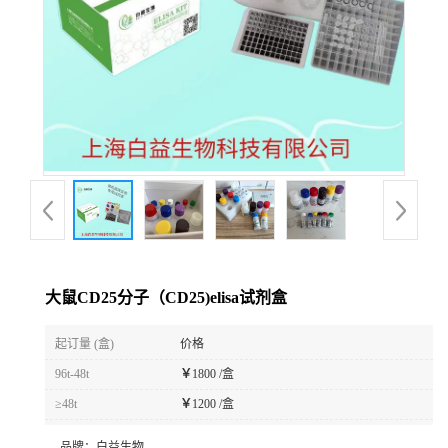
大鼠CD25分子（CD25)elisa试剂盒
起订量 (盒)
价格
96t-48t
￥
1800 /盒
≥48t
￥
1200 /盒
品牌：
白益生物