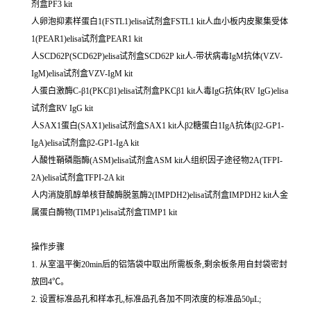
剂盒PF3 kit
人卵泡抑素样蛋白1(FSTL1)elisa试剂盒FSTL1 kit人血小板内皮聚集受体
1(PEAR1)elisa试剂盒PEAR1 kit
人SCD62P(SCD62P)elisa试剂盒SCD62P kit人-带状病毒IgM抗体(VZV-
IgM)elisa试剂盒VZV-IgM kit
人蛋白激酶C-β1(PKCβ1)elisa试剂盒PKCβ1 kit人毒IgG抗体(RV IgG)elisa
试剂盒RV IgG kit
人SAX1蛋白(SAX1)elisa试剂盒SAX1 kit人β2糖蛋白1IgA抗体(β2-GP1-
IgA)elisa试剂盒β2-GP1-IgA kit
人酸性鞘磷脂酶(ASM)elisa试剂盒ASM kit人组织因子途径物2A(TFPI-
2A)elisa试剂盒TFPI-2A kit
人内消旋肌醇单核苷酸酶脱氢酶2(IMPDH2)elisa试剂盒IMPDH2 kit人金
属蛋白酶物(TIMP1)elisa试剂盒TIMP1 kit
操作步骤
1. 从室温平衡20min后的铝箔袋中取出所需板条,剩余板条用自封袋密封
放回4℃。
2. 设置标准品孔和样本孔,标准品孔各加不同浓度的标准品50μL;