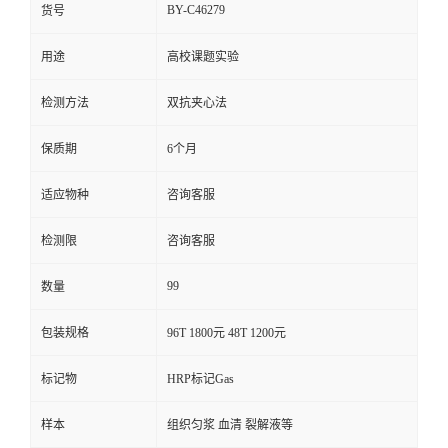
BY-C46279
货号
用途
高校课题实验
检测方法
双抗夹心法
保质期
6个月
适应物种
咨询客服
检测限
咨询客服
99
数量
包装规格
96T 1800元 48T 1200元
标记物
HRP标记Gas
样本
组织匀浆 血清 裂解液等