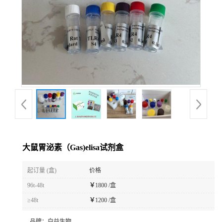
大鼠胃泌素（Gas)elisa试剂盒
起订量 (盒)
价格
96t-48t
￥
1800 /盒
≥48t
￥
1200 /盒
品牌：
白益生物