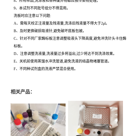
8、所有样品,洗涤液和各种废弃物都应按传染物处理。
9、本试剂不同批号组分不得混用。
洗板时应注意以下问题:
A、需每天校正注液量及残液量,洗涤后残液量不得大于2μl。
B、及时更换破损吸液针,避免破坏底板包被。
C、针对不同厂家酶标板注意调整吸液头下降高度,避免冲洗针头卡住酶
标板。
D、注意调整洗液量,洗液量过多将溢出,过少将达不到洗涤效果。
E、关机前使用蒸馏水冲洗管道,避免洗液的结晶物堵塞管道。
F、不同种试剂盒的洗液严禁混合使用。
相关产品：