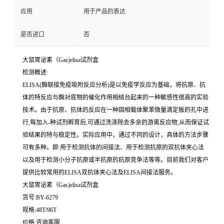
应用
用于产品的表达
是否进口
否
大鼠胃泌素（Gas)elisa试剂盒
检测概述:
ELISA(酶联接免疫吸附反应分析)是以免疫学反应为基础，将抗原、抗
体的特反应与酶对底物的催化作用相结台起来的一种敏感性很高的实验
技术。由于抗原、抗体的反应在一种固相载体聚苯微量滴定板的孔中进
行,每加入-种试剂孵育后,可通过洗涤除去多余的游离反应物,从而保证试
验结果的特与稳定性。实际应用中，通过不同的设计，具体的方法步骤
可有多种。即:用于检测抗体的间接法、用于检测抗原的双抗体夹心法
以及用于检测小分子抗原或半抗原的抗原竞争法等等。目前我们对客户
提供比较常用的ELISA双抗体夹心法及ELISA间接法服务。
大鼠胃泌素（Gas)elisa试剂盒
货号:BY-6279
规格:48T/96T
价格:咨询客服