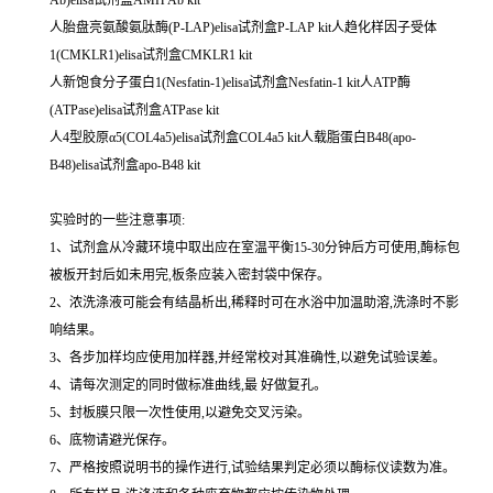
人胎盘亮氨酸氨肽酶(P-LAP)elisa试剂盒P-LAP kit人趋化样因子受体
1(CMKLR1)elisa试剂盒CMKLR1 kit
人新饱食分子蛋白1(Nesfatin-1)elisa试剂盒Nesfatin-1 kit人ATP酶
(ATPase)elisa试剂盒ATPase kit
人4型胶原α5(COL4a5)elisa试剂盒COL4a5 kit人载脂蛋白B48(apo-
B48)elisa试剂盒apo-B48 kit
实验时的一些注意事项:
1、试剂盒从冷藏环境中取出应在室温平衡15-30分钟后方可使用,酶标包
被板开封后如未用完,板条应装入密封袋中保存。
2、浓洗涤液可能会有结晶析出,稀释时可在水浴中加温助溶,洗涤时不影
响结果。
3、各步加样均应使用加样器,并经常校对其准确性,以避免试验误差。
4、请每次测定的同时做标准曲线,最 好做复孔。
5、封板膜只限一次性使用,以避免交叉污染。
6、底物请避光保存。
7、严格按照说明书的操作进行,试验结果判定必须以酶标仪读数为准。