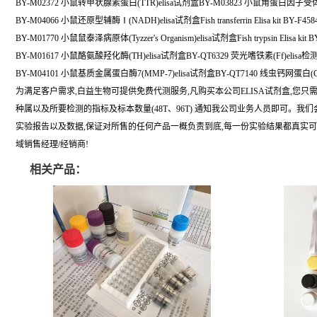
BY-M02372 小鼠转甲状腺素蛋白(TTR)elisa试剂盒BY-M03823 小鼠角蛋白因子受体(
BY-M04066 小鼠还原型辅酶Ⅰ(NADH)elisa试剂盒Fish transferrin Elisa kit BY-F458
BY-M01770 小鼠鼠泰泽病原体(Tyzzer's Organism)elisa试剂盒Fish trypsin Elisa kit B
BY-M01617 小鼠酪氨酸羟化酶(TH)elisa试剂盒BY-QT6329 荧光嗜铁素(Ff)elisa
BY-M04101 小鼠基质金属蛋白酶7(MMP-7)elisa试剂盒BY-QT7140 线虫钙网蛋白(C
为满足客户需求,白益生物可提供免费代测服务,凡购买本公司ELISA试剂盒,您只
种属以及所要检测的指标及标本数量(48T、96T) 通知我公司业务人员即可。我
实验报告以及数据,保证对所售的任何产品一概负责到底,每一份实验结果都真实
域销售经理/经销商!
相关产品：