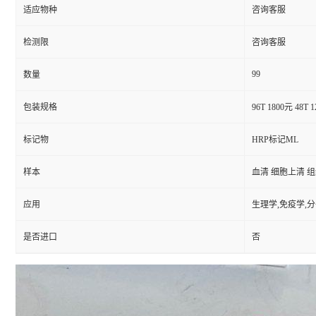
适应物种
咨询客服
检测限
咨询客服
99
数量
包装规格
96T 1800元 48T 
标记物
HRP标记ML
样本
血清 细胞上清 
应用
生理学,免疫学,
是否进口
否