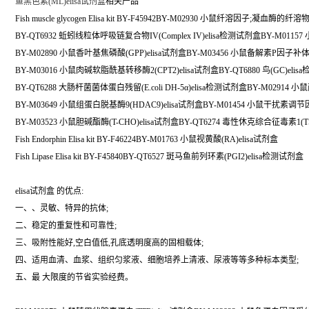
鱼黑色素(ML)elisa试剂盒
相关产品
Fish muscle glycogen Elisa kit BY-F45942BY-M02930 小鼠纤溶因子;凝血酶的纤溶物
BY-QT6932 蚯蚓线粒体呼吸链复合物IV(Complex IV)elisa检测试剂盒BY-M01157 
BY-M02890 小鼠香叶基焦磷酸(GPP)elisa试剂盒BY-M03456 小鼠备解素P因子补体(P
BY-M03016 小鼠肉碱软脂酰基转移酶2(CPT2)elisa试剂盒BY-QT6880 鸟(GC)eli
BY-QT6288 大肠杆菌菌体蛋白残留(E.coli DH-5α)elisa检测试剂盒BY-M02914 
BY-M03649 小鼠组蛋白脱基酶9(HDAC9)elisa试剂盒BY-M01454 小鼠干扰素调节因子
BY-M03523 小鼠胆碱酯酶(T-CHO)elisa试剂盒BY-QT6274 毒性休克综合征毒素1(TS
Fish Endorphin Elisa kit BY-F46224BY-M01763 小鼠视黄酸(RA)elisa试剂盒
Fish Lipase Elisa kit BY-F45840BY-QT6527 斑马鱼前列环素(PGI2)elisa检测试剂盒
elisa试剂盒 的优点:
一、、灵敏、特异的抗体;
二、稳定的重复性和可靠性;
三、吸附性能好,空白值低,孔底透明度高的固相载体;
四、适用血清、血浆、组织匀浆液、细胞培养上清液、尿液等等多种标本类型;
五、最 大限度的节省实验经费。