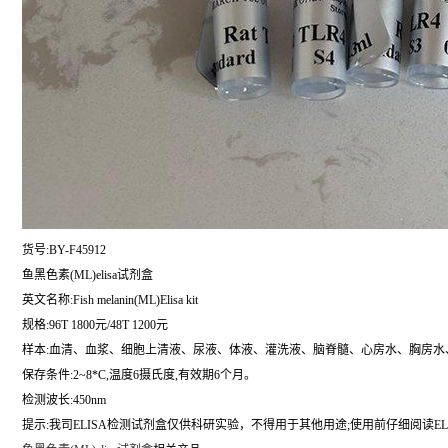
货号:BY-F45912
鱼黑色素(ML)elisa试剂盒
英文名称:
Fish melanin(ML)Elisa kit
规格:96T 1800元/48T 1200元
样本:血清、血浆、细胞上清液、尿液、体液、灌洗液、脑脊髓、心房水、胸房水
保存条件:2~8*C,温度6摄氏度,有效期6个月。
检测波长:450nm
提示:我司ELISA检测试剂盒仅供科研实验，不得用于其他用途;使用前仔细阅读EL