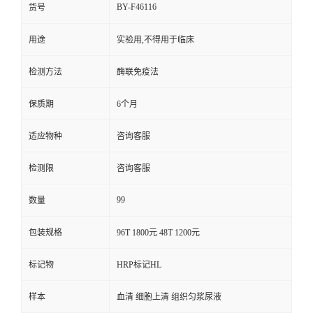
BY-F46116
货号
用途
实验用,不得用于临床
检测方法
酶联免疫法
保质期
6个月
适应物种
咨询客服
检测限
咨询客服
99
数量
包装规格
96T 1800元 48T 1200元
标记物
HRP标记HL
样本
血清 细胞上清 组织匀浆尿液