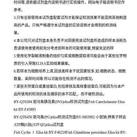
时间等,请依据试剂盒内说明书进行实验操作，网站电子版说明书仅作
参考。
3.只有全部使用本试剂盒配套试剂才能保证检测效果不能混用其他制造
商的产品。只有严格遵守本试剂盒的实验说明才会得到的检测结
果。
4.本公司只对试剂盒本身负责不对因使用该试剂盒所造成的样本消耗负
责请使用者使用前充分考虑到样本的可能使用量,预留充足的样
5.使用化学裂解液制备的组织匀浆或细胞提取液可能会由于某些化学物
质的引入导致ELISA实验结果偏差。
6.若样本为细胞培养上清,因该类样本干扰因素较多,如:细胞状态、细胞
数量、采样时间等 所以可能存在检测不出的情况。
7.某些天然蛋白或重组蛋白,包括原核及真核重组蛋白,可能因为与本产
品所使用的检测抗体及捕获抗体不匹配,，而不被检测出。
BY-QT6394 斑马鱼胰岛素(INS)elisa检测试剂盒Fish Catecholamine Elisa
kit BY-F45895
BY-QT6450 斑马鱼(PG)elisa检测试剂盒BY-M03992 小鼠钠;钾离子转运
ATP酶β1肽(ATP1β1)elisa试剂盒
Fish Cyclin Ⅰ Elisa kit BY-F46218Fish Glutathione peroxidase Elisa kit BY-