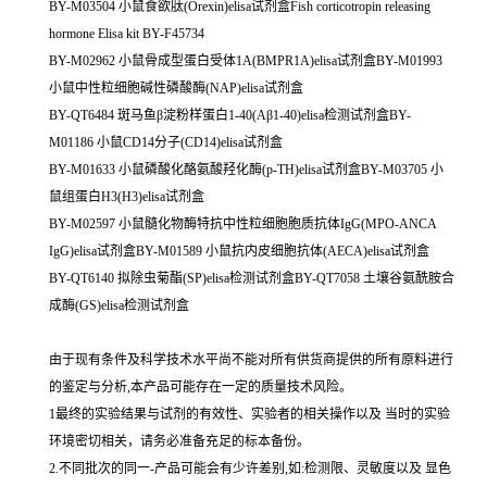
BY-M03504 小鼠食欲肽(Orexin)elisa试剂盒Fish corticotropin releasing
hormone Elisa kit BY-F45734
BY-M02962 小鼠骨成型蛋白受体1A(BMPR1A)elisa试剂盒BY-M01993
小鼠中性粒细胞碱性磷酸酶(NAP)elisa试剂盒
BY-QT6484 斑马鱼β淀粉样蛋白1-40(Aβ1-40)elisa检测试剂盒BY-
M01186 小鼠CD14分子(CD14)elisa试剂盒
BY-M01633 小鼠磷酸化酪氨酸羟化酶(p-TH)elisa试剂盒BY-M03705 小
鼠组蛋白H3(H3)elisa试剂盒
BY-M02597 小鼠髓化物酶特抗中性粒细胞胞质抗体IgG(MPO-ANCA
IgG)elisa试剂盒BY-M01589 小鼠抗内皮细胞抗体(AECA)elisa试剂盒
BY-QT6140 拟除虫菊酯(SP)elisa检测试剂盒BY-QT7058 土壤谷氨酰胺合
成酶(GS)elisa检测试剂盒
由于现有条件及科学技术水平尚不能对所有供货商提供的所有原料进行
的鉴定与分析,本产品可能存在一定的质量技术风险。
1最终的实验结果与试剂的有效性、实验者的相关操作以及 当时的实验
环境密切相关，请务必准备充足的标本备份。
2.不同批次的同一-产品可能会有少许差别,如:检测限、灵敏度以及 显色