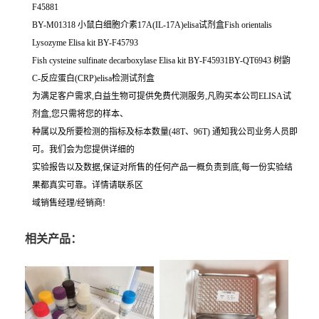
F45881
BY-M01318 小鼠白细胞介素17A(IL-17A)elisa试剂盒Fish orientalis
Lysozyme Elisa kit BY-F45793
Fish cysteine sulfinate decarboxylase Elisa kit BY-F45931BY-QT6943 树鼩
C-反应蛋白(CRP)elisa检测试剂盒
为满足客户需求,白益生物可提供免费代测服务,凡购买本公司ELISA试
剂盒,您只需将您的样本、
种属以及所要检测的指标及标本数量(48T、96T) 通知我公司业务人员即
可。我们会为您提供详细的
实验报告以及数据,保证对所售的任何产品一概负责到底,每一份实验结
果都真实可靠。详情请联系区
域销售经理/经销商!
相关产品：