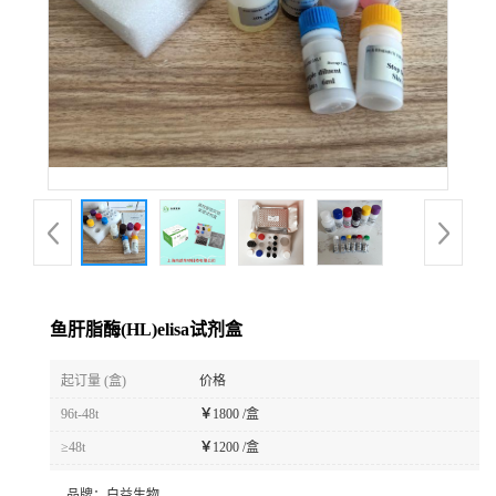
鱼肝脂酶(HL)elisa试剂盒
起订量 (盒)
价格
96t-48t
￥
1800 /盒
≥48t
￥
1200 /盒
品牌：
白益生物