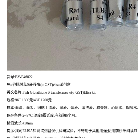
货号:BY-F46022
鱼α谷胱甘肽S转移酶(α-GST)elisa试剂盒
英文名称:
Fish Glutathione S transferases-α(α-GST)Elisa kit
规格:96T 1800元/48T 1200元
样本:血清、血浆、细胞上清液、尿液、体液、灌洗液、脑脊髓、心房水、胸房水
保存条件:2~8*C,温度6摄氏度,有效期6个月。
检测波长:450nm
提示:我司ELISA检测试剂盒仅供科研实验，不得用于其他用途;使用前仔细阅读EL