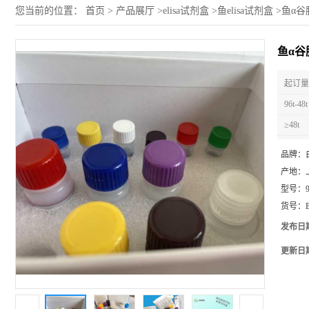
您当前的位置：
首页
>
产品展厅
>
elisa试剂盒
>
鱼elisa试剂盒
>
鱼α谷胱
鱼α谷胱
起订量 
96t-48t
≥48t
品牌：
产地：
型号：
货号：
发布日
更新日