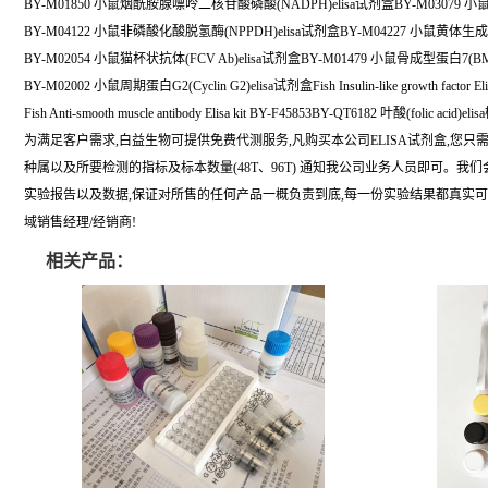
BY-M01850 小鼠烟酰胺腺嘌呤二核苷酸磷酸(NADPH)elisa试剂盒BY-M03079 小鼠
BY-M04122 小鼠非磷酸化酸脱氢酶(NPPDH)elisa试剂盒BY-M04227 小鼠黄体生成
BY-M02054 小鼠猫杯状抗体(FCV Ab)elisa试剂盒BY-M01479 小鼠骨成型蛋白7(BMP
BY-M02002 小鼠周期蛋白G2(Cyclin G2)elisa试剂盒Fish Insulin-like growth factor Elis
Fish Anti-smooth muscle antibody Elisa kit BY-F45853BY-QT6182 叶酸(folic acid
为满足客户需求,白益生物可提供免费代测服务,凡购买本公司ELISA试剂盒,您只
种属以及所要检测的指标及标本数量(48T、96T) 通知我公司业务人员即可。我
实验报告以及数据,保证对所售的任何产品一概负责到底,每一份实验结果都真实
域销售经理/经销商!
相关产品：