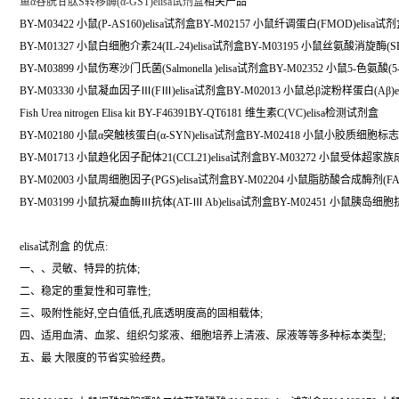
鱼α谷胱甘肽S转移酶(α-GST)elisa试剂盒
相关产品
BY-M03422 小鼠(P-AS160)elisa试剂盒BY-M02157 小鼠纤调蛋白(FMOD)elisa试
BY-M01327 小鼠白细胞介素24(IL-24)elisa试剂盒BY-M03195 小鼠丝氨酸消旋酶(SR
BY-M03899 小鼠伤寒沙门氏菌(Salmonella )elisa试剂盒BY-M02352 小鼠5-色氨酸(5-
BY-M03330 小鼠凝血因子Ⅲ(FⅢ)elisa试剂盒BY-M02013 小鼠总β淀粉样蛋白(Aβ)e
Fish Urea nitrogen Elisa kit BY-F46391BY-QT6181 维生素C(VC)elisa检测试剂盒
BY-M02180 小鼠α突触核蛋白(α-SYN)elisa试剂盒BY-M02418 小鼠小胶质细胞标志物(
BY-M01713 小鼠趋化因子配体21(CCL21)elisa试剂盒BY-M03272 小鼠受体超家族成员
BY-M02003 小鼠周细胞因子(PGS)elisa试剂盒BY-M02204 小鼠脂肪酸合成酶剂(FAS
BY-M03199 小鼠抗凝血酶Ⅲ抗体(AT-Ⅲ Ab)elisa试剂盒BY-M02451 小鼠胰岛细胞抗
elisa试剂盒 的优点:
一、、灵敏、特异的抗体;
二、稳定的重复性和可靠性;
三、吸附性能好,空白值低,孔底透明度高的固相载体;
四、适用血清、血浆、组织匀浆液、细胞培养上清液、尿液等等多种标本类型;
五、最 大限度的节省实验经费。