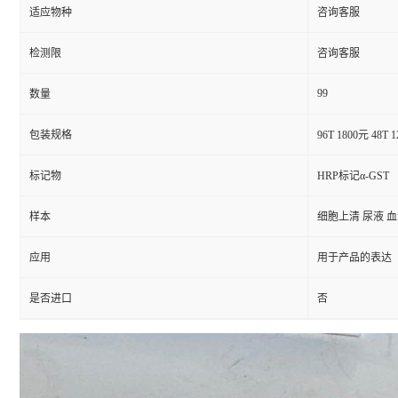
适应物种
咨询客服
检测限
咨询客服
99
数量
包装规格
96T 1800元 48T 
标记物
HRP标记α-GST
样本
细胞上清 尿液 
应用
用于产品的表达
是否进口
否