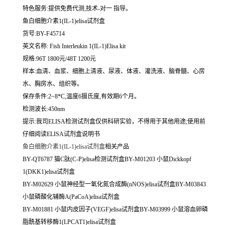
特色服务:提供免费代测,技术-对一 指导。
鱼白细胞介素1(IL-1)elisa试剂盒
货号:BY-F45714
英文名称:
Fish Interleukin 1(IL-1)Elisa kit
规格:96T 1800元/48T 1200元
样本:血清、血浆、细胞上清液、尿液、体液、灌洗液、脑脊髓、心房
水、胸房水、组织等。
保存条件:2~8*C,温度6摄氏度,有效期6个月。
检测波长:450nm
提示:我司ELISA检测试剂盒仅供科研实验，不得用于其他用途;使用前
仔细阅读ELISA试剂盒说明书
鱼白细胞介素1(IL-1)elisa试剂盒
相关产品
BY-QT6787 猫C肽(C-P)elisa检测试剂盒BY-M01203 小鼠Dickkopf
1(DKK1)elisa试剂盒
BY-M02629 小鼠神经型一氧化氮合成酶(nNOS)elisa试剂盒BY-M03843
小鼠磷酸化辅酶A(PaCoA)elisa试剂盒
BY-M01881 小鼠内皮因子(VEGF)elisa试剂盒BY-M03999 小鼠溶血卵磷
脂酰基转移酶1(LPCAT1)elisa试剂盒