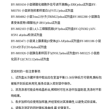
BY-M01634 小鼠磷酸化细胞外信号调节激酶(p-ERK)elisa试剂盒BY-
M03701 小鼠卵泡抑素样蛋白1(FSTL1)elisa试剂盒
BY-M04062 小鼠Trim22分子(TRIM22)elisa试剂盒BY-M02288 小鼠胰岛
素受体底物1磷酸化(P-IRS1)elisa试剂盒
BY-M02103 小鼠1,4,5-三磷酸肌醇(IP3)elisa试剂盒BY-QT6302 (AIV-
H5N1 ab)elisa检测试剂盒
BY-M03471 小鼠肾上腺素能β3受体(β3-AR)elisa试剂盒BY-M01186 小鼠
CD14分子(CD14)elisa试剂盒
BY-M01926 小鼠胰岛素样因子5(INSL5)elisa试剂盒BY-M03225 小鼠趋
化因子12(CXCL12)elisa试剂盒
实验时的一些注意事项:
1、试剂盒从冷藏环境中取出应在室温平衡15-30分钟后方可使用,酶标包
被板开封后如未用完,板条应装入密封袋中保存。
2、浓洗涤液可能会有结晶析出,稀释时可在水浴中加温助溶,洗涤时不影
响结果。
3、各步加样均应使用加样器,并经常校对其准确性,以避免试验误差。
4、请每次测定的同时做标准曲线,最 好做复孔。