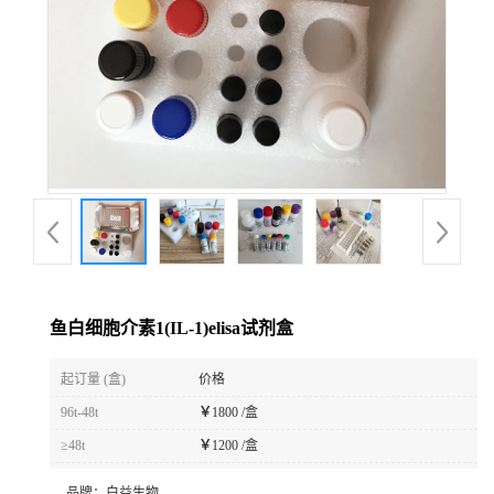
鱼白细胞介素1(IL-1)elisa试剂盒
起订量 (盒)
价格
96t-48t
￥
1800 /盒
≥48t
￥
1200 /盒
品牌：
白益生物