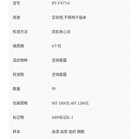
BY-F45714
货号
用途
实验用,不得用于临床
检测方法
双抗夹心法
保质期
6个月
适应物种
咨询客服
检测限
咨询客服
99
数量
包装规格
96T 1800元 48T 1200元
标记物
HRP标记IL-1
样本
血清 血浆 组织 细胞