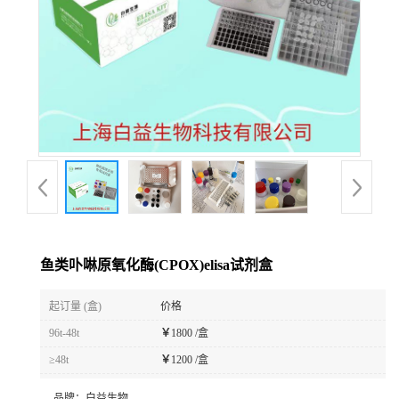
鱼类卟啉原氧化酶(CPOX)elisa试剂盒
起订量 (盒)
价格
96t-48t
￥
1800 /盒
≥48t
￥
1200 /盒
品牌：
白益生物