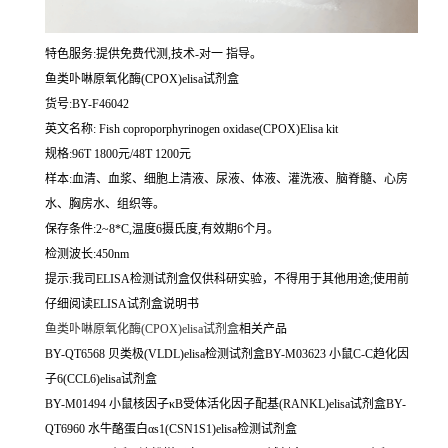
特色服务:提供免费代测,技术-对一 指导。
鱼类卟啉原氧化酶(CPOX)elisa试剂盒
货号:BY-F46042
英文名称:
Fish coproporphyrinogen oxidase(CPOX)Elisa kit
规格:96T 1800元/48T 1200元
样本:血清、血浆、细胞上清液、尿液、体液、灌洗液、脑脊髓、心房
水、胸房水、组织等。
保存条件:2~8*C,温度6摄氏度,有效期6个月。
检测波长:450nm
提示:我司ELISA检测试剂盒仅供科研实验，不得用于其他用途;使用前
仔细阅读ELISA试剂盒说明书
鱼类卟啉原氧化酶(CPOX)elisa试剂盒
相关产品
BY-QT6568 贝类极(VLDL)elisa检测试剂盒BY-M03623 小鼠C-C趋化因
子6(CCL6)elisa试剂盒
BY-M01494 小鼠核因子κB受体活化因子配基(RANKL)elisa试剂盒BY-
QT6960 水牛酪蛋白αs1(CSN1S1)elisa检测试剂盒