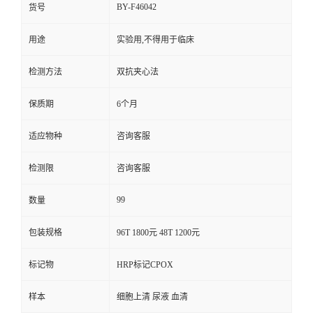
BY-F46042
货号
用途
实验用,不得用于临床
检测方法
双抗夹心法
保质期
6个月
适应物种
咨询客服
检测限
咨询客服
99
数量
包装规格
96T 1800元 48T 1200元
标记物
HRP标记CPOX
样本
细胞上清 尿液 血清