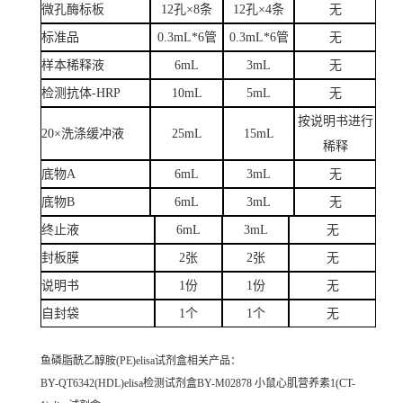
微孔酶标板
12孔×8条
12孔×4条
无
标准品
0.3mL*6管
0.3mL*6管
无
样本稀释液
6mL
3mL
无
检测抗体-HRP
10mL
5mL
无
按说明书进行
20×洗涤缓冲液
25mL
15mL
稀释
底物A
6mL
3mL
无
底物B
6mL
3mL
无
终止液
6mL
3mL
无
封板膜
2张
2张
无
说明书
1份
1份
无
自封袋
1个
1个
无
鱼磷脂酰乙醇胺(PE)elisa试剂盒
相关产品：
BY-QT6342(HDL)elisa检测试剂盒BY-M02878 小鼠心肌营养素1(CT-