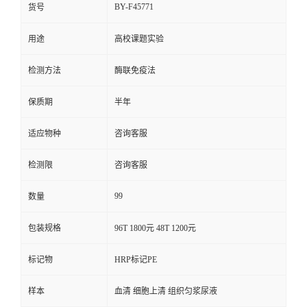
BY-F45771
货号
用途
高校课题实验
检测方法
酶联免疫法
保质期
半年
适应物种
咨询客服
检测限
咨询客服
99
数量
包装规格
96T 1800元 48T 1200元
标记物
HRP标记PE
样本
血清 细胞上清 组织匀浆尿液