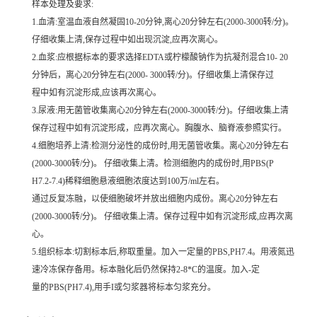
样本处理及要求:
1.血清:室温血液自然凝固10-20分钟,离心20分钟左右(2000-3000转/分)。
仔细收集上清,保存过程中如出现沉淀,应再次离心。
2.血浆:应根据标本的要求选择EDTA或柠檬酸钠作为抗凝剂混合10- 20
分钟后，离心20分钟左右(2000- 3000转/分)。仔细收集上清保存过
程中如有沉淀形成,应该再次离心。
3.尿液:用无菌管收集离心20分钟左右(2000-3000转/分)。仔细收集上清
保存过程中如有沉淀形成，应再次离心。胸腹水、脑脊液参照实行。
4.细胞培养上清:检测分泌性的成份时,用无菌管收集。离心20分钟左右
(2000-3000转/分)。 仔细收集上清。检测细胞内的成份时,用PBS(P
H7.2-7.4)稀释细胞悬液细胞浓度达到100万/ml左右。
通过反复冻融，以使细胞破坏并放出细胞内成份。离心20分钟左右
(2000-3000转/分)。 仔细收集上清。保存过程中如有沉淀形成,应再次离
心。
5.组织标本:切割标本后,称取重量。加入一定量的PBS,PH7.4。用液氮迅
速冷冻保存备用。标本融化后仍然保持2-8*C的温度。加入-定
量的PBS(PH7.4),用手I或匀浆器将标本匀浆充分。