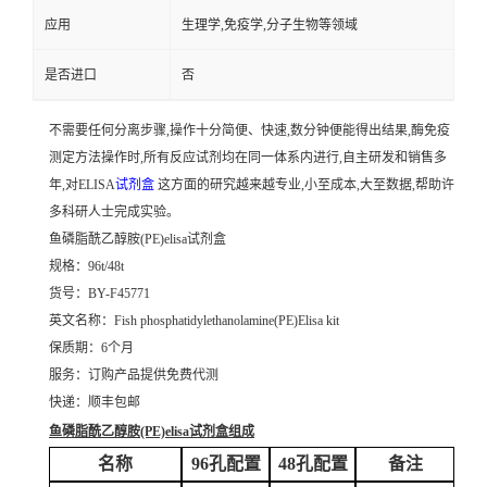
应用
生理学,免疫学,分子生物等领域
是否进口
否
不需要任何分离步骤,操作十分简便、快速,数分钟便能得出结果,酶免疫
测定方法操作时,所有反应试剂均在同一体系内进行,自主研发和销售多
年,对ELISA
试剂盒
这方面的研究越来越专业,小至成本,大至数据,帮助许
多科研人士完成实验。
鱼磷脂酰乙醇胺(PE)elisa试剂盒
规格：96t/48t
货号：BY-F45771
英文名称：
Fish phosphatidylethanolamine(PE)Elisa kit
保质期：6个月
服务：订购产品提供免费代测
快递：顺丰包邮
鱼磷脂酰乙醇胺(PE)elisa试剂盒
组成
名称
96孔配置
48孔配置
备注