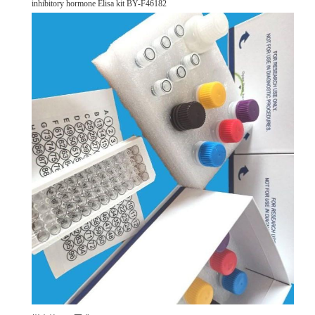
inhibitory hormone Elisa kit BY-F46182