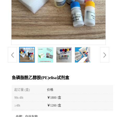
鱼磷脂酰乙醇胺(PE)elisa试剂盒
起订量 (盒)
价格
96t-48t
￥
1800 /盒
≥48t
￥
1200 /盒
品牌：
白益生物