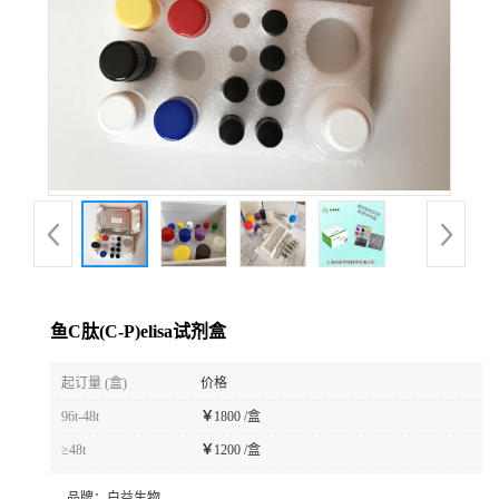
鱼C肽(C-P)elisa试剂盒
起订量 (盒)
价格
96t-48t
￥
1800 /盒
≥48t
￥
1200 /盒
品牌：
白益生物