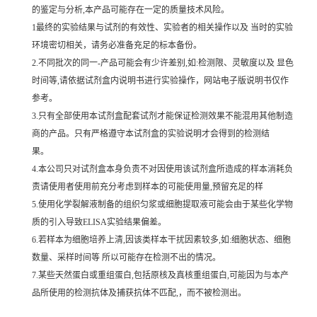
的鉴定与分析,本产品可能存在一定的质量技术风险。
1最终的实验结果与试剂的有效性、实验者的相关操作以及 当时的实验
环境密切相关，请务必准备充足的标本备份。
2.不同批次的同一-产品可能会有少许差别,如:检测限、灵敏度以及 显色
时间等,请依据试剂盒内说明书进行实验操作，网站电子版说明书仅作
参考。
3.只有全部使用本试剂盒配套试剂才能保证检测效果不能混用其他制造
商的产品。只有严格遵守本试剂盒的实验说明才会得到的检测结
果。
4.本公司只对试剂盒本身负责不对因使用该试剂盒所造成的样本消耗负
责请使用者使用前充分考虑到样本的可能使用量,预留充足的样
5.使用化学裂解液制备的组织匀浆或细胞提取液可能会由于某些化学物
质的引入导致ELISA实验结果偏差。
6.若样本为细胞培养上清,因该类样本干扰因素较多,如:细胞状态、细胞
数量、采样时间等 所以可能存在检测不出的情况。
7.某些天然蛋白或重组蛋白,包括原核及真核重组蛋白,可能因为与本产
品所使用的检测抗体及捕获抗体不匹配,，而不被检测出。