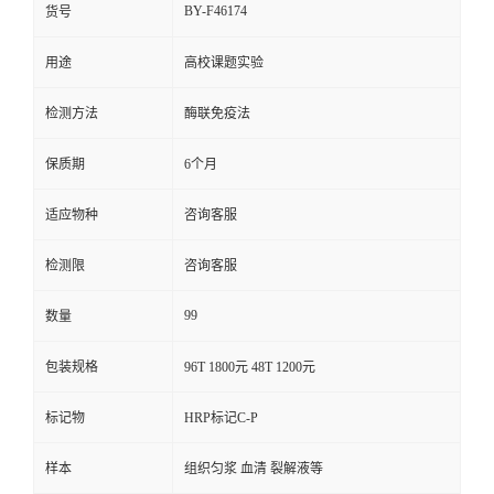
BY-F46174
货号
用途
高校课题实验
检测方法
酶联免疫法
保质期
6个月
适应物种
咨询客服
检测限
咨询客服
99
数量
包装规格
96T 1800元 48T 1200元
标记物
HRP标记C-P
样本
组织匀浆 血清 裂解液等