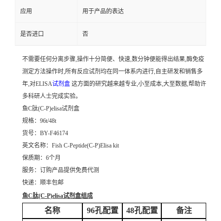
应用
用于产品的表达
是否进口
否
不需要任何分离步骤,操作十分简便、快速,数分钟便能得出结果,酶免疫
测定方法操作时,所有反应试剂均在同一体系内进行,自主研发和销售多
年,对ELISA
试剂盒
这方面的研究越来越专业,小至成本,大至数据,帮助许
多科研人士完成实验。
鱼C肽(C-P)elisa试剂盒
规格：96t/48t
货号：BY-F46174
英文名称：
Fish C-Peptide(C-P)Elisa kit
保质期：6个月
服务：订购产品提供免费代测
快递：顺丰包邮
鱼C肽(C-P)elisa试剂盒
组成
名称
96孔配置
48孔配置
备注