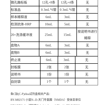
微孔酶标板
12孔×8条
12孔×4条
无
标准品
0.3mL*6管
0.3mL*6管
无
样本稀释液
6mL
3mL
无
检测抗体-HRP
10mL
5mL
无
按说明书进行
20×洗涤缓冲液
25mL
15mL
稀释
底物A
6mL
3mL
无
底物B
6mL
3mL
无
终止液
6mL
3mL
无
封板膜
2张
2张
无
说明书
1份
1份
无
自封袋
1个
1个
无
鱼C肽(C-P)elisa试剂盒
相关产品：
BY-M02171 小鼠N--D-天门冬氨酸（NMDA）受体亚单位