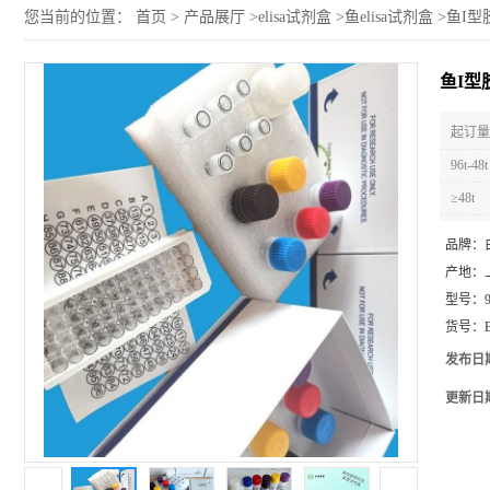
您当前的位置：
首页
>
产品展厅
>
elisa试剂盒
>
鱼elisa试剂盒
>
鱼I型胶
鱼I型胶
起订量 
96t-48t
≥48t
品牌：
产地：
型号：
货号：
发布日
更新日