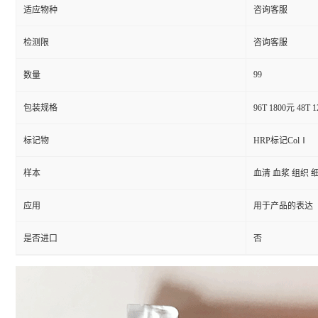
适应物种
咨询客服
检测限
咨询客服
99
数量
包装规格
96T 1800元 48T 
标记物
HRP标记ColⅠ
样本
血清 血浆 组织 
应用
用于产品的表达
是否进口
否