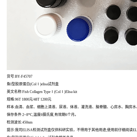
货号:BY-F45707
鱼I型胶原蛋白(ColⅠ)elisa试剂盒
英文名称:
Fish Collagen TypeⅠ(ColⅠ)Elisa kit
规格:96T 1800元/48T 1200元
样本:血清、血浆、细胞上清液、尿液、体液、灌洗液、脑脊髓、心房水、胸房水
保存条件:2~8*C,温度6摄氏度,有效期6个月。
检测波长:450nm
提示:我司ELISA检测试剂盒仅供科研实验，不得用于其他用途;使用前仔细阅读EL