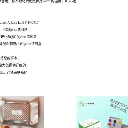
保存备用。标本融化后仍然保持2-8*C的温度。加入-定
r A Elisa kit BY-F46417
D4，CD8)elisa试剂盒
物歧化酶(SOD)elisa试剂盒
鼠异常凝血酶原(APT)elisa试剂盒
需将您的样本、
们会为您提供详细的
可靠。详情请联系区