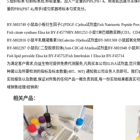
5.组织标本:切割标本后,称取重量。加入一定量的PBS,PH7.4。用液氮迅速冷冻
量的PBS(PH7.4),用手I或匀浆器将标本匀浆充分。
BY-M03749 小鼠血小板衍生因子C(PDGF-C)elisa试剂盒Fish Natriuretic Peptide Precurso
Fish citrate synthase Elisa kit BY-F45779BY-M01253 小鼠T淋巴细胞亚群(CD3，C
BY-M02816 小鼠半乳糖凝集素10(Galectin-10)elisa试剂盒BY-M01369 小鼠超氧化
BY-M02297 小鼠抗C二型胶原抗体(Anti-CIIColl Ab)elisa试剂盒BY-M01948 小
Fish lipid peroxlde Elisa kit BY-F45752Fish Interleukin 1 Elisa kit BY-F45714
为满足客户需求,白益生物可提供免费代测服务,凡购买本公司ELISA试剂盒,您只
种属以及所要检测的指标及标本数量(48T、96T) 通知我公司业务人员即可。我
实验报告以及数据,保证对所售的任何产品一概负责到底,每一份实验结果都真实
域销售经理/经销商!
相关产品：