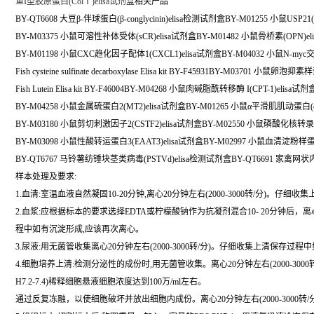
鱼I型胶原蛋白(ColⅠ)elisa试剂盒
相关产品
BY-QT6608 大豆β-伴球蛋白(β-conglycinin)elisa检测试剂盒BY-M01255 小鼠USP21(
BY-M03375 小鼠可溶性补体受体(sCR)elisa试剂盒BY-M01482 小鼠骨桥素(OPN)el
BY-M01198 小鼠CXC趋化因子配体1(CXCL1)elisa试剂盒BY-M04032 小鼠N-myc交
Fish cysteine sulfinate decarboxylase Elisa kit BY-F45931BY-M03701 小鼠卵
Fish Lutein Elisa kit BY-F46004BY-M04268 小鼠肉碱脂酰转移酶 I(CPT-1)elisa试剂
BY-M04258 小鼠金属硫蛋白2(MT2)elisa试剂盒BY-M01265 小鼠α平滑肌肌动蛋白(α
BY-M03180 小鼠剪切刺激因子2(CSTF2)elisa试剂盒BY-M02550 小鼠磷酸化核转录因子
BY-M03098 小鼠性酸转运蛋白3(EAAT3)elisa试剂盒BY-M02997 小鼠血清淀粉样蛋白
BY-QT6767 马铃薯纺锤块茎类病毒(PSTVd)elisa检测试剂盒BY-QT6691 家禽网
样本处理及要求:
1.血清:室温血液自然凝固10-20分钟,离心20分钟左右(2000-3000转/分)。仔
2.血浆:应根据标本的要求选择EDTA或柠檬酸钠作为抗凝剂混合10- 20分钟后，离心2
程中如有沉淀形成,应该再次离心。
3.尿液:用无菌管收集离心20分钟左右(2000-3000转/分)。仔细收集上清保
4.细胞培养上清:检测分泌性的成份时,用无菌管收集。离心20分钟左右(2000-3000
H7.2-7.4)稀释细胞悬液细胞浓度达到100万/ml左右。
通过反复冻融，以使细胞破坏并放出细胞内成份。离心20分钟左右(2000-3000