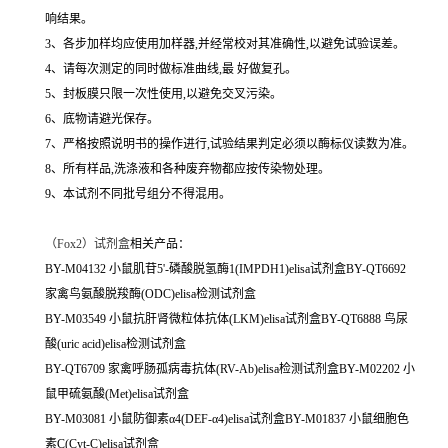
响结果。
3、各步加样均应使用加样器,并经常校对其准确性,以避免试验误差。
4、请每次测定的同时做标准曲线,最 好做复孔。
5、封板膜只限一次性使用,以避免交叉污染。
6、底物请避光保存。
7、严格按照说明书的操作进行,试验结果判定必须以酶标仪读数为准。
8、所有样品,洗涤液和各种废弃物都应按传染物处理。
9、本试剂不同批号组分不得混用。
（
Fox2）试剂盒
相关产品：
BY-M04132 小鼠肌苷5'-磷酸脱氢酶1(IMPDH1)elisa试剂盒BY-QT6692
家禽鸟氨酸脱羧酶(ODC)elisa检测试剂盒
BY-M03549 小鼠抗肝肾微粒体抗体(LKM)elisa试剂盒BY-QT6888 鸟尿
酸(uric acid)elisa检测试剂盒
BY-QT6709 家禽呼肠孤病毒抗体(RV-Ab)elisa检测试剂盒BY-M02202 小
鼠甲硫氨酸(Met)elisa试剂盒
BY-M03081 小鼠防御素α4(DEF-α4)elisa试剂盒BY-M01837 小鼠细胞色
素C(Cyt-C)elisa试剂盒