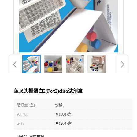
鱼叉头框蛋白2(Fox2)elisa试剂盒
起订量 (盒)
价格
96t-48t
￥
1800 /盒
≥48t
￥
1200 /盒
品牌：
白益生物