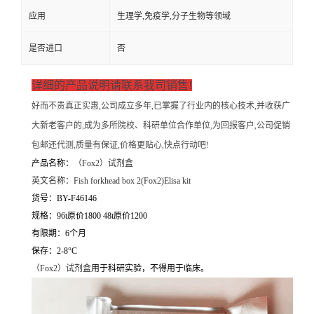
应用
生理学,免疫学,分子生物等领域
是否进口
否
详细的产品说明请联系我司销售!
好而不贵真正实惠,公司成立多年,已掌握了行业内的核心技术,并收获广
大新老客户的,成为多所院校、科研单位合作单位,为回报客户,公司促销
包邮还代测,质量有保证,价格更贴心,快点行动吧!
产品名称：
（
Fox2）试剂盒
英文名称：
Fish forkhead box 2(Fox2)Elisa kit
货号：BY-F46146
规格：96t原价1800 48t原价1200
有限期：6个月
保存：2-8°C
（
Fox2）试剂盒
用于科研实验，不得用于临床。