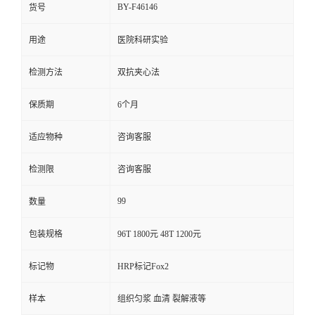
BY-F46146
货号
用途
医院科研实验
检测方法
双抗夹心法
保质期
6个月
适应物种
咨询客服
检测限
咨询客服
99
数量
包装规格
96T 1800元 48T 1200元
标记物
HRP标记Fox2
样本
组织匀浆 血清 裂解液等