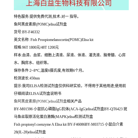
特色服务:提供免费代测,技术-对一 指导。
鱼阿黑皮素原(POMC)elisa试剂盒
货号:BY-F46332
英文名称:
Fish Proopiomelanocortin(POMC)Elisa kit
规格:96T 1800元/48T 1200元
样本:血清、血浆、细胞上清液、尿液、体液、灌洗液、脑脊髓、心房
水、胸房水、组织等。
保存条件:2~8*C,温度6摄氏度,有效期6个月。
检测波长:450nm
提示:我司ELISA检测试剂盒仅供科研实验，不得用于其他用途;使用前
仔细阅读ELISA试剂盒说明书
鱼阿黑皮素原(POMC)elisa试剂盒
相关产品
BY-M01596 小鼠抗心磷脂IgG抗体(ACA-IgG)elisa试剂盒BY-QT6423 斑
马鱼丝裂原活化蛋白激酶(MAPK)elisa检测试剂盒
Fish propionyl coenzyme A Elisa kit BY-F46086BY-M03715 小鼠白介素
28(IL-28)elisa试剂盒