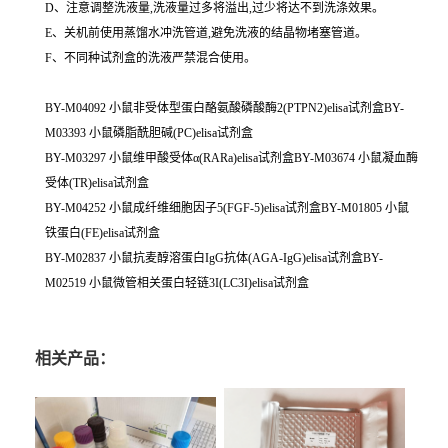
D、注意调整洗液量,洗液量过多将溢出,过少将达不到洗涤效果。
E、关机前使用蒸馏水冲洗管道,避免洗液的结晶物堵塞管道。
F、不同种试剂盒的洗液严禁混合使用。
BY-M04092 小鼠非受体型蛋白酪氨酸磷酸酶2(PTPN2)elisa试剂盒BY-
M03393 小鼠磷脂酰胆碱(PC)elisa试剂盒
BY-M03297 小鼠维甲酸受体α(RARa)elisa试剂盒BY-M03674 小鼠凝血酶
受体(TR)elisa试剂盒
BY-M04252 小鼠成纤维细胞因子5(FGF-5)elisa试剂盒BY-M01805 小鼠
铁蛋白(FE)elisa试剂盒
BY-M02837 小鼠抗麦醇溶蛋白IgG抗体(AGA-IgG)elisa试剂盒BY-
M02519 小鼠微管相关蛋白轻链3I(LC3I)elisa试剂盒
相关产品：