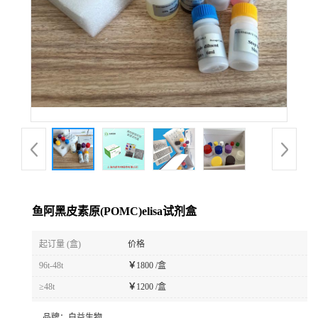
鱼阿黑皮素原(POMC)elisa试剂盒
起订量 (盒)
价格
96t-48t
￥
1800 /盒
≥48t
￥
1200 /盒
品牌：
白益生物