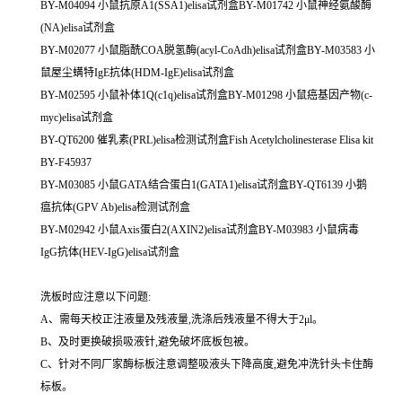
BY-M04094 小鼠抗原A1(SSA1)elisa试剂盒BY-M01742 小鼠神经氨酸酶
(NA)elisa试剂盒
BY-M02077 小鼠脂酰COA脱氢酶(acyl-CoAdh)elisa试剂盒BY-M03583 小
鼠屋尘螨特IgE抗体(HDM-IgE)elisa试剂盒
BY-M02595 小鼠补体1Q(c1q)elisa试剂盒BY-M01298 小鼠癌基因产物(c-
myc)elisa试剂盒
BY-QT6200 催乳素(PRL)elisa检测试剂盒Fish Acetylcholinesterase Elisa kit
BY-F45937
BY-M03085 小鼠GATA结合蛋白1(GATA1)elisa试剂盒BY-QT6139 小鹅
瘟抗体(GPV Ab)elisa检测试剂盒
BY-M02942 小鼠Axis蛋白2(AXIN2)elisa试剂盒BY-M03983 小鼠病毒
IgG抗体(HEV-IgG)elisa试剂盒
洗板时应注意以下问题:
A、需每天校正注液量及残液量,洗涤后残液量不得大于2μl。
B、及时更换破损吸液针,避免破坏底板包被。
C、针对不同厂家酶标板注意调整吸液头下降高度,避免冲洗针头卡住酶
标板。