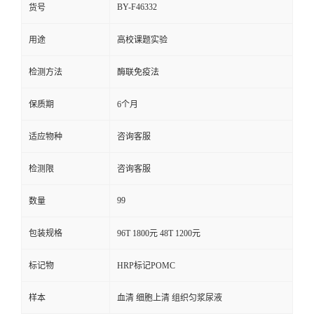
BY-F46332
货号
用途
高校课题实验
检测方法
酶联免疫法
保质期
6个月
适应物种
咨询客服
检测限
咨询客服
99
数量
包装规格
96T 1800元 48T 1200元
标记物
HRP标记POMC
样本
血清 细胞上清 组织匀浆尿液