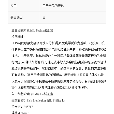
应用
用于产品的表达
是否进口
否
鱼白细胞介素8(IL-8)elisa试剂盒
检测概述:
ELISA(酶联接免疫吸附反应分析)是以免疫学反应为基础，将抗原、抗
体的特反应与酶对底物的催化作用相结台起来的一种敏感性很高的实验
技术。由于抗原、抗体的反应在一种固相载体聚苯微量滴定板的孔中进
行,每加入-种试剂孵育后,可通过洗涤除去多余的游离反应物,从而保证试
验结果的特与稳定性。实际应用中，通过不同的设计，具体的方法步骤
可有多种。即:用于检测抗体的间接法、用于检测抗原的双抗体夹心法
以及用于检测小分子抗原或半抗原的抗原竞争法等等。目前我们对客户
提供比较常用的ELISA双抗体夹心法及ELISA间接法服务。
鱼白细胞介素8(IL-8)elisa试剂盒
英文名称：
Fish Interleukin 8(IL-8)Elisa kit
货号:BY-F45717
规格:48T/96T