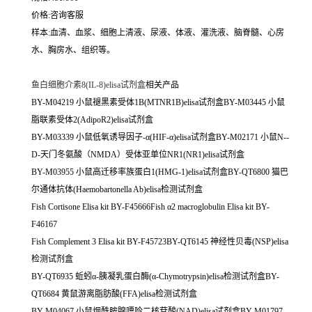
价格:咨询客服
样本:血清、血浆、细胞上清液、尿液、体液、灌洗液、脑脊髓、心房
水、胸房水、组织等。
鱼白细胞介素8(IL-8)elisa试剂盒
相关产品
BY-M04219 小鼠褪黑素受体1B(MTNR1B)elisa试剂盒BY-M03445 小鼠
脂联素受体2(AdipoR2)elisa试剂盒
BY-M03339 小鼠低氧诱导因子-α(HIF-α)elisa试剂盒BY-M02171 小鼠N--
D-天门冬氨酸（NMDA）受体亚单位NR1(NR1)elisa试剂盒
BY-M03955 小鼠高迁移率族蛋白1(HMG-1)elisa试剂盒BY-QT6800 猫巴
尔通体抗体(Haemobartonella Ab)elisa检测试剂盒
Fish Cortisone Elisa kit BY-F45666Fish α2 macroglobulin Elisa kit BY-
F46167
Fish Complement 3 Elisa kit BY-F45723BY-QT6145 神经性贝毒(NSP)elisa
检测试剂盒
BY-QT6935 蚯蚓α-胰凝乳蛋白酶(α-Chymotrypsin)elisa检测试剂盒BY-
QT6684 黄鼠游离脂肪酸(FFA)elisa检测试剂盒
BY-M04067 小鼠烟酰胺腺嘌呤二核苷酸(NAD)elisa试剂盒BY-M01797