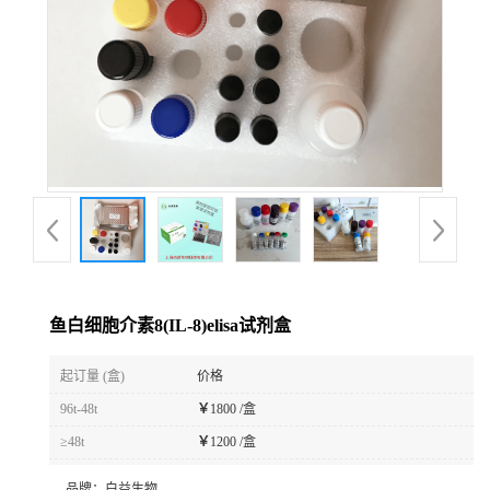
鱼白细胞介素8(IL-8)elisa试剂盒
起订量 (盒)
价格
96t-48t
￥
1800 /盒
≥48t
￥
1200 /盒
品牌：
白益生物