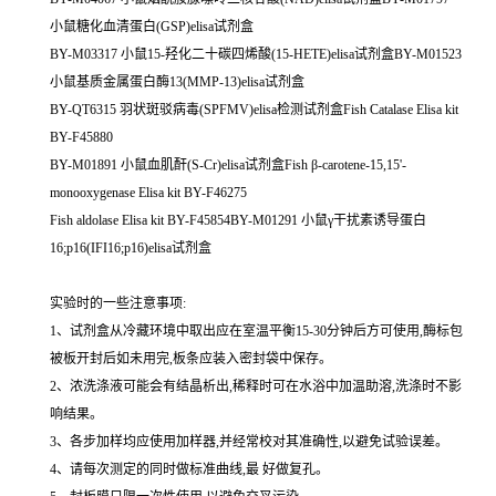
小鼠糖化血清蛋白(GSP)elisa试剂盒
BY-M03317 小鼠15-羟化二十碳四烯酸(15-HETE)elisa试剂盒BY-M01523
小鼠基质金属蛋白酶13(MMP-13)elisa试剂盒
BY-QT6315 羽状斑驳病毒(SPFMV)elisa检测试剂盒Fish Catalase Elisa kit
BY-F45880
BY-M01891 小鼠血肌酐(S-Cr)elisa试剂盒Fish β-carotene-15,15'-
monooxygenase Elisa kit BY-F46275
Fish aldolase Elisa kit BY-F45854BY-M01291 小鼠γ干扰素诱导蛋白
16;p16(IFI16;p16)elisa试剂盒
实验时的一些注意事项:
1、试剂盒从冷藏环境中取出应在室温平衡15-30分钟后方可使用,酶标包
被板开封后如未用完,板条应装入密封袋中保存。
2、浓洗涤液可能会有结晶析出,稀释时可在水浴中加温助溶,洗涤时不影
响结果。
3、各步加样均应使用加样器,并经常校对其准确性,以避免试验误差。
4、请每次测定的同时做标准曲线,最 好做复孔。