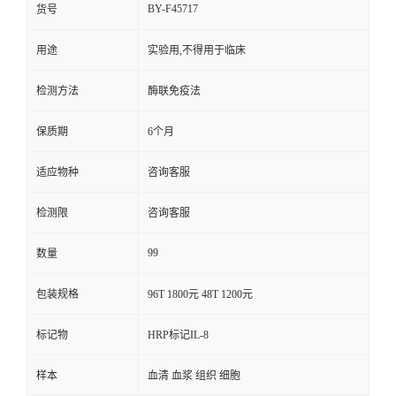
BY-F45717
货号
用途
实验用,不得用于临床
检测方法
酶联免疫法
保质期
6个月
适应物种
咨询客服
检测限
咨询客服
99
数量
包装规格
96T 1800元 48T 1200元
标记物
HRP标记IL-8
样本
血清 血浆 组织 细胞