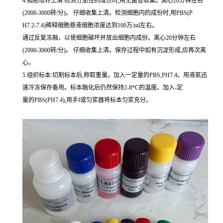
4.细胞培养上清:检测分泌性的成份时,用无菌管收集。离心20分钟左右
(2000-3000转/分)。 仔细收集上清。检测细胞内的成份时,用PBS(P
H7.2-7.4)稀释细胞悬液细胞浓度达到100万/ml左右。
通过反复冻融，以使细胞破坏并放出细胞内成份。离心20分钟左右
(2000-3000转/分)。 仔细收集上清。保存过程中如有沉淀形成,应再次离
心。
5.组织标本:切割标本后,称取重量。加入一定量的PBS,PH7.4。用液氮迅
速冷冻保存备用。标本融化后仍然保持2-8*C的温度。加入-定
量的PBS(PH7.4),用手I或匀浆器将标本匀浆充分。