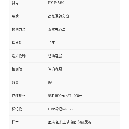
BY-F45892
货号
用途
高校课题实验
检测方法
双抗夹心法
保质期
半年
适应物种
咨询客服
检测限
咨询客服
99
数量
包装规格
96T 1800元 48T 1200元
标记物
HRP标记folic acid
样本
血清 细胞上清 组织匀浆尿液