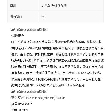
应用
定量/定性/活性检测
是否进口
否
鱼叶酸(folic acid)elisa试剂盒
检测概述:
ELISA(酶联接免疫吸附反应分析)是以免疫学反应为基础，将抗原、抗
体的特反应与酶对底物的催化作用相结台起来的一种敏感性很高的实验
技术。由于抗原、抗体的反应在一种固相载体聚苯微量滴定板的孔中进
行,每加入-种试剂孵育后,可通过洗涤除去多余的游离反应物,从而保证试
验结果的特与稳定性。实际应用中，通过不同的设计，具体的方法步骤
可有多种。即:用于检测抗体的间接法、用于检测抗原的双抗体夹心法
以及用于检测小分子抗原或半抗原的抗原竞争法等等。目前我们对客户
提供比较常用的ELISA双抗体夹心法及ELISA间接法服务。
鱼叶酸(folic acid)elisa试剂盒
英文名称：
Fish folic acid(folic acid)Elisa kit
货号:BY-F45892
规格:48T/96T