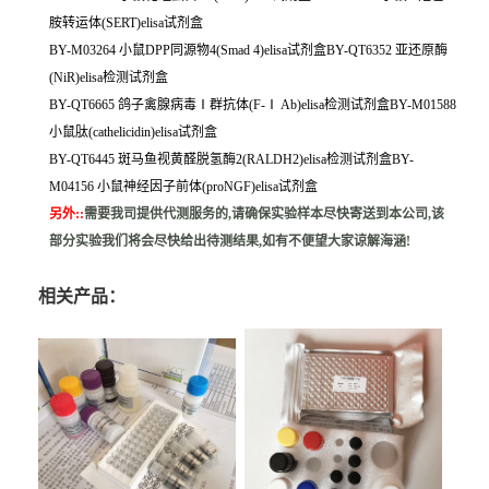
胺转运体(SERT)elisa试剂盒
BY-M03264 小鼠DPP同源物4(Smad 4)elisa试剂盒BY-QT6352 亚还原酶
(NiR)elisa检测试剂盒
BY-QT6665 鸽子禽腺病毒Ⅰ群抗体(F-Ⅰ Ab)elisa检测试剂盒BY-M01588
小鼠肽(cathelicidin)elisa试剂盒
BY-QT6445 斑马鱼视黄醛脱氢酶2(RALDH2)elisa检测试剂盒BY-
M04156 小鼠神经因子前体(proNGF)elisa试剂盒
另外:
:
需要我司提供代测服务的,请确保实验样本尽快寄送到本公司,该
部分实验我们将会尽快给出待测结果,如有不便望大家谅解海涵!
相关产品：