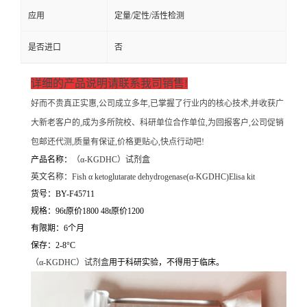
应用
定量/定性/活性检测
是否进口
否
详细的产品说明请联系我司销售!
好而不贵真正实惠,公司成立多年,已掌握了行业内的核心技术,并收获广
大新老客户的,成为多所院校、科研单位合作单位,为回报客户,公司促销
包邮还代测,质量有保证,价格更贴心,快点行动吧!
产品名称：
（
α-KGDHC）试剂盒
英文名称：
Fish α ketoglutarate dehydrogenase(α-KGDHC)Elisa kit
货号：BY-F45711
规格：96t原价1800 48t原价1200
有限期：6个月
保存：2-8°C
（
α-KGDHC）试剂盒
用于科研实验，不得用于临床。