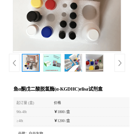
鱼α酮戊二酸脱氢酶(α-KGDHC)elisa试剂盒
起订量 (盒)
价格
96t-48t
￥
1800 /盒
≥48t
￥
1200 /盒
品牌：
白益生物