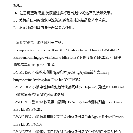
标板。
D、注意调整洗液量,洗液量过多将溢出,过少将达不到洗涤效果。
E、关机前使用蒸馏水冲洗管道,避免洗液的结晶物堵塞管道。
F、不同种试剂盒的洗液严禁混合使用。
（
α-KGDHC）试剂盒
相关产品：
Fish apoprotein B Elisa kit BY-F46178Fish glutamate Elisa kit BY-F46122
Fish transforming growth factor α Elisa kit BY-F46424BY-M02235 小鼠呼
肠弧病毒1(RE1)elisa试剂盒
BY-M01595 小鼠抗心磷脂IgA抗体(ACA-IgA)elisa试剂盒Fish γ-
butyrobetaine hydroxylase Elisa kit BY-F46357
BY-M03854 小鼠中性粒细胞胞外诱捕网络(NETs)elisa试剂盒BY-M03324
小鼠禽病毒抗原(AIV)elisa试剂盒
BY-QT7152 蟹DNA依赖蛋白激酶(DNA-PK)elisa检测试剂盒Fish Betaine
Elisa kit BY-F46212
BY-M01932 小鼠胰素样肽2(GLP-2)elisa试剂盒Fish Agouti Related Protein
Elisa kit BY-F46107
BY-M03706 小鼠化组蛋白H3(AH3)elisa试剂盒BY-M03897 小鼠5-羟色