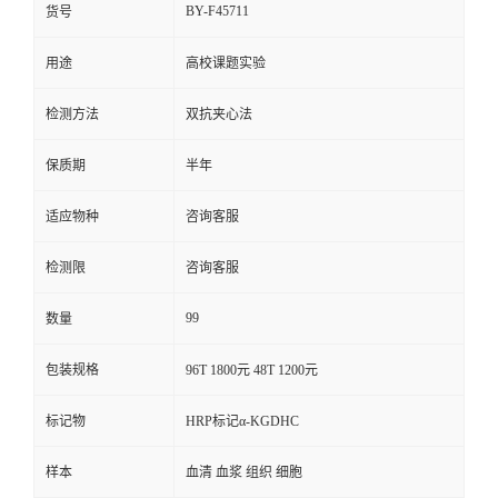
BY-F45711
货号
用途
高校课题实验
检测方法
双抗夹心法
保质期
半年
适应物种
咨询客服
检测限
咨询客服
99
数量
包装规格
96T 1800元 48T 1200元
标记物
HRP标记α-KGDHC
样本
血清 血浆 组织 细胞