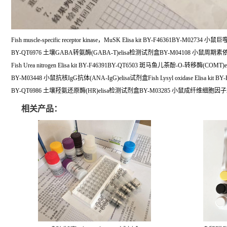
Fish muscle-specific receptor kinase，MuSK Elisa kit BY-F46361BY-M027
BY-QT6976 土壤GABA转氨酶(GABA-T)elisa检测试剂盒BY-M04108 小鼠周期素
Fish Urea nitrogen Elisa kit BY-F46391BY-QT6503 斑马鱼儿茶酚-O-转移酶(COM
BY-M03448 小鼠抗核IgG抗体(ANA-IgG)elisa试剂盒Fish Lysyl oxidase Elisa kit BY-
BY-QT6986 土壤羟氨还原酶(HR)elisa检测试剂盒BY-M03285 小鼠成纤维细胞因子2
相关产品：