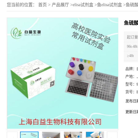
您当前的位置：
首页
>
产品展厅
>
elisa试剂盒
>
鱼elisa试剂盒
>
鱼硫酸软
鱼硫酸软
起订量 
96t-48t
≥48t
品牌：
产地：
型号：
货号：
发布日
更新日