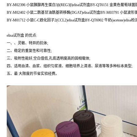
BY-M02396 小鼠胰腺再生蛋白3β(REG3β)elisa试剂盒BY-QT6151 金黄色葡萄球菌
BY-M02402 小鼠二酰基甘油酰基转移酶(DGAT)elisa试剂盒BY-M03791 小鼠波形蛋白
BY-M01712 小鼠C-C趋化因子2(CCL2)elisa试剂盒BY-QT6902 牛奶(acetone)elis
elisa试剂盒 的优点:
一、、灵敏、特异的抗体;
二、稳定的重复性和可靠性;
三、吸附性能好,空白值低,孔底透明度高的固相载体;
四、适用血清、血浆、组织匀浆液、细胞培养上清液、尿液等等多种标本类型;
五、最 大限度的节省实验经费。