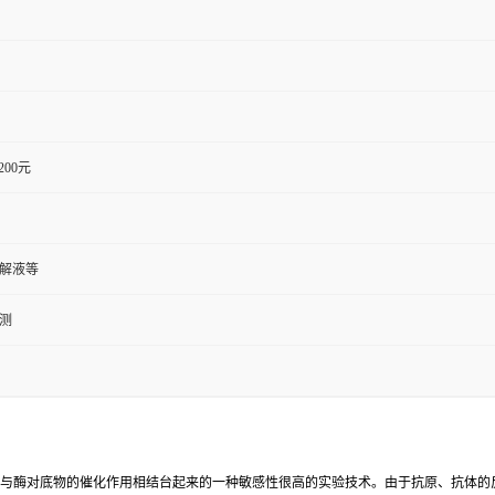
1200元
裂解液等
检测
反应与酶对底物的催化作用相结台起来的一种敏感性很高的实验技术。由于抗原、抗体的