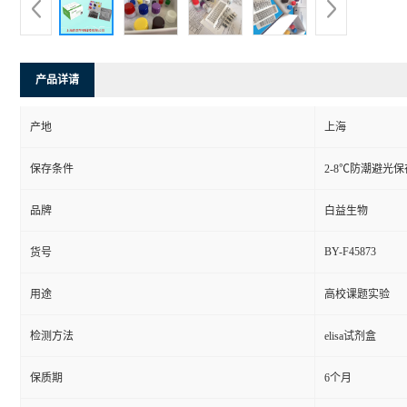
产品详请
产地
上海
保存条件
2-8℃防潮避光保
品牌
白益生物
BY-F45873
货号
用途
高校课题实验
检测方法
elisa试剂盒
保质期
6个月