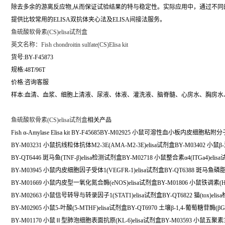
除去多余的游离反应物,从而保证试验结果的特与稳定性。实际应用中，通过不
提供比较常用的ELISA双抗体夹心法及ELISA间接法服务。
鱼硫酸软骨素(CS)elisa试剂盒
英文名称：
Fish chondroitin sulfate(CS)Elisa kit
货号:BY-F45873
规格:48T/96T
价格:咨询客服
样本:血清、血浆、细胞上清液、尿液、体液、灌洗液、脑脊髓、心房水、胸房水
鱼硫酸软骨素(CS)elisa试剂盒
相关产品
Fish α-Amylase Elisa kit BY-F45685BY-M02925 小鼠可溶性血小板内皮细胞粘附分
BY-M03231 小鼠抗线粒体抗体M2-3E(AMA-M2-3E)elisa试剂盒BY-M03402 小鼠β-淀
BY-QT6446 斑马鱼(TNF-β)elisa检测试剂盒BY-M02718 小鼠整合素α4(ITGa4)elis
BY-M03945 小鼠内皮细胞因子受体1(VEGFR-1)elisa试剂盒BY-QT6388 斑马鱼磷脂
BY-M01669 小鼠内皮型一氧化氮合酶(eNOS)elisa试剂盒BY-M01806 小鼠铁调素(Hepc
BY-M02663 小鼠信号转导与转录因子1(STAT1)elisa试剂盒BY-QT6822 猫(tox)el
BY-M02905 小鼠5-叶酸(5-MTHF)elisa试剂盒BY-QT6970 土壤β-1,4-葡萄糖苷酶(β
BY-M01170 小鼠Ⅱ型肺泡细胞表面抗原(KL-6)elisa试剂盒BY-M03593 小鼠五聚素3(