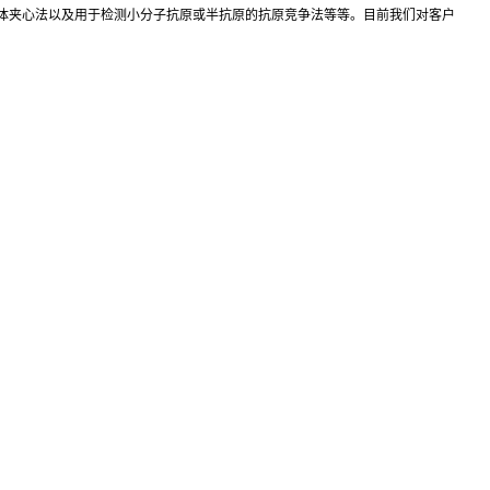
抗体夹心法以及用于检测小分子抗原或半抗原的抗原竞争法等等。目前我们对客户