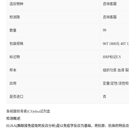
适应物种
咨询客服
检测限
咨询客服
99
数量
包装规格
96T 1800元 48T 
标记物
HRP标记CS
样本
组织匀浆 血清 
应用
定量/定性/活性
是否进口
否
鱼硫酸软骨素(CS)elisa试剂盒
检测概述:
ELISA(酶联接免疫吸附反应分析)是以免疫学反应为基础，将抗原、抗体的特