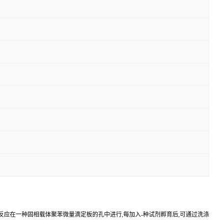
反应在一种固相载体聚苯微量滴定板的孔中进行,每加入-种试剂孵育后,可通过洗涤