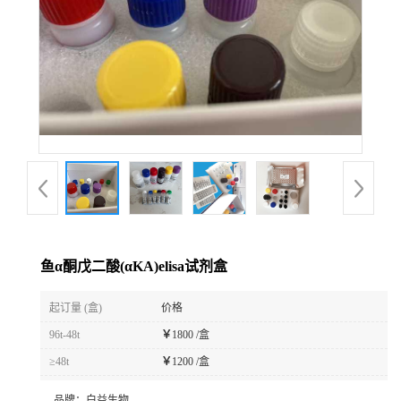
鱼α酮戊二酸(αKA)elisa试剂盒
起订量 (盒)
价格
96t-48t
￥
1800 /盒
≥48t
￥
1200 /盒
品牌：
白益生物