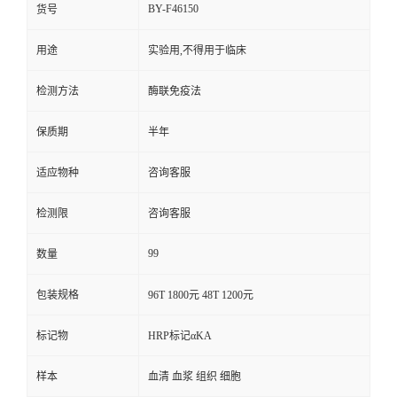
BY-F46150
货号
用途
实验用,不得用于临床
检测方法
酶联免疫法
保质期
半年
适应物种
咨询客服
检测限
咨询客服
99
数量
包装规格
96T 1800元 48T 1200元
标记物
HRP标记αKA
样本
血清 血浆 组织 细胞