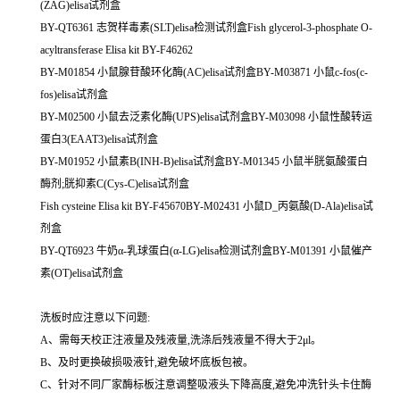
(ZAG)elisa试剂盒
BY-QT6361 志贺样毒素(SLT)elisa检测试剂盒Fish glycerol-3-phosphate O-
acyltransferase Elisa kit BY-F46262
BY-M01854 小鼠腺苷酸环化酶(AC)elisa试剂盒BY-M03871 小鼠c-fos(c-
fos)elisa试剂盒
BY-M02500 小鼠去泛素化酶(UPS)elisa试剂盒BY-M03098 小鼠性酸转运
蛋白3(EAAT3)elisa试剂盒
BY-M01952 小鼠素B(INH-B)elisa试剂盒BY-M01345 小鼠半胱氨酸蛋白
酶剂;胱抑素C(Cys-C)elisa试剂盒
Fish cysteine Elisa kit BY-F45670BY-M02431 小鼠D_丙氨酸(D-Ala)elisa试
剂盒
BY-QT6923 牛奶α-乳球蛋白(α-LG)elisa检测试剂盒BY-M01391 小鼠催产
素(OT)elisa试剂盒
洗板时应注意以下问题:
A、需每天校正注液量及残液量,洗涤后残液量不得大于2μl。
B、及时更换破损吸液针,避免破坏底板包被。
C、针对不同厂家酶标板注意调整吸液头下降高度,避免冲洗针头卡住酶