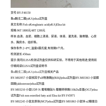
货号:BY-F46150
鱼α酮戊二酸(αKA)elisa试剂盒
英文名称:
Fish αKetoglutaric acid(αKA)Elisa kit
规格:96T 1800元/48T 1200元
样本:血清、血浆、细胞上清液、尿液、体液、灌洗液、脑脊髓、心房
水、胸房水、组织等。
保存条件:2~8*C,温度6摄氏度,有效期6个月。
检测波长:450nm
提示:我司ELISA检测试剂盒仅供科研实验，不得用于其他用途;使用前
仔细阅读ELISA试剂盒说明书
鱼α酮戊二酸(αKA)elisa试剂盒
相关产品
BY-M02957 小鼠核因子κB物激酶β(IKKβ)elisa试剂盒BY-M03363 小鼠醛
固醇(aldosterone)elisa试剂盒
BY-M03210 小鼠UDP-N-葡萄糖肽N-葡糖转移酶110kDa亚基(OGT)elisa
试剂盒Fish non-esterified fatty acid Elisa kit BY-F45971
BY-M02245 小鼠支原体(MCP)elisa试剂盒BY-M01863 小鼠锌-α2糖蛋白