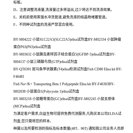
标板。
D、注意调整洗液量,洗液量过多将溢出,过少将达不到洗涤效果。
E、关机前使用蒸馏水冲洗管道,避免洗液的结晶物堵塞管道。
F、不同种试剂盒的洗液严禁混合使用。
BY-M04222 小鼠SLC22A5(SLC22A5)elisa试剂盒BY-M02334 小鼠肿廇
蛋白P63(P63)elisa试剂盒
BY-M03632 小鼠胰岛素样因子结合蛋白5(IGFBP-5)elisa试剂盒BY-
M04137 小鼠三磷酸鸟苷(GTP)elisa试剂盒
BY-QT6391 斑马鱼甲状腺素(T4)elisa检测试剂盒Fish CD80 Elisa kit BY-
F46481
Fish Na+/K+ Transporting Beta 1 Polypeptide Elisa kit BY-F46303BY-
M02038 小鼠蛋白1(Polycystin 1)elisa试剂盒
BY-M03218 小鼠糖萼蛋白(GC)elisa试剂盒BY-M02245 小鼠支原体
(MCP)elisa试剂盒
为满足客户需求,白益生物可提供免费代测服务,凡购买本公司ELISA试
剂盒,您只需将您的样本、
种属以及所要检测的指标及标本数量(48T、96T) 通知我公司业务人员即