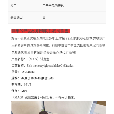
应用
用于产品的表达
是否进口
否
详细的产品说明请联系我司销售!
好而不贵真正实惠,公司成立多年,已掌握了行业内的核心技术,并收获广
大新老客户的,成为多所院校、科研单位合作单位,为回报客户,公司促销
包邮还代测,质量有保证,价格更贴心,快点行动吧!
产品名称：
（
MAG）试剂盒
英文名称：
Fish monoacylglycerol(MAG)Elisa kit
货号：BY-F46060
规格：96t原价1800 48t原价1200
有限期：6个月
保存：2-8°C
（
MAG）试剂盒
用于科研实验，不得用于临床。