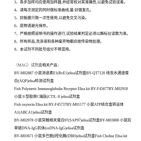
3、各步加样均应使用加样器,并经常校对其准确性,以避免试验误差。
4、请每次测定的同时做标准曲线,最 好做复孔。
5、封板膜只限一次性使用,以避免交叉污染。
6、底物请避光保存。
7、严格按照说明书的操作进行,试验结果判定必须以酶标仪读数为准。
8、所有样品,洗涤液和各种废弃物都应按传染物处理。
9、本试剂不同批号组分不得混用。
（
MAG）试剂盒
相关产品：
BY-M02887 小鼠消退素E1(RvE1)elisa试剂盒BY-QT7120 线虫水通道蛋
白(AQP)elisa检测试剂盒
Fish Polymeric Immunoglobulin Receptor Elisa kit BY-F45677BY-M02918
小鼠Ⅱ型胶原C端肽(CTX-Ⅱ)elisa试剂盒
Fish oxytocin Elisa kit BY-F45737BY-M01177 小鼠ATP结合盒转运体
A1(ABCA1)elisa试剂盒
BY-M02978 小鼠突触相关蛋白97(SAP97)elisa试剂盒BY-M03800 小鼠抗
单链DNA-IgG抗体(ssDNA-IgG)elisa试剂盒
BY-M03671 小鼠多巴胺β羟化酶(DBH)elisa试剂盒Fish Choline Elisa kit