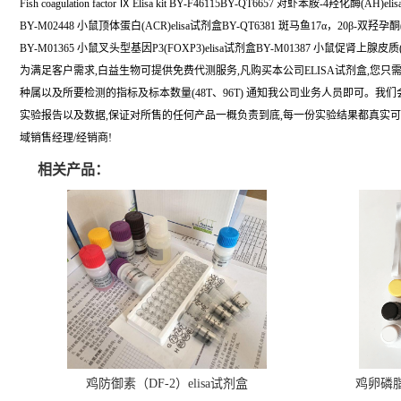
Fish coagulation factor Ⅸ Elisa kit BY-F46115BY-QT6657 对虾苯胺-4羟化酶(AH)
BY-M02448 小鼠顶体蛋白(ACR)elisa试剂盒BY-QT6381 斑马鱼17α，20β-双羟孕酮(
BY-M01365 小鼠叉头型基因P3(FOXP3)elisa试剂盒BY-M01387 小鼠促肾上腺皮质(
为满足客户需求,白益生物可提供免费代测服务,凡购买本公司ELISA试剂盒,您只
种属以及所要检测的指标及标本数量(48T、96T) 通知我公司业务人员即可。我
实验报告以及数据,保证对所售的任何产品一概负责到底,每一份实验结果都真实
域销售经理/经销商!
相关产品：
鸡防御素（DF-2）elisa试剂盒
鸡卵磷脂（