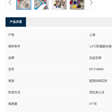
产品详请
产地
上海
保存条件
2-8℃防潮避光保
品牌
白益生物
BY-F46096
货号
用途
医院科研实验
检测方法
双抗夹心法
保质期
6个月