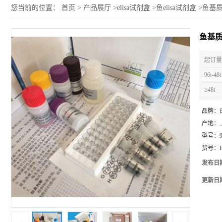
您当前的位置：
首页
>
产品展厅
>
elisa试剂盒
>
鱼elisa试剂盒
>
鱼基质金
鱼基质金
起订量 
96t-48t
≥48t
品牌：
产地：
型号：
货号：
发布日
更新日