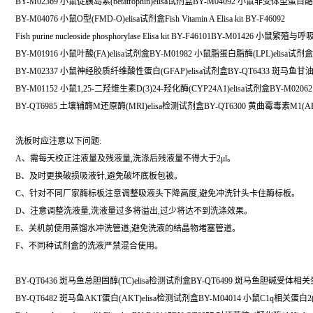
BY-M02369 小鼠促胰岛素(betatrophin)elisa试剂盒BY-M04092 小鼠非受体型蛋白
BY-M04076 小鼠O型(FMD-O)elisa试剂盒Fish Vitamin A Elisa kit BY-F46092
Fish purine nucleoside phosphorylase Elisa kit BY-F46101BY-M01426
BY-M01916 小鼠叶酸(FA)elisa试剂盒BY-M01982 小鼠脂蛋白脂酶(LPL)elisa试剂盒
BY-M02337 小鼠神经胶质纤维酸性蛋白(GFAP)elisa试剂盒BY-QT6433 斑马鱼甘油
BY-M01152 小鼠1,25-二羟维生素D(3)24-羟化酶(CYP24A1)elisa试剂盒BY-M02062 
BY-QT6985 土壤辅酶M还原酶(MRI)elisa检测试剂盒BY-QT6300 黄曲霉毒素M1(A
洗板时应注意以下问题:
A、需每天校正注液量及残液量,洗涤后残液量不得大于2μl。
B、及时更换破损吸液针,避免破坏底板包被。
C、针对不同厂家酶标板注意调整吸液头下降高度,避免冲洗针头卡住酶标板。
D、注意调整洗液量,洗液量过多将溢出,过少将达不到洗涤效果。
E、关机前使用蒸馏水冲洗管道,避免洗液的结晶物堵塞管道。
F、不同种试剂盒的洗液严禁混合使用。
BY-QT6436 斑马鱼总胆固醇(TC)elisa检测试剂盒BY-QT6499 斑马鱼胆碱受体相关蛋白
BY-QT6482 斑马鱼AKT蛋白(AKT)elisa检测试剂盒BY-M04014 小鼠C1q相关蛋白2(C