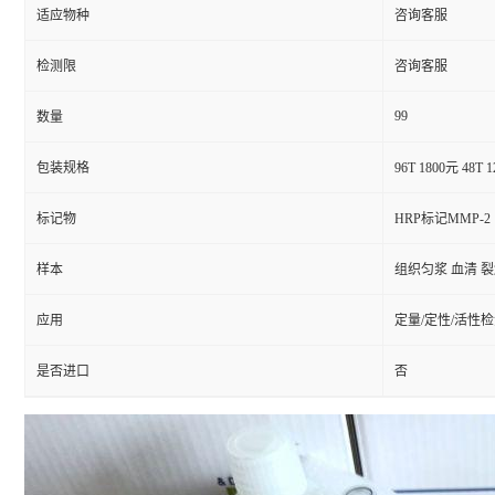
适应物种
咨询客服
检测限
咨询客服
99
数量
包装规格
96T 1800元 48T 
标记物
HRP标记MMP-2
样本
组织匀浆 血清 
应用
定量/定性/活性
是否进口
否