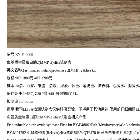
货号:BY-F46096
鱼基质金属蛋白酶2(MMP-2)elisa试剂盒
英文名称:
Fish matrix metalloproteinase 2(MMP-2)Elisa kit
规格:96T 1800元/48T 1200元
样本:血清、血浆、细胞上清液、尿液、体液、灌洗液、脑脊髓、心房水、胸房水
保存条件:2~8*C,温度6摄氏度,有效期6个月。
检测波长:450nm
提示:我司ELISA检测试剂盒仅供科研实验，不得用于其他用途;使用前仔细阅读EL
鱼基质金属蛋白酶2(MMP-2)elisa试剂盒
相关产品
Fish inducible nitric oxide synthase Elisa kit BY-F46069Fish 3-hydroxyacyl-CoA dehyd
BY-M01782 小鼠松弛素(Relaxin)elisa试剂盒BY-QT6470 斑马鱼白细胞介素2(IL-2)