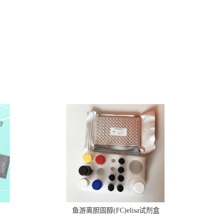
鱼游离胆固醇(FC)elisa试剂盒