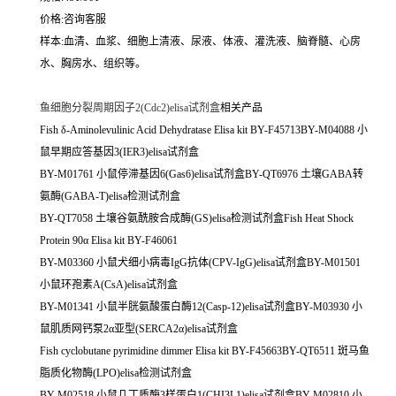
价格:咨询客服
样本:血清、血浆、细胞上清液、尿液、体液、灌洗液、脑脊髓、心房
水、胸房水、组织等。
鱼细胞分裂周期因子2(Cdc2)elisa试剂盒
相关产品
Fish δ-Aminolevulinic Acid Dehydratase Elisa kit BY-F45713BY-M04088 小
鼠早期应答基因3(IER3)elisa试剂盒
BY-M01761 小鼠停滞基因6(Gas6)elisa试剂盒BY-QT6976 土壤GABA转
氨酶(GABA-T)elisa检测试剂盒
BY-QT7058 土壤谷氨酰胺合成酶(GS)elisa检测试剂盒Fish Heat Shock
Protein 90α Elisa kit BY-F46061
BY-M03360 小鼠犬细小病毒IgG抗体(CPV-IgG)elisa试剂盒BY-M01501
小鼠环孢素A(CsA)elisa试剂盒
BY-M01341 小鼠半胱氨酸蛋白酶12(Casp-12)elisa试剂盒BY-M03930 小
鼠肌质网钙泵2α亚型(SERCA2α)elisa试剂盒
Fish cyclobutane pyrimidine dimmer Elisa kit BY-F45663BY-QT6511 斑马鱼
脂质化物酶(LPO)elisa检测试剂盒
BY-M02518 小鼠几丁质酶3样蛋白1(CHI3L1)elisa试剂盒BY-M02810 小