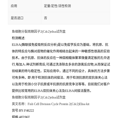
应用
定量/定性/活性检测
是否进口
否
鱼细胞分裂周期因子2(Cdc2)elisa试剂盒
检测概述:
ELISA(酶联接免疫吸附反应分析)是以免疫学反应为基础，将抗原、抗
体的特反应与酶对底物的催化作用相结台起来的一种敏感性很高的实验
技术。由于抗原、抗体的反应在一种固相载体聚苯微量滴定板的孔中进
行,每加入-种试剂孵育后,可通过洗涤除去多余的游离反应物,从而保证试
验结果的特与稳定性。实际应用中，通过不同的设计，具体的方法步骤
可有多种。即:用于检测抗体的间接法、用于检测抗原的双抗体夹心法
以及用于检测小分子抗原或半抗原的抗原竞争法等等。目前我们对客户
提供比较常用的ELISA双抗体夹心法及ELISA间接法服务。
鱼细胞分裂周期因子2(Cdc2)elisa试剂盒
英文名称：
Fish Cell Division Cycle Protein 2(Cdc2)Elisa kit
货号:BY-F46222
规格:48T/96T