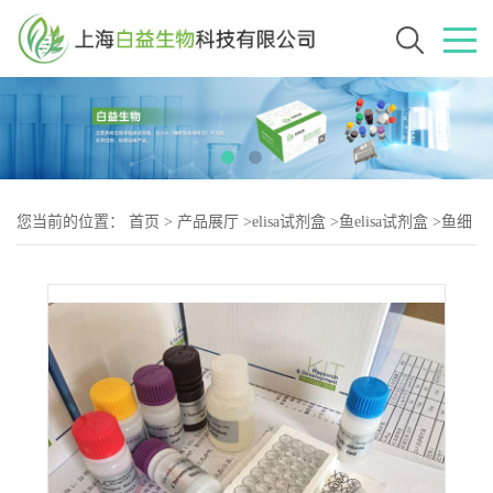
您当前的位置：
首页
>
产品展厅
>
elisa试剂盒
>
鱼elisa试剂盒
>
鱼细
胞分裂周期因子2(Cdc2)elisa试剂盒