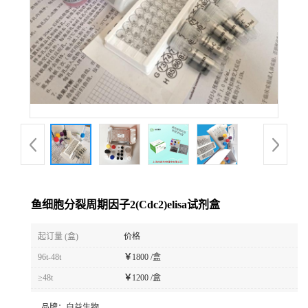
鱼细胞分裂周期因子2(Cdc2)elisa试剂盒
起订量 (盒)
价格
96t-48t
￥
1800 /盒
≥48t
￥
1200 /盒
品牌：
白益生物