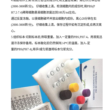
4.细胞培养上清:检测分泌性的成份时,用无菌管收集。离心20分钟左右
(2000-3000转/分)。 仔细收集上清。检测细胞内的成份时,用PBS(P
H7.2-7.4)稀释细胞悬液细胞浓度达到100万/ml左右。
通过反复冻融，以使细胞破坏并放出细胞内成份。离心20分钟左右
(2000-3000转/分)。 仔细收集上清。保存过程中如有沉淀形成,应再次离
心。
5.组织标本:切割标本后,称取重量。加入一定量的PBS,PH7.4。用液氮迅
速冷冻保存备用。标本融化后仍然保持2-8*C的温度。加入-定
量的PBS(PH7.4),用手I或匀浆器将标本匀浆充分。