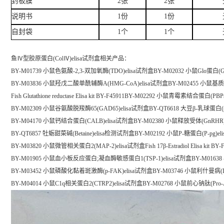
封板膜
2张
2张
说明书
1份
1份
自封袋
1个
1个
鱼Ⅳ型胶原蛋白(ColⅣ)elisa试剂盒
相关产品：
BY-M01739 小鼠色氨酸-2,3-双加氧酶(TDO)elisa试剂盒BY-M02032 小鼠Glo蛋白(G
BY-M03836 小鼠羟戊二酸单酰辅酶A(HMG-CoA)elisa试剂盒BY-M02455 小鼠基质
Fish Glutathione reductase Elisa kit BY-F45911BY-M02292 小鼠青霉素结合蛋白(PB
BY-M02309 小鼠谷氨酸脱羧酶65(GAD65)elisa试剂盒BY-QT6618 大豆β-乳球蛋白(
BY-M04170 小鼠钙结合蛋白(CALB)elisa试剂盒BY-M02380 小鼠释放受体(GnRHR)
BY-QT6857 牡蛎甜菜碱(Betaine)elisa检测试剂盒BY-M02192 小鼠P-糖蛋白(P-pg)e
BY-M03820 小鼠微管相关蛋白2(MAP-2)elisa试剂盒Fish 17β-Estradiol Elisa kit BY-F
BY-M01905 小鼠血小板反应蛋白;凝血酶敏感蛋白1(TSP-1)elisa试剂盒BY-M016
BY-M03452 小鼠磷酸化黏着斑激酶(p-FAK)elisa试剂盒BY-M03746 小鼠利什曼病(L
BY-M04014 小鼠C1q相关蛋白2(CTRP2)elisa试剂盒BY-M02768 小鼠前心钠肽(Pro-