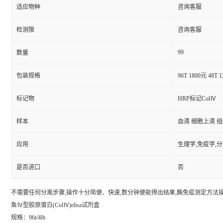
适应物种
咨询客服
检测限
咨询客服
99
数量
包装规格
96T 1800元 48T 
标记物
HRP标记ColⅣ
样本
血清 细胞上清 
应用
生理学,免疫学,
是否进口
否
不需要任何分离步骤,操作十分简便、快速,数分钟便能得出结果,酶免疫测定方法操作
鱼Ⅳ型胶原蛋白(ColⅣ)elisa试剂盒
规格：96t/48t