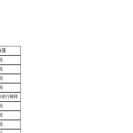
备注
无
无
无
无
书进行稀释
无
无
无