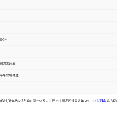
1200元
组织匀浆尿液
分子生物等领域
时,所有反应试剂均在同一体系内进行,自主研发和销售多年,对ELISA
试剂盒
这方面