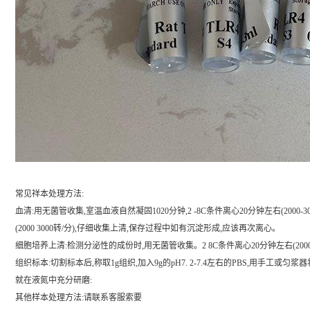
常见祥本处理方法:
血清:用无菌管收集,室温血液自然凝固1020分钟,2 -8C条件离心20分钟左右(200
(2000 3000转/分),仔细收集上清,保存过程中如有沉淀形成,应该再次离心。
细胞培养上清:检测分泌性的成份时,用无菌管收集。2 8C条件离心20分钟左右(200
组织标本:切割标本后,称取1g组织,加入9g的pH7. 2-7.4左右的PBS,用手工
就在液氮中充分研磨:
其他样本处理方法:请联系客服索要