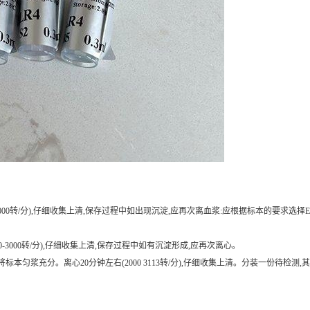
0-3000转/分),仔细收集上清,保存过程中如出现沉淀,应再次离血浆:应根据标本的要求选择
0-3000转/分),仔细收集上清,保存过程中如有沉淀形成,应再次离心。
或匀浆器将标本匀浆充分。离心20分钟左右(2000 3113转/分),仔细收集上清。分装一份