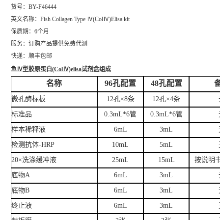
货号：BY-F46444
英文名称：
Fish Collagen Type Ⅳ(ColⅣ)Elisa kit
保质期：6个月
服务：订购产品提供免费代测
快递：顺丰包邮
鱼Ⅳ型胶原蛋白(ColⅣ)elisa试剂盒
组成
名称
96孔配置
48孔配置
微孔酶标板
12孔×8条
12孔×4条
标准品
0.3mL*6管
0.3mL*6管
样本稀释液
6mL
3mL
检测抗体-HRP
10mL
5mL
20×洗涤缓冲液
25mL
15mL
按说明
底物A
6mL
3mL
底物B
6mL
3mL
终止液
6mL
3mL