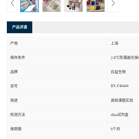
产品详请
产地
上海
保存条件
2-8℃防潮避光保
品牌
白益生物
BY-F46444
货号
用途
高校课题实验
检测方法
elisa试剂盒
保质期
6个月