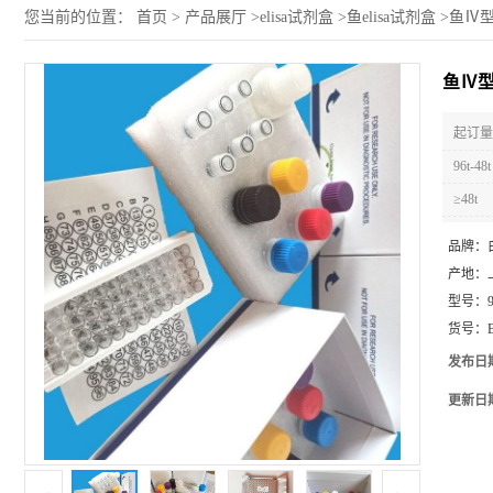
您当前的位置：
首页
>
产品展厅
>
elisa试剂盒
>
鱼elisa试剂盒
>
鱼Ⅳ型胶
鱼Ⅳ型胶
起订量 
96t-48t
≥48t
品牌：
产地：
型号：
货号：
发布日
更新日