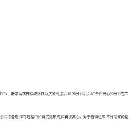
EDTA、肝素钠或柠檬酸钠作为抗凝剂,混合10 20分钟后,2-8C条件离心20分钟左右
待检测,其余冷冻备用,保存过程中如有沉淀形成,应再次离心。对于植物组织,不好匀浆的话,