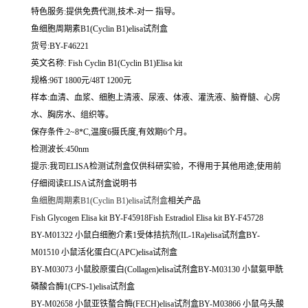
特色服务:提供免费代测,技术-对一 指导。
鱼细胞周期素B1(Cyclin B1)elisa试剂盒
货号:BY-F46221
英文名称:
Fish Cyclin B1(Cyclin B1)Elisa kit
规格:96T 1800元/48T 1200元
样本:血清、血浆、细胞上清液、尿液、体液、灌洗液、脑脊髓、心房
水、胸房水、组织等。
保存条件:2~8*C,温度6摄氏度,有效期6个月。
检测波长:450nm
提示:我司ELISA检测试剂盒仅供科研实验，不得用于其他用途;使用前
仔细阅读ELISA试剂盒说明书
鱼细胞周期素B1(Cyclin B1)elisa试剂盒
相关产品
Fish Glycogen Elisa kit BY-F45918Fish Estradiol Elisa kit BY-F45728
BY-M01322 小鼠白细胞介素1受体拮抗剂(IL-1Ra)elisa试剂盒BY-
M01510 小鼠活化蛋白C(APC)elisa试剂盒
BY-M03073 小鼠胶原蛋白(Collagen)elisa试剂盒BY-M03130 小鼠氨甲酰
磷酸合酶1(CPS-1)elisa试剂盒
BY-M02658 小鼠亚铁螯合酶(FECH)elisa试剂盒BY-M03866 小鼠乌头酸