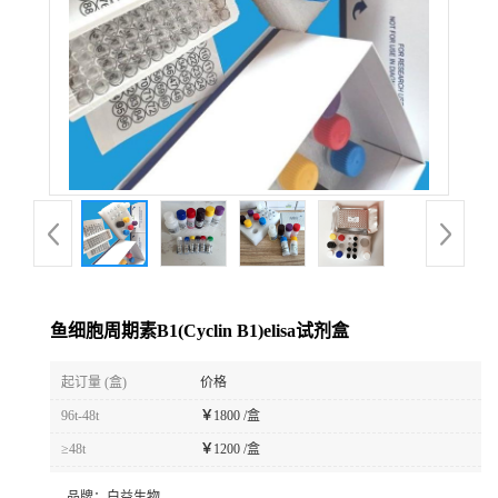
鱼细胞周期素B1(Cyclin B1)elisa试剂盒
起订量 (盒)
价格
96t-48t
￥
1800 /盒
≥48t
￥
1200 /盒
品牌：
白益生物