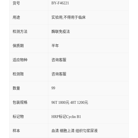
BY-F46221
货号
用途
实验用,不得用于临床
检测方法
酶联免疫法
保质期
半年
适应物种
咨询客服
检测限
咨询客服
99
数量
包装规格
96T 1800元 48T 1200元
标记物
HRP标记Cyclin B1
样本
血清 细胞上清 组织匀浆尿液