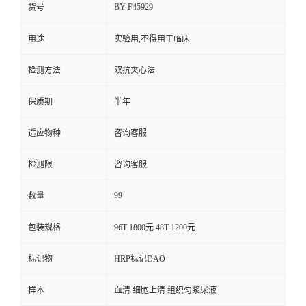
BY-F45929
货号
用途
实验用,不得用于临床
检测方法
双抗夹心法
保质期
半年
适应物种
咨询客服
检测限
咨询客服
99
数量
包装规格
96T 1800元 48T 1200元
标记物
HRP标记DAO
样本
血清 细胞上清 组织匀浆尿液