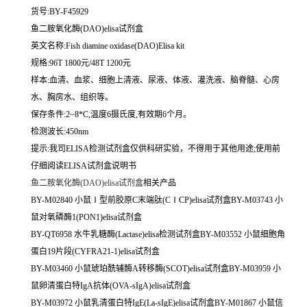
货号:BY-F45929
鱼二胺氧化酶(DAO)elisa试剂盒
英文名称:
Fish diamine oxidase(DAO)Elisa kit
规格:96T 1800元/48T 1200元
样本:血清、血浆、细胞上清液、尿液、体液、灌洗液、脑脊髓、心房
水、胸房水、组织等。
保存条件:2~8*C,温度6摄氏度,有效期6个月。
检测波长:450nm
提示:我司ELISA检测试剂盒仅供科研实验，不得用于其他用途;使用前
仔细阅读ELISA试剂盒说明书
鱼二胺氧化酶(DAO)elisa试剂盒
相关产品
BY-M02840 小鼠Ⅰ型前胶原C末端肽(CⅠCP)elisa试剂盒BY-M03743 小
鼠对氧磷酶1(PON1)elisa试剂盒
BY-QT6958 水牛乳糖酶(Lactase)elisa检测试剂盒BY-M03552 小鼠细胞角
蛋白19片段(CYFRA21-1)elisa试剂盒
BY-M03460 小鼠琥珀酰辅酶A转移酶(SCOT)elisa试剂盒BY-M03959 小
鼠卵清蛋白特IgA抗体(OVA-sIgA)elisa试剂盒
BY-M03972 小鼠乳清蛋白特IgE(La-sIgE)elisa试剂盒BY-M01867 小鼠信