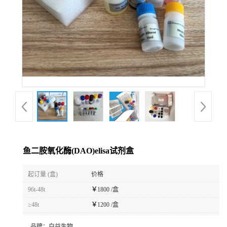
鱼二胺氧化酶(DAO)elisa试剂盒
起订量 (盒)
价格
96t-48t
￥
1800 /盒
≥48t
￥
1200 /盒
品牌：
白益生物