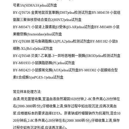
号素3A(SEMA3A)elisa试剂盒
BY-QT6726 金黄地鼠双氢睾酮(DHT)elisa检测试剂盒BY-M04159 小鼠组
氨酸三聚体核苷结合蛋白2(HINT2)elisa试剂盒
BY-M03471 小鼠肾上腺素能β3受体(β3-AR)elisa试剂盒BY-M03409 小鼠
果糖苷酶(fructosidase)elisa试剂盒
BY-QT6388 斑马鱼磷脂酶A2(PLA2)elisa检测试剂盒BY-M01182 小鼠B
细胞-XL(Bcl-xl)elisa试剂盒
BY-QT6548 贝类7-乙氧基-3一异吩恶唑酮一脱酶(EROD)elisa检测试剂盒
BY-M01933 小鼠胰脂肪酶(PL)elisa试剂盒
BY-M02423 小鼠醛氧化酶(AOX)elisa试剂盒BY-M03302 小鼠膜结合型
素E合成酶1(mPGES-1)elisa试剂盒
常见祥本处理方法:
血清:用无菌管收集,室温血液自然凝固1020分钟,2 -8C条件离心20分钟左
右(2000-3000转/分),仔细收集上清,保存过程中如出现沉淀,应再次离血
浆:应根据标本的要求选择EDTA、肝素钠或柠檬酸钠作为抗凝剂,混合10
20分钟后,2-8C条件离心20分钟左右(2000 3000转/分),仔细收集上清,保存
过程中如有沉淀形成,应该再次离心。