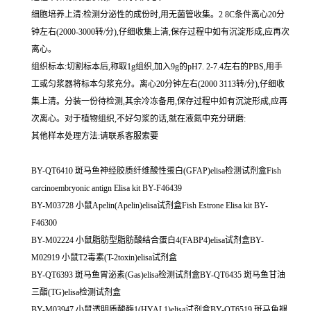
细胞培养上清:检测分泌性的成份时,用无菌管收集。2 8C条件离心20分
钟左右(2000-3000转/分),仔细收集上清,保存过程中如有沉淀形成,应再次
离心。
组织标本:切割标本后,称取1g组织,加入9g的pH7. 2-7.4左右的PBS,用手
工或匀浆器将标本匀浆充分。离心20分钟左右(2000 3113转/分),仔细收
集上清。分装一份待检测,其余冷冻备用,保存过程中如有沉淀形成,应再
次离心。对于植物组织,不好匀浆的话,就在液氮中充分研磨:
其他样本处理方法:请联系客服索要
BY-QT6410 斑马鱼神经胶质纤维酸性蛋白(GFAP)elisa检测试剂盒Fish
carcinoembryonic antign Elisa kit BY-F46439
BY-M03728 小鼠Apelin(Apelin)elisa试剂盒Fish Estrone Elisa kit BY-
F46300
BY-M02224 小鼠脂肪型脂肪酸结合蛋白4(FABP4)elisa试剂盒BY-
M02919 小鼠T2毒素(T-2toxin)elisa试剂盒
BY-QT6393 斑马鱼胃泌素(Gas)elisa检测试剂盒BY-QT6435 斑马鱼甘油
三酯(TG)elisa检测试剂盒
BY-M03947 小鼠透明质酸酶1(HYAL1)elisa试剂盒BY-QT6519 斑马鱼褪