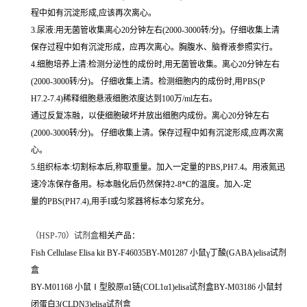
程中如有沉淀形成,应该再次离心。
3.尿液:用无菌管收集离心20分钟左右(2000-3000转/分)。仔细收集上清
保存过程中如有沉淀形成，应再次离心。胸腹水、脑脊液参照实行。
4.细胞培养上清:检测分泌性的成份时,用无菌管收集。离心20分钟左右
(2000-3000转/分)。 仔细收集上清。检测细胞内的成份时,用PBS(P
H7.2-7.4)稀释细胞悬液细胞浓度达到100万/ml左右。
通过反复冻融，以使细胞破坏并放出细胞内成份。离心20分钟左右
(2000-3000转/分)。 仔细收集上清。保存过程中如有沉淀形成,应再次离
心。
5.组织标本:切割标本后,称取重量。加入一定量的PBS,PH7.4。用液氮迅
速冷冻保存备用。标本融化后仍然保持2-8*C的温度。加入-定
量的PBS(PH7.4),用手I或匀浆器将标本匀浆充分。
（
HSP-70）试剂盒
相关产品：
Fish Cellulase Elisa kit BY-F46035BY-M01287 小鼠γ丁酸(GABA)elisa试剂
盒
BY-M01168 小鼠Ⅰ型胶原α1链(COL1α1)elisa试剂盒BY-M03186 小鼠封
闭蛋白3(CLDN3)elisa试剂盒