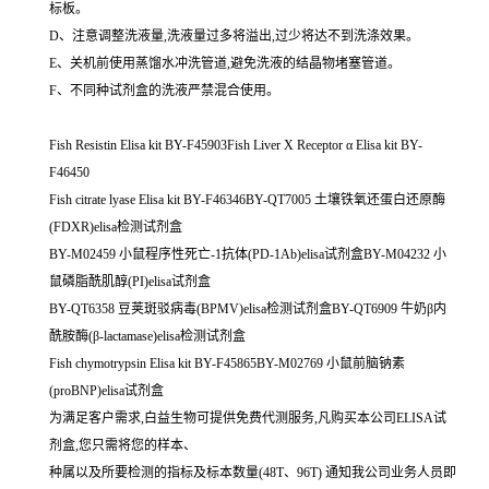
标板。
D、注意调整洗液量,洗液量过多将溢出,过少将达不到洗涤效果。
E、关机前使用蒸馏水冲洗管道,避免洗液的结晶物堵塞管道。
F、不同种试剂盒的洗液严禁混合使用。
Fish Resistin Elisa kit BY-F45903Fish Liver X Receptor α Elisa kit BY-
F46450
Fish citrate lyase Elisa kit BY-F46346BY-QT7005 土壤铁氧还蛋白还原酶
(FDXR)elisa检测试剂盒
BY-M02459 小鼠程序性死亡-1抗体(PD-1Ab)elisa试剂盒BY-M04232 小
鼠磷脂酰肌醇(PI)elisa试剂盒
BY-QT6358 豆荚斑驳病毒(BPMV)elisa检测试剂盒BY-QT6909 牛奶β内
酰胺酶(β-lactamase)elisa检测试剂盒
Fish chymotrypsin Elisa kit BY-F45865BY-M02769 小鼠前脑钠素
(proBNP)elisa试剂盒
为满足客户需求,白益生物可提供免费代测服务,凡购买本公司ELISA试
剂盒,您只需将您的样本、
种属以及所要检测的指标及标本数量(48T、96T) 通知我公司业务人员即