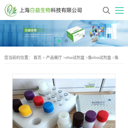
您当前的位置：
首页
>
产品展厅
>
elisa试剂盒
>
鱼elisa试剂盒
>
鱼
3，3，5-三碘甲状腺氨酸(rT3)elisa试剂盒