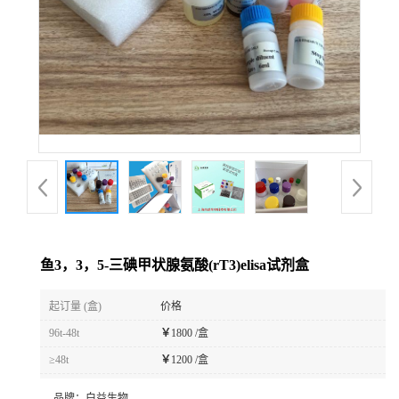
鱼3，3，5-三碘甲状腺氨酸(rT3)elisa试剂盒
起订量 (盒)
价格
96t-48t
￥
1800 /盒
≥48t
￥
1200 /盒
品牌：
白益生物