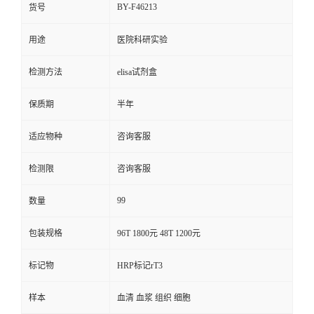
BY-F46213
货号
用途
医院科研实验
检测方法
elisa试剂盒
保质期
半年
适应物种
咨询客服
检测限
咨询客服
99
数量
包装规格
96T 1800元 48T 1200元
标记物
HRP标记rT3
样本
血清 血浆 组织 细胞