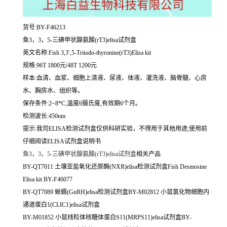
货号:BY-F46213
鱼3，3，5-三碘甲状腺氨酸(rT3)elisa试剂盒
英文名称:
Fish 3,3′,5-Triiodo-thyronine(rT3)Elisa kit
规格:96T 1800元/48T 1200元
样本:血清、血浆、细胞上清液、尿液、体液、灌洗液、脑脊髓、心房
水、胸房水、组织等。
保存条件:2~8*C,温度6摄氏度,有效期6个月。
检测波长:450nm
提示:我司ELISA检测试剂盒仅供科研实验，不得用于其他用途;使用前
仔细阅读ELISA试剂盒说明书
鱼3，3，5-三碘甲状腺氨酸(rT3)elisa试剂盒
相关产品
BY-QT7011 土壤亚盐氧化还原酶(NXR)elisa检测试剂盒Fish Desmosine
Elisa kit BY-F46077
BY-QT7089 蜥蜴(GnRH)elisa检测试剂盒BY-M02812 小鼠氯化物细胞内
通道蛋白1(CLIC1)elisa试剂盒
BY-M01852 小鼠线粒体核糖体蛋白S11(MRPS11)elisa试剂盒BY-