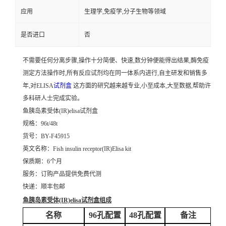
应用
生理学,免疫学,分子生物等领域
是否进口
否
不需要任何分离步骤,操作十分简便、快速,数分钟便能得出结果,酶免疫
测定方法操作时,所有反应试剂均在同一体系内进行,自主研发和销售多
年,对ELISA
试剂盒
这方面的研究越来越专业,小至成本,大至数据,帮助许
多科研人士完成实验。
鱼胰岛素受体(IR)elisa试剂盒
规格：96t/48t
货号：BY-F45915
英文名称：
Fish insulin receptor(IR)Elisa kit
保质期：6个月
服务：订购产品提供免费代测
快递：顺丰包邮
鱼胰岛素受体(IR)elisa试剂盒
组成
名称
96孔配置
48孔配置
备注