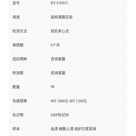
BY-F45915
货号
用途
高校课题实验
检测方法
双抗夹心法
保质期
6个月
适应物种
咨询客服
检测限
咨询客服
99
数量
包装规格
96T 1800元 48T 1200元
标记物
HRP标记IR
样本
血清 细胞上清 组织匀浆尿液