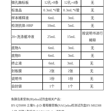
微孔酶标板
12孔×8条
12孔×4条
无
标准品
0.3mL*6管
0.3mL*6管
无
样本稀释液
6mL
3mL
无
检测抗体-HRP
10mL
5mL
无
按说明书进行
20×洗涤缓冲液
25mL
15mL
稀释
底物A
6mL
3mL
无
底物B
6mL
3mL
无
终止液
6mL
3mL
无
封板膜
2张
2张
无
说明书
1份
1份
无
自封袋
1个
1个
无
鱼胰岛素受体(IR)elisa试剂盒
相关产品：
BY-QT6999 土壤N--β-D-葡萄糖苷酶(NAG)elisa检测试剂盒BY-M02308