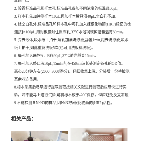
放回4℃。
2. 设置标准品孔和样本孔,标准品孔各加不同浓度的标准品50μL;
3. 样本孔先加待测样本10μL,再加样本稀释液40μL;空白孔不加。
4. 除空白孔外,标准品孔和样本孔中每孔加入辣根化物酶(HRP)标记的检
测抗体100μL,用封板膜封住反应孔,37℃水浴锅或恒温箱温育60min。
5. 弃去液体,吸水纸上拍干,每孔加满洗涤液,静置1min,甩去洗涤液,吸水
纸上拍干,如此重复洗板5次(也可用洗板机洗板)。
6. 每孔加入底物A、B各50μL,37℃避光孵育15min。
7. 每孔加入终止液50μL,15min内,在450nm波长处测定各孔的OD值。
离心20分钟左右(2000- 3000转/分)。仔细收集上清。分装后一份待检测,
其余冷冻备用。
8.标本采集后尽早进行提取提取按相关文献进行提取后应尽快进行实
验。若不能马上进行试验,可将标本放于-20C保存，但应避免反复冻融.
9.不能检测含NaN3的样品,因NaN3辣根化物酶的(HRP)活性。
相关产品：