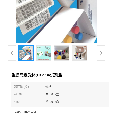
鱼胰岛素受体(IR)elisa试剂盒
起订量 (盒)
价格
96t-48t
￥
1800 /盒
≥48t
￥
1200 /盒
品牌：
白益生物