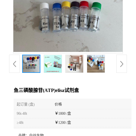
鱼三磷酸腺苷(ATP)elisa试剂盒
起订量 (盒)
价格
96t-48t
￥
1800 /盒
≥48t
￥
1200 /盒
品牌：
白益生物