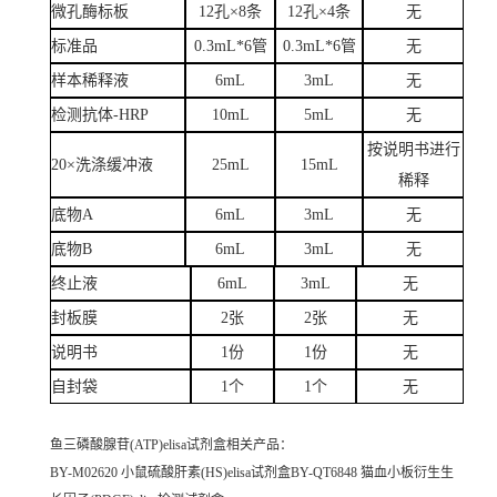
微孔酶标板
12孔×8条
12孔×4条
无
标准品
0.3mL*6管
0.3mL*6管
无
样本稀释液
6mL
3mL
无
检测抗体-HRP
10mL
5mL
无
按说明书进行
20×洗涤缓冲液
25mL
15mL
稀释
底物A
6mL
3mL
无
底物B
6mL
3mL
无
终止液
6mL
3mL
无
封板膜
2张
2张
无
说明书
1份
1份
无
自封袋
1个
1个
无
鱼三磷酸腺苷(ATP)elisa试剂盒
相关产品：
BY-M02620 小鼠硫酸肝素(HS)elisa试剂盒BY-QT6848 猫血小板衍生生