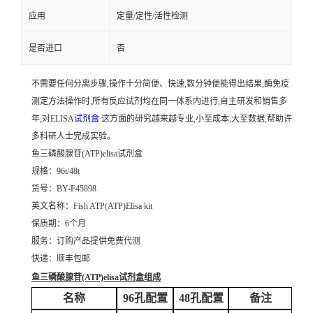
应用
定量/定性/活性检测
是否进口
否
不需要任何分离步骤,操作十分简便、快速,数分钟便能得出结果,酶免疫
测定方法操作时,所有反应试剂均在同一体系内进行,自主研发和销售多
年,对ELISA
试剂盒
这方面的研究越来越专业,小至成本,大至数据,帮助许
多科研人士完成实验。
鱼三磷酸腺苷(ATP)elisa试剂盒
规格：96t/48t
货号：BY-F45898
英文名称：
Fish ATP(ATP)Elisa kit
保质期：6个月
服务：订购产品提供免费代测
快递：顺丰包邮
鱼三磷酸腺苷(ATP)elisa试剂盒
组成
名称
96孔配置
48孔配置
备注