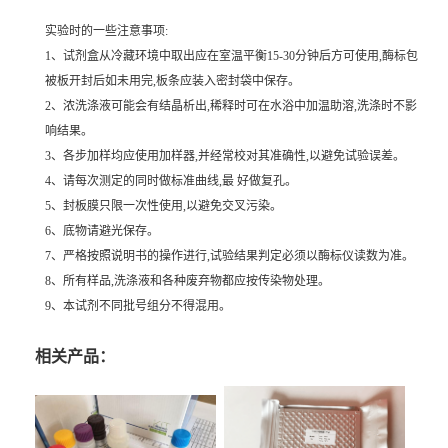
实验时的一些注意事项:
1、试剂盒从冷藏环境中取出应在室温平衡15-30分钟后方可使用,酶标包
被板开封后如未用完,板条应装入密封袋中保存。
2、浓洗涤液可能会有结晶析出,稀释时可在水浴中加温助溶,洗涤时不影
响结果。
3、各步加样均应使用加样器,并经常校对其准确性,以避免试验误差。
4、请每次测定的同时做标准曲线,最 好做复孔。
5、封板膜只限一次性使用,以避免交叉污染。
6、底物请避光保存。
7、严格按照说明书的操作进行,试验结果判定必须以酶标仪读数为准。
8、所有样品,洗涤液和各种废弃物都应按传染物处理。
9、本试剂不同批号组分不得混用。
相关产品：