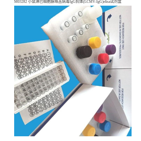
M03282 小鼠淋巴细胞脉络丛病毒IgG抗体(LCMV-IgG)elisa试剂盒