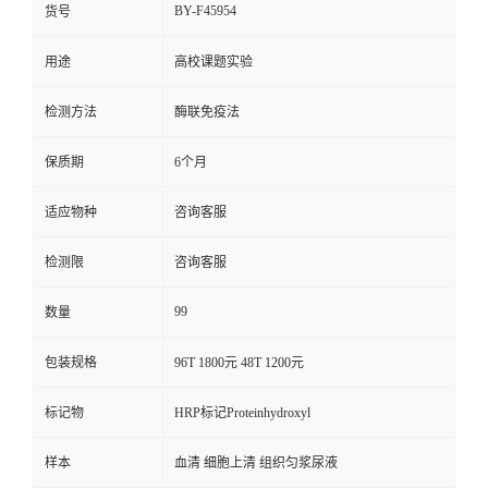
BY-F45954
货号
用途
高校课题实验
检测方法
酶联免疫法
保质期
6个月
适应物种
咨询客服
检测限
咨询客服
99
数量
包装规格
96T 1800元 48T 1200元
标记物
HRP标记Proteinhydroxyl
样本
血清 细胞上清 组织匀浆尿液