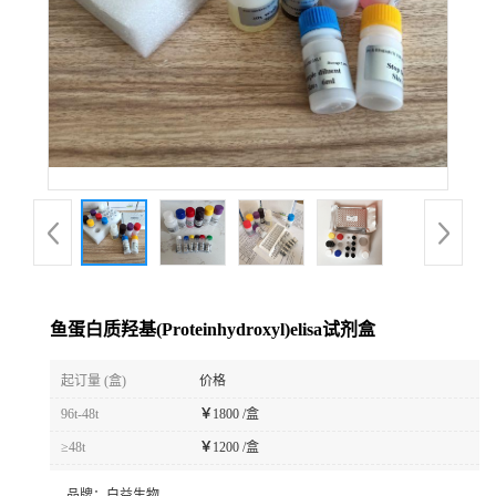
鱼蛋白质羟基(Proteinhydroxyl)elisa试剂盒
起订量 (盒)
价格
96t-48t
￥
1800 /盒
≥48t
￥
1200 /盒
品牌：
白益生物