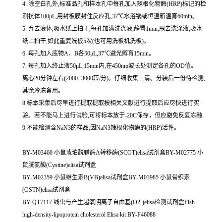
4. 除空白孔外,标准品孔和样本孔中每孔加入辣根化物酶(HRP)标记的检
测抗体100μL,用封板膜封住反应孔,37℃水浴锅或恒温箱温育60min。
5. 弃去液体,吸水纸上拍干,每孔加满洗涤液,静置1min,甩去洗涤液,吸水
纸上拍干,如此重复洗板5次(也可用洗板机洗板)。
6. 每孔加入底物A、B各50μL,37℃避光孵育15min。
7. 每孔加入终止液50μL,15min内,在450nm波长处测定各孔的OD值。
离心20分钟左右(2000- 3000转/分)。仔细收集上清。分装后一份待检测,
其余冷冻备用。
8.标本采集后尽早进行提取提取按相关文献进行提取后应尽快进行实
验。若不能马上进行试验,可将标本放于-20C保存，但应避免反复冻融.
9.不能检测含NaN3的样品,因NaN3辣根化物酶的(HRP)活性。
BY-M03460 小鼠琥珀酰辅酶A转移酶(SCOT)elisa试剂盒BY-M02775 小
鼠胱氨酸(Cystine)elisa试剂盒
BY-M02359 小鼠维生素B(VB)elisa试剂盒BY-M03985 小鼠骨织素
(OSTN)elisa试剂盒
BY-QT7117 线虫与产生超氧阴离子自由基(O2·)elisa检测试剂盒Fish
high-density-lipoprotein cholesterol Elisa kit BY-F46088