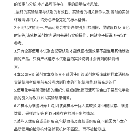
的鉴定与分析,本产品可能存在一定的质量技术风险。
1最终的实验结果与试剂的有效性、实验者的相关操作以及 当时的实验
环境密切相关，请务必准备充足的标本备份。
2.不同批次的同一-产品可能会有少许差别,如:检测限、灵敏度以及 显色
时间等,请依据试剂盒内说明书进行实验操作，网站电子版说明书仅作
参考。
3.只有全部使用本试剂盒配套试剂才能保证检测效果不能混用其他制造
商的产品。只有严格遵守本试剂盒的实验说明才会得到的检测结
果。
4.本公司只对试剂盒本身负责不对因使用该试剂盒所造成的样本消耗负
责请使用者使用前充分考虑到样本的可能使用量,预留充足的样
5.使用化学裂解液制备的组织匀浆或细胞提取液可能会由于某些化学物
质的引入导致ELISA实验结果偏差。
6.若样本为细胞培养上清,因该类样本干扰因素较多,如:细胞状态、细胞
数量、采样时间等 所以可能存在检测不出的情况。
7.某些天然蛋白或重组蛋白,包括原核及真核重组蛋白,可能因为与本产
品所使用的检测抗体及捕获抗体不匹配,，而不被检测出。