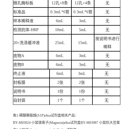
微孔酶标板
12孔×8条
12孔×4条
无
标准品
0.3mL*6管
0.3mL*6管
无
样本稀释液
6mL
3mL
无
检测抗体-HRP
10mL
5mL
无
按说明书进行
20×洗涤缓冲液
25mL
15mL
稀释
底物A
6mL
3mL
无
底物B
6mL
3mL
无
终止液
6mL
3mL
无
封板膜
2张
2张
无
说明书
1份
1份
无
自封袋
1个
1个
无
鱼1-磷酸鞘氨醇(S1P)elisa试剂盒
相关产品：
BY-M03024 小鼠镁离子(Magnesia)elisa试剂盒BY-M03987 小鼠抗大豆蛋