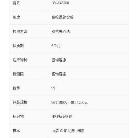
BY-F45700
货号
用途
高校课题实验
检测方法
双抗夹心法
保质期
6个月
适应物种
咨询客服
检测限
咨询客服
99
数量
包装规格
96T 1800元 48T 1200元
标记物
HRP标记S1P
样本
血清 血浆 组织 细胞