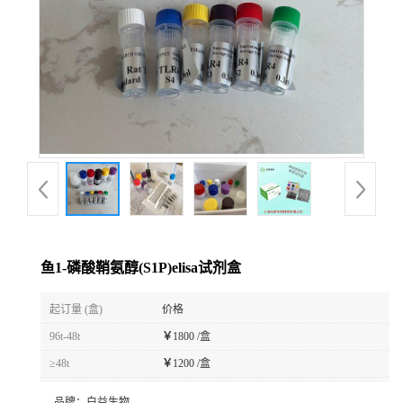
鱼1-磷酸鞘氨醇(S1P)elisa试剂盒
起订量 (盒)
价格
96t-48t
￥
1800 /盒
≥48t
￥
1200 /盒
品牌：
白益生物