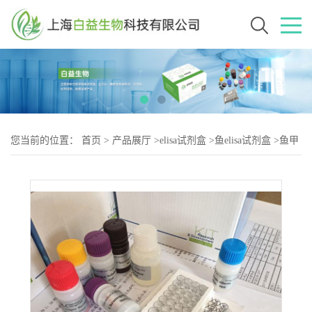
您当前的位置：
首页
>
产品展厅
>
elisa试剂盒
>
鱼elisa试剂盒
>
鱼甲
基睾丸酮(Methyltestosterone)elisa试剂盒