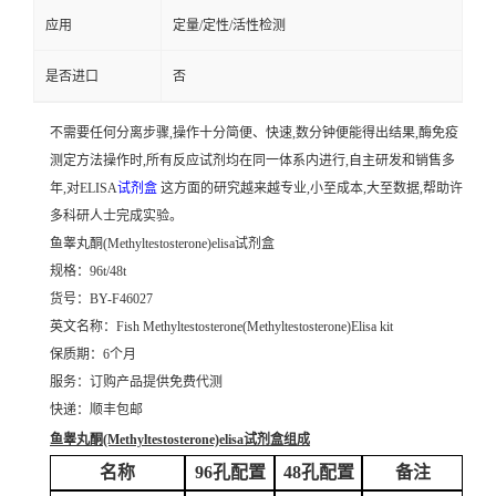
应用
定量/定性/活性检测
是否进口
否
不需要任何分离步骤,操作十分简便、快速,数分钟便能得出结果,酶免疫
测定方法操作时,所有反应试剂均在同一体系内进行,自主研发和销售多
年,对ELISA
试剂盒
这方面的研究越来越专业,小至成本,大至数据,帮助许
多科研人士完成实验。
鱼睾丸酮(Methyltestosterone)elisa试剂盒
规格：96t/48t
货号：BY-F46027
英文名称：
Fish Methyltestosterone(Methyltestosterone)Elisa kit
保质期：6个月
服务：订购产品提供免费代测
快递：顺丰包邮
鱼睾丸酮(Methyltestosterone)elisa试剂盒
组成
名称
96孔配置
48孔配置
备注