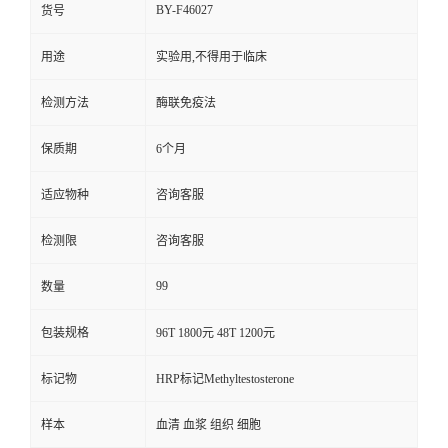
BY-F46027
货号
用途
实验用,不得用于临床
检测方法
酶联免疫法
保质期
6个月
适应物种
咨询客服
检测限
咨询客服
99
数量
包装规格
96T 1800元 48T 1200元
标记物
HRP标记Methyltestosterone
样本
血清 血浆 组织 细胞