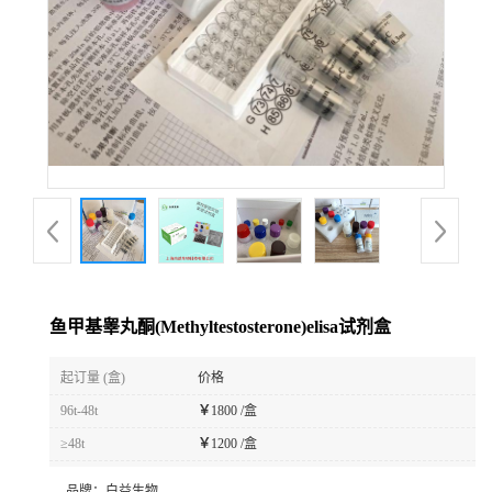
鱼甲基睾丸酮(Methyltestosterone)elisa试剂盒
起订量 (盒)
价格
96t-48t
￥
1800 /盒
≥48t
￥
1200 /盒
品牌：
白益生物