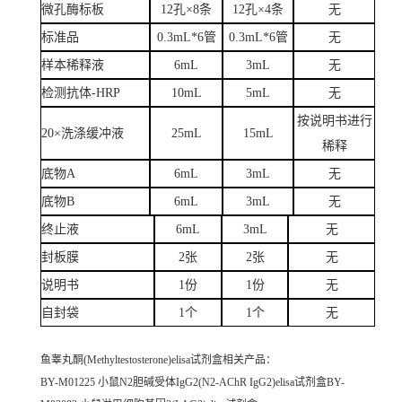
微孔酶标板
12孔×8条
12孔×4条
无
标准品
0.3mL*6管
0.3mL*6管
无
样本稀释液
6mL
3mL
无
检测抗体-HRP
10mL
5mL
无
按说明书进行
20×洗涤缓冲液
25mL
15mL
稀释
底物A
6mL
3mL
无
底物B
6mL
3mL
无
终止液
6mL
3mL
无
封板膜
2张
2张
无
说明书
1份
1份
无
自封袋
1个
1个
无
鱼睾丸酮(Methyltestosterone)elisa试剂盒
相关产品：
BY-M01225 小鼠N2胆碱受体IgG2(N2-AChR IgG2)elisa试剂盒BY-