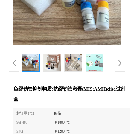
鱼缪勒管抑制物质;抗缪勒管激素(MIS;AMH)elisa试剂
盒
起订量 (盒)
价格
96t-48t
￥
1800 /盒
≥48t
￥
1200 /盒