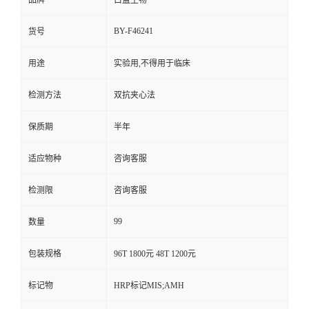
品牌
白益生物
BY-F46241
货号
用途
实验用,不得用于临床
检测方法
双抗夹心法
保质期
半年
适应物种
咨询客服
检测限
咨询客服
99
数量
包装规格
96T 1800元 48T 1200元
标记物
HRP标记MIS;AMH