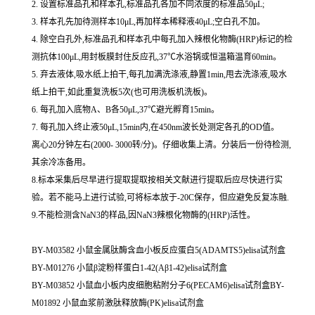
2. 设置标准品孔和样本孔,标准品孔各加不同浓度的标准品50μL;
3. 样本孔先加待测样本10μL,再加样本稀释液40μL;空白孔不加。
4. 除空白孔外,标准品孔和样本孔中每孔加入辣根化物酶(HRP)标记的检
测抗体100μL,用封板膜封住反应孔,37℃水浴锅或恒温箱温育60min。
5. 弃去液体,吸水纸上拍干,每孔加满洗涤液,静置1min,甩去洗涤液,吸水
纸上拍干,如此重复洗板5次(也可用洗板机洗板)。
6. 每孔加入底物A、B各50μL,37℃避光孵育15min。
7. 每孔加入终止液50μL,15min内,在450nm波长处测定各孔的OD值。
离心20分钟左右(2000- 3000转/分)。仔细收集上清。分装后一份待检测,
其余冷冻备用。
8.标本采集后尽早进行提取提取按相关文献进行提取后应尽快进行实
验。若不能马上进行试验,可将标本放于-20C保存，但应避免反复冻融.
9.不能检测含NaN3的样品,因NaN3辣根化物酶的(HRP)活性。
BY-M03582 小鼠金属肽酶含血小板反应蛋白5(ADAMTS5)elisa试剂盒
BY-M01276 小鼠β淀粉样蛋白1-42(Aβ1-42)elisa试剂盒
BY-M03852 小鼠血小板内皮细胞粘附分子6(PECAM6)elisa试剂盒BY-
M01892 小鼠血浆前激肽释放酶(PK)elisa试剂盒