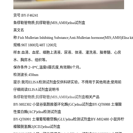
货号:BY-F46241
鱼缪勒管物质;抗缪勒管(MIS;AMH)elisa试剂盒
英文名
称:
Fish Mullerian Inhibiting Substance;Anti-Mullerian hormone(MIS;AMH)Elisa ki
规格:96T 1800元/48T 1200元
样本:血清、血浆、细胞上清液、尿液、体液、灌洗液、脑脊髓、心房
水、胸房水、组织等。
保存条件:2~8*C,温度6摄氏度,有效期6个月。
检测波长:450nm
提示:我司ELISA检测试剂盒仅供科研实验，不得用于其他用途;使用前
仔细阅读ELISA试剂盒说明书
鱼缪勒管物质;抗缪勒管(MIS;AMH)elisa试剂盒
相关产品
BY-M02302 小鼠谷氨酰胺基环化酶(GC)elisa试剂盒BY-QT6988 土壤酸
性蛋白酶(ACP)elisa检测试剂盒
BY-QT6991 土壤葡萄糖苷酶(GLU)elisa检测试剂盒BY-M02480 小鼠异柠
檬酸脱氢酶2(ICD2)elisa试剂盒