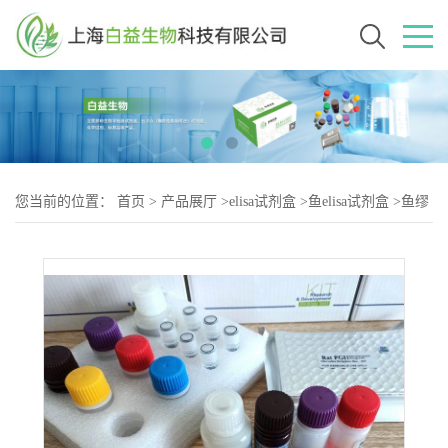
您当前的位置：
首页
>
产品展厅
>
elisa试剂盒
>
鱼elisa试剂盒
>
鱼缪
勒管抑制物质;抗缪勒管激素(MIS;AMH)elisa试剂盒