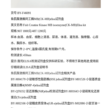
货号:BY-F46091
鱼肌酸激酶同工酶MB(CK-MB)elisa试剂盒
英文名称:
Fish Creatine Kinase MB isoenzyme(CK-MB)Elisa kit
规格:96T 1800元/48T 1200元
样本:血清、血浆、细胞上清液、尿液、体液、灌洗液、脑脊髓、心房
水、胸房水、组织等。
保存条件:2~8*C,温度6摄氏度,有效期6个月。
检测波长:450nm
提示:我司ELISA检测试剂盒仅供科研实验，不得用于其他用途;使用前
仔细阅读ELISA试剂盒说明书
鱼肌酸激酶同工酶MB(CK-MB)elisa试剂盒
相关产品
BY-M04179 小鼠敏感性脂肪酶(HSL)elisa试剂盒BY-M01526 小鼠基质金
属蛋白酶4(MMP-4)elisa试剂盒
BY-QT6352 亚还原酶(NiR)elisa检测试剂盒BY-M01643 小鼠硫氧化还原
蛋白(Trx)elisa试剂盒
BY-M02166 小鼠糖皮质受体α(GR-α)elisa试剂盒BY-M02086 小鼠甘油一