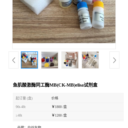
鱼肌酸激酶同工酶MB(CK-MB)elisa试剂盒
起订量 (盒)
价格
96t-48t
￥
1800 /盒
≥48t
￥
1200 /盒
品牌：
白益生物