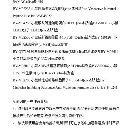
酯(MAG)elisa试剂盒
BY-M02233 小鼠呼肠弧病毒3(RE3)elisa试剂盒Fish Vasoactive Intestinal
Peptide Elisa kit BY-F45922
BY-M04256 小鼠膜铁转运辅助蛋白(HEPH)elisa试剂盒BY-M03017 小鼠
CD133分子(CD133)elisa试剂盒
BY-M02553 小鼠成纤维细胞因子15(FGF-15)elisa试剂盒BY-M01264 小
鼠α黑色素细胞刺(α-MSH)elisa试剂盒
BY-QT7136 线虫细胞外信号调节激酶(ERK)elisa检测试剂盒BY-M02414
小鼠谷氧还蛋白(GLRX)elisa试剂盒
BY-M03818 小鼠ADP-核糖基转移酶(ART)elisa试剂盒BY-M02042 小鼠
1,25二维生素D(1,25(OH)2VD)elisa试剂盒
BY-M02780 小鼠碱性成纤维细胞因子4(bFGF-4)elisa试剂盒Fish
Mullerian Inhibiting Substance;Anti-Mullerian hormone Elisa kit BY-F46241
实验时的一些注意事项:
1、试剂盒从冷藏环境中取出应在室温平衡15-30分钟后方可使用,酶标包
被板开封后如未用完,板条应装入密封袋中保存。
2、浓洗涤液可能会有结晶析出,稀释时可在水浴中加温助溶,洗涤时不影