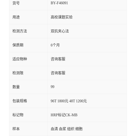
BY-F46091
货号
用途
高校课题实验
检测方法
双抗夹心法
保质期
6个月
适应物种
咨询客服
检测限
咨询客服
99
数量
包装规格
96T 1800元 48T 1200元
标记物
HRP标记CK-MB
样本
血清 血浆 组织 细胞