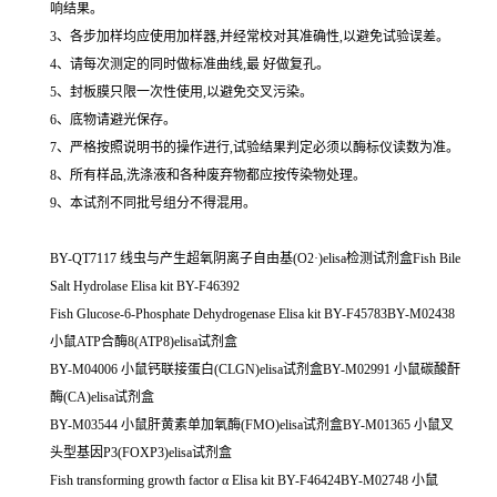
响结果。
3、各步加样均应使用加样器,并经常校对其准确性,以避免试验误差。
4、请每次测定的同时做标准曲线,最 好做复孔。
5、封板膜只限一次性使用,以避免交叉污染。
6、底物请避光保存。
7、严格按照说明书的操作进行,试验结果判定必须以酶标仪读数为准。
8、所有样品,洗涤液和各种废弃物都应按传染物处理。
9、本试剂不同批号组分不得混用。
BY-QT7117 线虫与产生超氧阴离子自由基(O2·)elisa检测试剂盒Fish Bile
Salt Hydrolase Elisa kit BY-F46392
Fish Glucose-6-Phosphate Dehydrogenase Elisa kit BY-F45783BY-M02438
小鼠ATP合酶8(ATP8)elisa试剂盒
BY-M04006 小鼠钙联接蛋白(CLGN)elisa试剂盒BY-M02991 小鼠碳酸酐
酶(CA)elisa试剂盒
BY-M03544 小鼠肝黄素单加氧酶(FMO)elisa试剂盒BY-M01365 小鼠叉
头型基因P3(FOXP3)elisa试剂盒
Fish transforming growth factor α Elisa kit BY-F46424BY-M02748 小鼠