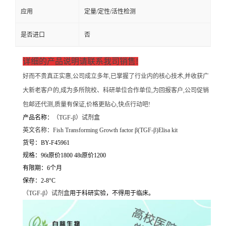
应用
定量/定性/活性检测
是否进口
否
详细的产品说明请联系我司销售!
好而不贵真正实惠,公司成立多年,已掌握了行业内的核心技术,并收获广
大新老客户的,成为多所院校、科研单位合作单位,为回报客户,公司促销
包邮还代测,质量有保证,价格更贴心,快点行动吧!
产品名称：
（
TGF-β）试剂盒
英文名称：
Fish Transforming Growth factor β(TGF-β)Elisa kit
货号：BY-F45961
规格：96t原价1800 48t原价1200
有限期：6个月
保存：2-8°C
（
TGF-β）试剂盒
用于科研实验，不得用于临床。