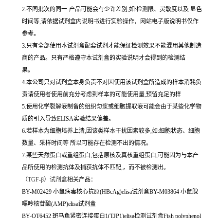
2.不同批次的同一-产品可能会有少许差别,如:检测限、灵敏度以及 显色
时间等,请依据试剂盒内说明书进行实验操作，网站电子版说明书仅作
参考。
3.只有全部使用本试剂盒配套试剂才能保证检测效果不能混用其他制造
商的产品。只有严格遵守本试剂盒的实验说明才会得到的检测结
果。
4.本公司只对试剂盒本身负责不对因使用该试剂盒所造成的样本消耗负
责请使用者使用前充分考虑到样本的可能使用量,预留充足的样
5.使用化学裂解液制备的组织匀浆或细胞提取液可能会由于某些化学物
质的引入导致ELISA实验结果偏差。
6.若样本为细胞培养上清,因该类样本干扰因素较多,如:细胞状态、细胞
数量、采样时间等 所以可能存在检测不出的情况。
7.某些天然蛋白或重组蛋白,包括原核及真核重组蛋白,可能因为与本产
品所使用的检测抗体及捕获抗体不匹配,，而不被检测出。
（
TGF-β）试剂盒
相关产品：
BY-M02429 小鼠病毒核心抗原(HBcAg)elisa试剂盒BY-M03864 小鼠腺
嘌呤核苷酸(AMP)elisa试剂盒
BY-QT6452 斑马鱼紧密连接蛋白1(TJP1)elisa检测试剂盒Fish polyphenol