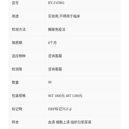
BY-F45961
货号
用途
实验用,不得用于临床
检测方法
酶联免疫法
保质期
6个月
适应物种
咨询客服
检测限
咨询客服
99
数量
包装规格
96T 1800元 48T 1200元
标记物
HRP标记TGF-β
样本
血清 细胞上清 组织匀浆尿液