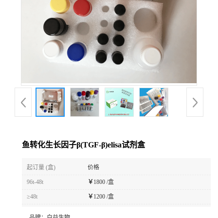
鱼转化生长因子β(TGF-β)elisa试剂盒
起订量 (盒)
价格
96t-48t
￥
1800 /盒
≥48t
￥
1200 /盒
品牌：
白益生物