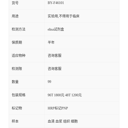
BY-F46101
货号
用途
实验用,不得用于临床
检测方法
elisa试剂盒
保质期
半年
适应物种
咨询客服
检测限
咨询客服
99
数量
包装规格
96T 1800元 48T 1200元
标记物
HRP标记PNP
样本
血清 血浆 组织 细胞