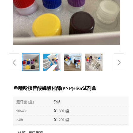
鱼嘌呤核苷酸磷酸化酶(PNP)elisa试剂盒
起订量 (盒)
价格
96t-48t
￥
1800 /盒
≥48t
￥
1200 /盒
品牌：
白益生物