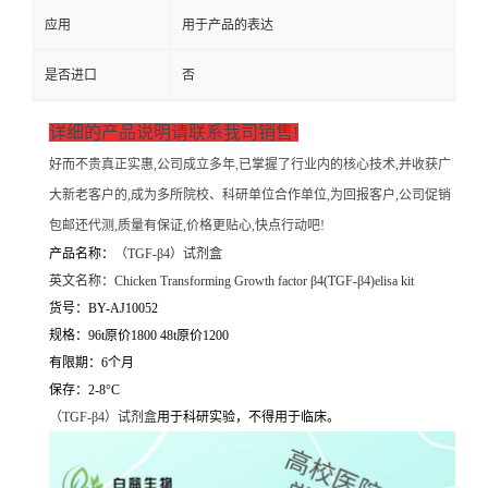
应用
用于产品的表达
是否进口
否
详细的产品说明请联系我司销售!
好而不贵真正实惠,公司成立多年,已掌握了行业内的核心技术,并收获广
大新老客户的,成为多所院校、科研单位合作单位,为回报客户,公司促销
包邮还代测,质量有保证,价格更贴心,快点行动吧!
产品名称：
（
TGF-β4）试剂盒
英文名称：
Chicken Transforming Growth factor β4(TGF-β4)elisa kit
货号：BY-AJ10052
规格：96t原价1800 48t原价1200
有限期：6个月
保存：2-8°C
（
TGF-β4）试剂盒
用于科研实验，不得用于临床。