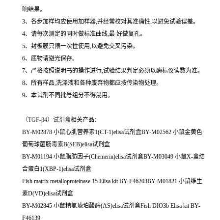
响结果。
3、各步加样均应使用加样器,并经常校对其准确性,以避免试验误差。
4、请每次测定的同时做标准曲线,最 好做复孔。
5、封板膜只限一次性使用,以避免交叉污染。
6、底物请避光保存。
7、严格按照说明书的操作进行,试验结果判定必须以酶标仪读数为准。
8、所有样品,洗涤液和各种废弃物都应按传染物处理。
9、本试剂不同批号组分不得混用。
（
TGF-β4）试剂盒
相关产品：
BY-M02878 小鼠心肌营养素1(CT-1)elisa试剂盒BY-M02562 小鼠金黄色
葡萄球菌肠毒素B(SEB)elisa试剂盒
BY-M01194 小鼠脂肪因子(Chemerin)elisa试剂盒BY-M03049 小鼠X-盒结
合蛋白1(XBP-1)elisa试剂盒
Fish matrix metalloproteinase 15 Elisa kit BY-F46203BY-M01821 小鼠维生
素D(VD)elisa试剂盒
BY-M02845 小鼠精氨琥珀酸酶(AS)elisa试剂盒Fish DIO3b Elisa kit BY-
F46139