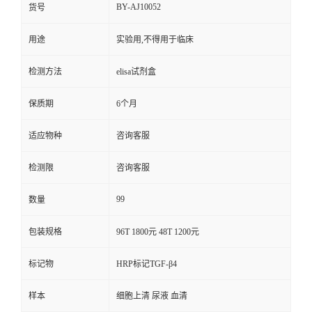
BY-AJ10052
货号
用途
实验用,不得用于临床
检测方法
elisa试剂盒
保质期
6个月
适应物种
咨询客服
检测限
咨询客服
99
数量
包装规格
96T 1800元 48T 1200元
标记物
HRP标记TGF-β4
样本
细胞上清 尿液 血清