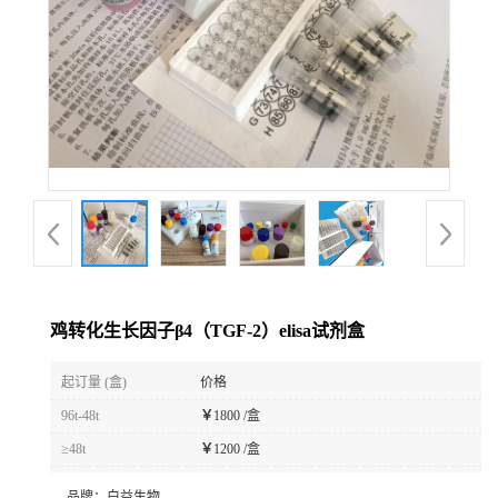
鸡转化生长因子β4（TGF-2）elisa试剂盒
起订量 (盒)
价格
96t-48t
￥
1800 /盒
≥48t
￥
1200 /盒
品牌：
白益生物