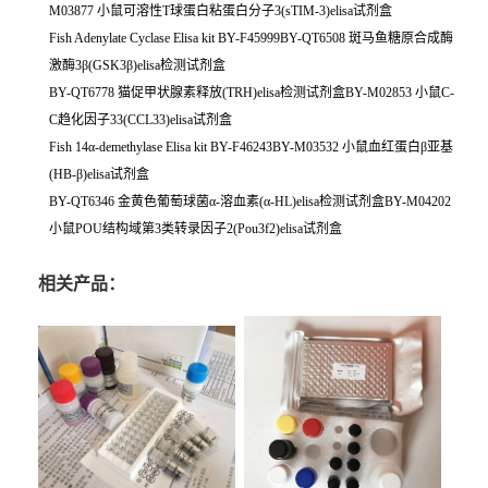
M03877 小鼠可溶性T球蛋白粘蛋白分子3(sTIM-3)elisa试剂盒
Fish Adenylate Cyclase Elisa kit BY-F45999BY-QT6508 斑马鱼糖原合成酶
激酶3β(GSK3β)elisa检测试剂盒
BY-QT6778 猫促甲状腺素释放(TRH)elisa检测试剂盒BY-M02853 小鼠C-
C趋化因子33(CCL33)elisa试剂盒
Fish 14α-demethylase Elisa kit BY-F46243BY-M03532 小鼠血红蛋白β亚基
(HB-β)elisa试剂盒
BY-QT6346 金黄色葡萄球菌α-溶血素(α-HL)elisa检测试剂盒BY-M04202
小鼠POU结构域第3类转录因子2(Pou3f2)elisa试剂盒
相关产品：