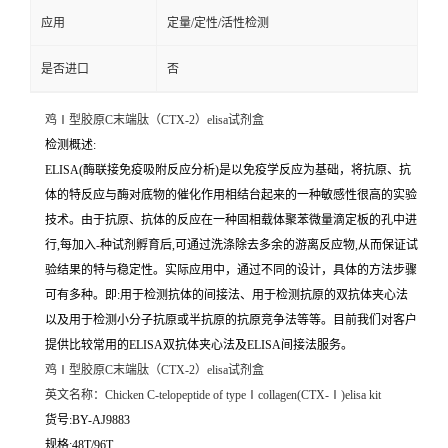
应用
定量/定性/活性检测
是否进口
否
鸡Ⅰ型胶原C末端肽（CTX-2）elisa试剂盒
检测概述:
ELISA(酶联接免疫吸附反应分析)是以免疫学反应为基础，将抗原、抗
体的特反应与酶对底物的催化作用相结台起来的一种敏感性很高的实验
技术。由于抗原、抗体的反应在一种固相载体聚苯微量滴定板的孔中进
行,每加入-种试剂孵育后,可通过洗涤除去多余的游离反应物,从而保证试
验结果的特与稳定性。实际应用中，通过不同的设计，具体的方法步骤
可有多种。即:用于检测抗体的间接法、用于检测抗原的双抗体夹心法
以及用于检测小分子抗原或半抗原的抗原竞争法等等。目前我们对客户
提供比较常用的ELISA双抗体夹心法及ELISA间接法服务。
鸡Ⅰ型胶原C末端肽（CTX-2）elisa试剂盒
英文名称：
Chicken C-telopeptide of typeⅠcollagen(CTX-Ⅰ)elisa kit
货号:BY-AJ9883
规格:48T/96T