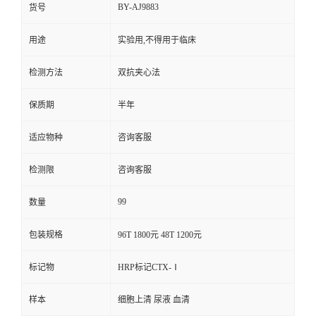
BY-AJ9883
货号
用途
实验用,不得用于临床
检测方法
双抗夹心法
保质期
半年
适应物种
咨询客服
检测限
咨询客服
99
数量
包装规格
96T 1800元 48T 1200元
标记物
HRP标记CTX-Ⅰ
样本
细胞上清 尿液 血清