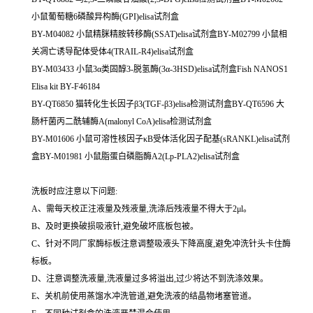
小鼠葡萄糖6磷酸异构酶(GPI)elisa试剂盒
BY-M04082 小鼠精脒精胺转移酶(SSAT)elisa试剂盒BY-M02799 小鼠相
关凋亡诱导配体受体4(TRAIL-R4)elisa试剂盒
BY-M03433 小鼠3α类固醇3-脱氢酶(3α-3HSD)elisa试剂盒Fish NANOS1
Elisa kit BY-F46184
BY-QT6850 猫转化生长因子β3(TGF-β3)elisa检测试剂盒BY-QT6596 大
肠杆菌丙二酰辅酶A(malonyl CoA)elisa检测试剂盒
BY-M01606 小鼠可溶性核因子κB受体活化因子配基(sRANKL)elisa试剂
盒BY-M01981 小鼠脂蛋白磷脂酶A2(Lp-PLA2)elisa试剂盒
洗板时应注意以下问题:
A、需每天校正注液量及残液量,洗涤后残液量不得大于2μl。
B、及时更换破损吸液针,避免破坏底板包被。
C、针对不同厂家酶标板注意调整吸液头下降高度,避免冲洗针头卡住酶
标板。
D、注意调整洗液量,洗液量过多将溢出,过少将达不到洗涤效果。
E、关机前使用蒸馏水冲洗管道,避免洗液的结晶物堵塞管道。