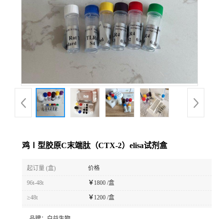
鸡Ⅰ型胶原C末端肽（CTX-2）elisa试剂盒
起订量 (盒)
价格
96t-48t
￥
1800 /盒
≥48t
￥
1200 /盒
品牌：
白益生物