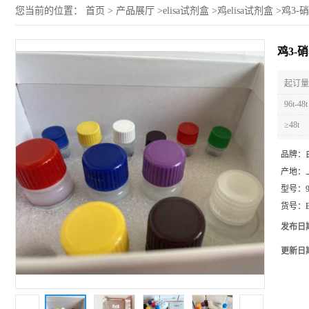
您当前的位置：
首页
>
产品展厅
>
elisa试剂盒
>
鸡elisa试剂盒
>
鸡3-硝
鸡3-硝
起订量 
96t-48t
≥48t
品牌：
产地：
型号：
货号：
发布日
更新日