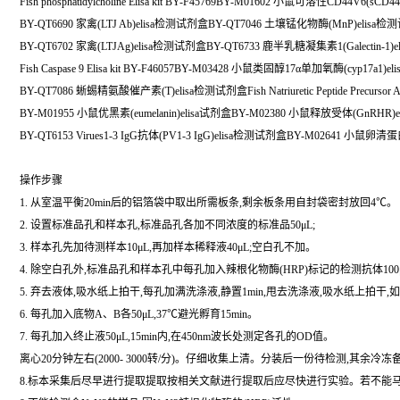
Fish phosphatidylcholine Elisa kit BY-F45769BY-M01602 小鼠可溶性CD44V6(sCD4
BY-QT6690 家禽(LTJ Ab)elisa检测试剂盒BY-QT7046 土壤锰化物酶(MnP)elisa
BY-QT6702 家禽(LTJAg)elisa检测试剂盒BY-QT6733 鹿半乳糖凝集素1(Galectin-1
Fish Caspase 9 Elisa kit BY-F46057BY-M03428 小鼠类固醇17α单加氧酶(cyp17a1)e
BY-QT7086 蜥蜴精氨酸催产素(T)elisa检测试剂盒Fish Natriuretic Peptide Precursor A El
BY-M01955 小鼠优黑素(eumelanin)elisa试剂盒BY-M02380 小鼠释放受体(GnRHR)
BY-QT6153 Virues1-3 IgG抗体(PV1-3 IgG)elisa检测试剂盒BY-M02641 小鼠卵清蛋
操作步骤
1. 从室温平衡20min后的铝箔袋中取出所需板条,剩余板条用自封袋密封放回4℃。
2. 设置标准品孔和样本孔,标准品孔各加不同浓度的标准品50μL;
3. 样本孔先加待测样本10μL,再加样本稀释液40μL;空白孔不加。
4. 除空白孔外,标准品孔和样本孔中每孔加入辣根化物酶(HRP)标记的检测抗体100
5. 弃去液体,吸水纸上拍干,每孔加满洗涤液,静置1min,甩去洗涤液,吸水纸上拍干
6. 每孔加入底物A、B各50μL,37℃避光孵育15min。
7. 每孔加入终止液50μL,15min内,在450nm波长处测定各孔的OD值。
离心20分钟左右(2000- 3000转/分)。仔细收集上清。分装后一份待检测,其余冷冻
8.标本采集后尽早进行提取提取按相关文献进行提取后应尽快进行实验。若不能马上