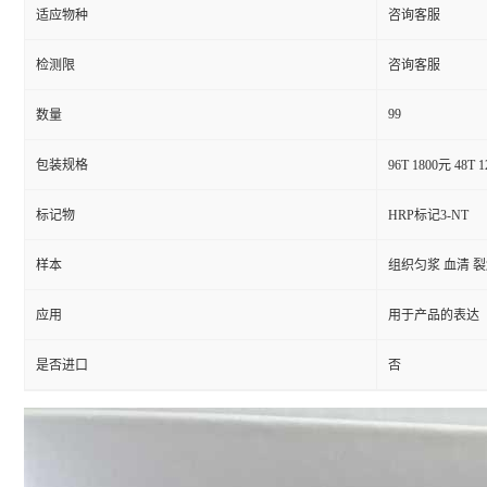
适应物种
咨询客服
检测限
咨询客服
99
数量
包装规格
96T 1800元 48T 
标记物
HRP标记3-NT
样本
组织匀浆 血清 
应用
用于产品的表达
是否进口
否