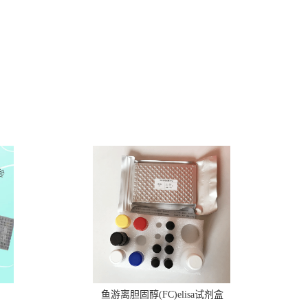
鱼游离胆固醇(FC)elisa试剂盒