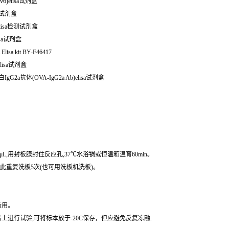
4v6)elisa试剂盒
检测试剂盒
)elisa检测试剂盒
lisa试剂盒
isa kit BY-F46417
elisa试剂盒
白IgG2a抗体(OVA-IgG2a Ab)elisa试剂盒
μL,用封板膜封住反应孔,37℃水浴锅或恒温箱温育60min。
,如此重复洗板5次(也可用洗板机洗板)。
备用。
进行试验,可将标本放于-20C保存，但应避免反复冻融.