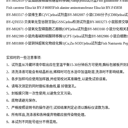
BY-M02619 小鼠烟酰胺磷酸核糖基转移酶(Nampt)elisa试剂盒Fish glutathione S-transferas
Fish carotene Elisa kit BY-F46005Fish alanine aminotransferase Elisa kit BY-F45858
BY-M03517 小鼠维生素C(VC)elisa试剂盒BY-M02697 小鼠CD80分子(CD80)elis
BY-QT6553 贝类氧化型谷胱甘肽(GSSG)elisa检测试剂盒BY-M03273 小鼠胶原交联(
BY-M02871 小鼠氧化型磷脂酰乙醇胺(OPE)elisa试剂盒BY-M03160 小鼠分化相关基
BY-M02399 小鼠肉毒碱棕榈酸转移酶1(CPT-1)elisa试剂盒BY-M02986 小鼠白细胞介素
BY-M01808 小鼠铜锌超氧化物歧化酶1(Cu;Zn-SOD1)elisa试剂盒Fish Natriuretic Peptide Pr
实验时的一些注意事项:
1、试剂盒从冷藏环境中取出应在室温平衡15-30分钟后方可使用,酶标包被板开
2、浓洗涤液可能会有结晶析出,稀释时可在水浴中加温助溶,洗涤时不影响结果。
3、各步加样均应使用加样器,并经常校对其准确性,以避免试验误差。
4、请每次测定的同时做标准曲线,最 好做复孔。
5、封板膜只限一次性使用,以避免交叉污染。
6、底物请避光保存。
7、严格按照说明书的操作进行,试验结果判定必须以酶标仪读数为准。
8、所有样品,洗涤液和各种废弃物都应按传染物处理。
9、本试剂不同批号组分不得混用。