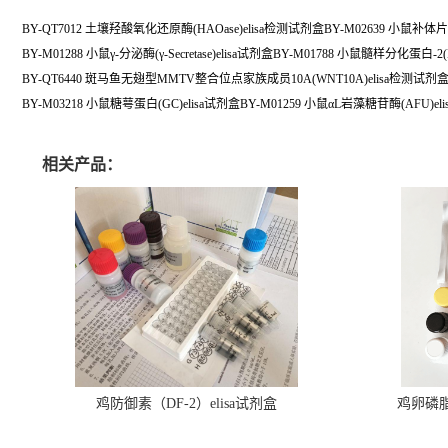
BY-QT7012 土壤羟酸氧化还原酶(HAOase)elisa检测试剂盒BY-M02639 小鼠补体片段
BY-M01288 小鼠γ-分泌酶(γ-Secretase)elisa试剂盒BY-M01788 小鼠髓样分化蛋白-2(
BY-QT6440 斑马鱼无翅型MMTV整合位点家族成员10A(WNT10A)elisa检测试剂盒B
BY-M03218 小鼠糖萼蛋白(GC)elisa试剂盒BY-M01259 小鼠αL岩藻糖苷酶(AFU)el
相关产品：
鸡防御素（DF-2）elisa试剂盒
鸡卵磷脂（