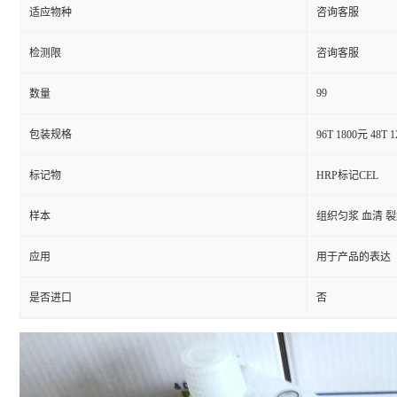
适应物种
咨询客服
检测限
咨询客服
99
数量
包装规格
96T 1800元 48T 
标记物
HRP标记CEL
样本
组织匀浆 血清 
应用
用于产品的表达
是否进口
否