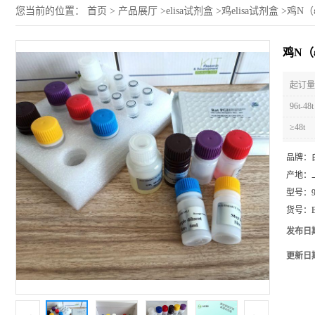
您当前的位置：
首页
>
产品展厅
>
elisa试剂盒
>
鸡elisa试剂盒
>
鸡N（
鸡N（
起订量 
96t-48t
≥48t
品牌：
产地：
型号：
货号：
发布日
更新日