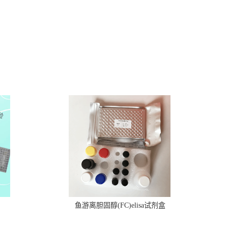
鱼游离胆固醇(FC)elisa试剂盒