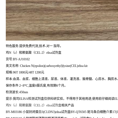
特色服务:提供免费代测,技术-对一 指导。
鸡N（ε）羧赖氨酸（CEL-2）elisa试剂盒
货号:BY-AJ10102
英文名称:
Chicken N(epsilon)(carboxyethyl)lysine(CEL)elisa kit
规格:96T 1800元/48T 1200元
样本:血清、血浆、细胞上清液、尿液、体液、灌洗液、脑脊髓、心房水、胸房水
保存条件:2~8*C,温度6摄氏度,有效期6个月。
检测波长:450nm
提示:我司ELISA检测试剂盒仅供科研实验，不得用于其他用途;使用前仔细阅读EL
鸡N（ε）羧赖氨酸（CEL-2）elisa试剂盒
相关产品
BY-M03186 小鼠封闭蛋白3(CLDN3)elisa试剂盒BY-QT6505 斑马鱼白细胞介素17(IL