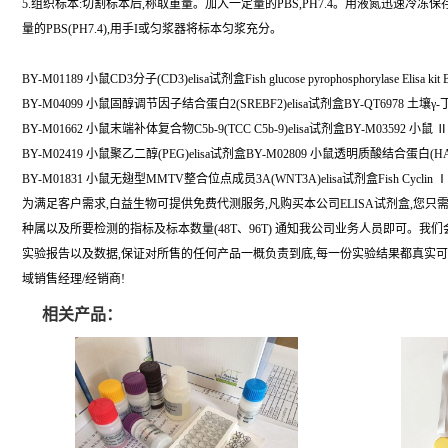
5.组织标本:切割标本后,称取重量。加入一定量的PBS,PH7.4。用液氮迅速冷冻
量的PBS(PH7.4),用手I或匀浆器将标本匀浆充分。
BY-M01189 小鼠CD3分子(CD3)elisa试剂盒Fish glucose pyrophosphorylase Elisa kit 
BY-M04099 小鼠固醇调节因子结合蛋白2(SREBF2)elisa试剂盒BY-QT6978 土壤γ-
BY-M01662 小鼠末端补体复合物C5b-9(TCC C5b-9)elisa试剂盒BY-M03592 小鼠
BY-M02419 小鼠聚乙二醇(PEG)elisa试剂盒BY-M02809 小鼠透明质酸结合蛋白(HAB
BY-M01831 小鼠无翅型MMTV整合位点成员3A(WNT3A)elisa试剂盒Fish Cyclin Ⅰ Elis
为满足客户需求,白益生物可提供免费代测服务,凡购买本公司ELISA试剂盒,您只
种属以及所要检测的指标及标本数量(48T、96T) 通知我公司业务人员即可。我
实验报告以及数据,保证对所售的任何产品一概负责到底,每一份实验结果都真实
域销售经理/经销商!
相关产品：