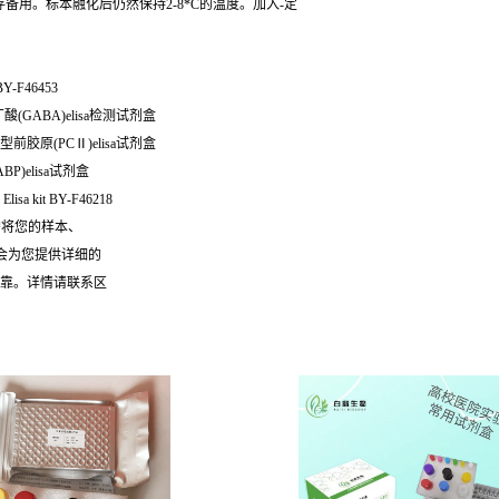
保存备用。标本融化后仍然保持2-8*C的温度。加入-定
BY-F46453
丁酸(GABA)elisa检测试剂盒
 Ⅱ型前胶原(PCⅡ)elisa试剂盒
P)elisa试剂盒
a kit BY-F46218
需将您的样本、
们会为您提供详细的
可靠。详情请联系区