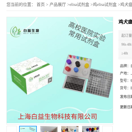
您当前的位置：
首页
>
产品展厅
>
elisa试剂盒
>
鸡elisa试剂盒
>
鸡犬瘟
鸡犬瘟
起订量 
96t-48t
≥48t
品牌：
产地：
型号：
货号：
发布日
更新日