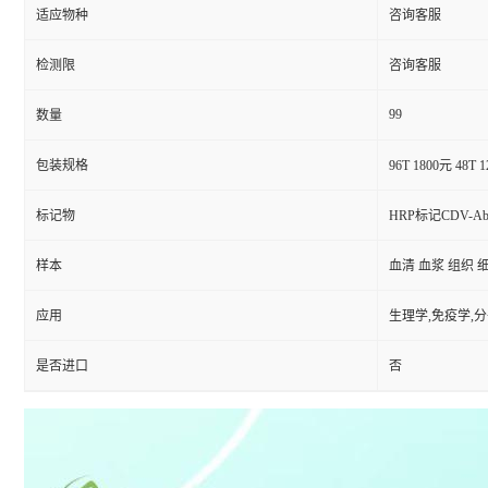
适应物种
咨询客服
检测限
咨询客服
99
数量
包装规格
96T 1800元 48T 
标记物
HRP标记CDV-A
样本
血清 血浆 组织 
应用
生理学,免疫学,
是否进口
否