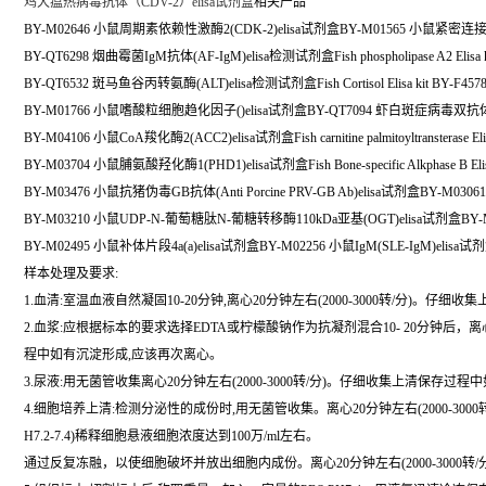
鸡犬瘟热病毒抗体（CDV-2）elisa试剂盒
相关产品
BY-M02646 小鼠周期素依赖性激酶2(CDK-2)elisa试剂盒BY-M01565 小鼠紧密连接蛋白
BY-QT6298 烟曲霉菌IgM抗体(AF-IgM)elisa检测试剂盒Fish phospholipase A2 Elisa k
BY-QT6532 斑马鱼谷丙转氨酶(ALT)elisa检测试剂盒Fish Cortisol Elisa kit BY-F457
BY-M01766 小鼠嗜酸粒细胞趋化因子()elisa试剂盒BY-QT7094 虾白斑症病毒双抗体
BY-M04106 小鼠CoA羧化酶2(ACC2)elisa试剂盒Fish carnitine palmitoyltransterase Elis
BY-M03704 小鼠脯氨酸羟化酶1(PHD1)elisa试剂盒Fish Bone-specific Alkphase B Elisa
BY-M03476 小鼠抗猪伪毒GB抗体(Anti Porcine PRV-GB Ab)elisa试剂盒BY-M0
BY-M03210 小鼠UDP-N-葡萄糖肽N-葡糖转移酶110kDa亚基(OGT)elisa试剂盒BY-M
BY-M02495 小鼠补体片段4a(a)elisa试剂盒BY-M02256 小鼠IgM(SLE-IgM)elisa试
样本处理及要求:
1.血清:室温血液自然凝固10-20分钟,离心20分钟左右(2000-3000转/分)。仔
2.血浆:应根据标本的要求选择EDTA或柠檬酸钠作为抗凝剂混合10- 20分钟后，离心2
程中如有沉淀形成,应该再次离心。
3.尿液:用无菌管收集离心20分钟左右(2000-3000转/分)。仔细收集上清保
4.细胞培养上清:检测分泌性的成份时,用无菌管收集。离心20分钟左右(2000-3000
H7.2-7.4)稀释细胞悬液细胞浓度达到100万/ml左右。
通过反复冻融，以使细胞破坏并放出细胞内成份。离心20分钟左右(2000-3000