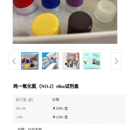
鸡一氧化氮（NO-2）elisa试剂盒
起订量 (盒)
价格
96t-48t
￥
1800 /盒
≥48t
￥
1200 /盒
品牌：
白益生物