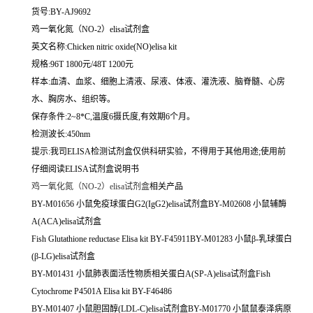
货号:BY-AJ9692
鸡一氧化氮（NO-2）elisa试剂盒
英文名称:
Chicken nitric oxide(NO)elisa kit
规格:96T 1800元/48T 1200元
样本:血清、血浆、细胞上清液、尿液、体液、灌洗液、脑脊髓、心房
水、胸房水、组织等。
保存条件:2~8*C,温度6摄氏度,有效期6个月。
检测波长:450nm
提示:我司ELISA检测试剂盒仅供科研实验，不得用于其他用途;使用前
仔细阅读ELISA试剂盒说明书
鸡一氧化氮（NO-2）elisa试剂盒
相关产品
BY-M01656 小鼠免疫球蛋白G2(IgG2)elisa试剂盒BY-M02608 小鼠辅酶
A(ACA)elisa试剂盒
Fish Glutathione reductase Elisa kit BY-F45911BY-M01283 小鼠β-乳球蛋白
(β-LG)elisa试剂盒
BY-M01431 小鼠肺表面活性物质相关蛋白A(SP-A)elisa试剂盒Fish
Cytochrome P4501A Elisa kit BY-F46486
BY-M01407 小鼠胆固醇(LDL-C)elisa试剂盒BY-M01770 小鼠鼠泰泽病原