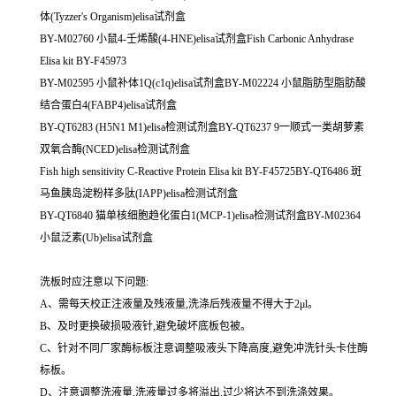
体(Tyzzer's Organism)elisa试剂盒
BY-M02760 小鼠4-壬烯酸(4-HNE)elisa试剂盒Fish Carbonic Anhydrase
Elisa kit BY-F45973
BY-M02595 小鼠补体1Q(c1q)elisa试剂盒BY-M02224 小鼠脂肪型脂肪酸
结合蛋白4(FABP4)elisa试剂盒
BY-QT6283 (H5N1 M1)elisa检测试剂盒BY-QT6237 9一顺式一类胡萝素
双氧合酶(NCED)elisa检测试剂盒
Fish high sensitivity C-Reactive Protein Elisa kit BY-F45725BY-QT6486 斑
马鱼胰岛淀粉样多肽(IAPP)elisa检测试剂盒
BY-QT6840 猫单核细胞趋化蛋白1(MCP-1)elisa检测试剂盒BY-M02364
小鼠泛素(Ub)elisa试剂盒
洗板时应注意以下问题:
A、需每天校正注液量及残液量,洗涤后残液量不得大于2μl。
B、及时更换破损吸液针,避免破坏底板包被。
C、针对不同厂家酶标板注意调整吸液头下降高度,避免冲洗针头卡住酶
标板。
D、注意调整洗液量,洗液量过多将溢出,过少将达不到洗涤效果。