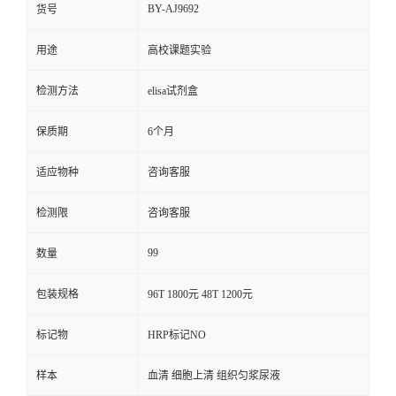
BY-AJ9692
货号
用途
高校课题实验
检测方法
elisa试剂盒
保质期
6个月
适应物种
咨询客服
检测限
咨询客服
99
数量
包装规格
96T 1800元 48T 1200元
标记物
HRP标记NO
样本
血清 细胞上清 组织匀浆尿液