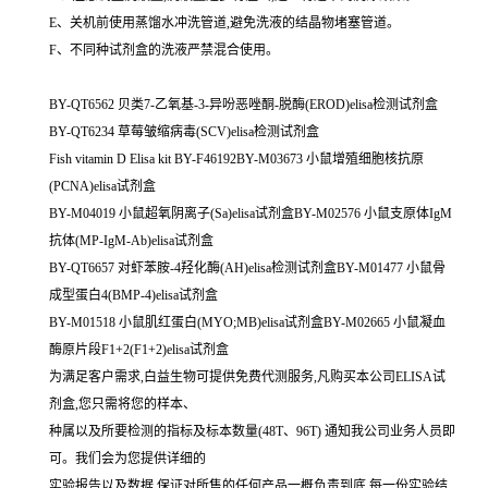
E、关机前使用蒸馏水冲洗管道,避免洗液的结晶物堵塞管道。
F、不同种试剂盒的洗液严禁混合使用。
BY-QT6562 贝类7-乙氧基-3-异吩恶唑酮-脱酶(EROD)elisa检测试剂盒
BY-QT6234 草莓皱缩病毒(SCV)elisa检测试剂盒
Fish vitamin D Elisa kit BY-F46192BY-M03673 小鼠增殖细胞核抗原
(PCNA)elisa试剂盒
BY-M04019 小鼠超氧阴离子(Sa)elisa试剂盒BY-M02576 小鼠支原体IgM
抗体(MP-IgM-Ab)elisa试剂盒
BY-QT6657 对虾苯胺-4羟化酶(AH)elisa检测试剂盒BY-M01477 小鼠骨
成型蛋白4(BMP-4)elisa试剂盒
BY-M01518 小鼠肌红蛋白(MYO;MB)elisa试剂盒BY-M02665 小鼠凝血
酶原片段F1+2(F1+2)elisa试剂盒
为满足客户需求,白益生物可提供免费代测服务,凡购买本公司ELISA试
剂盒,您只需将您的样本、
种属以及所要检测的指标及标本数量(48T、96T) 通知我公司业务人员即
可。我们会为您提供详细的
实验报告以及数据,保证对所售的任何产品一概负责到底,每一份实验结