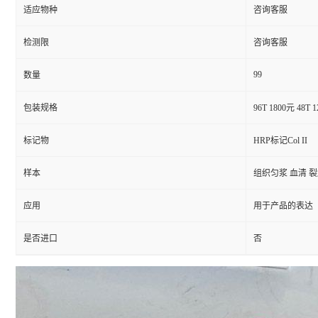
适应物种
咨询客服
检测限
咨询客服
99
数量
包装规格
96T 1800元 48T 
标记物
HRP标记Col II
样本
组织匀浆 血清 
应用
用于产品的表达
是否进口
否