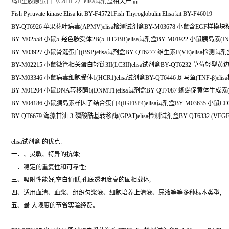
鸡II型胶原蛋白（Col II-2）elisa试剂盒
相关产品
Fish Pyruvate kinase Elisa kit BY-F45721Fish Thyroglobulin Elisa kit BY-F46019
BY-QT6926 苹果花叶病毒(APMV)elisa检测试剂盒BY-M03678 小鼠含EGF样模块
BY-M02558 小鼠5-羟色胺受体2B(5-HT2BR)elisa试剂盒BY-M01922 小鼠胰岛素(IN
BY-M03927 小鼠骨涎蛋白(BSP)elisa试剂盒BY-QT6277 维生素E(VE)elisa检测试
BY-M02215 小鼠微管相关蛋白轻链3II(LC3II)elisa试剂盒BY-QT6232 草莓轻型黄
BY-M03346 小鼠病毒细胞受体1(HCR1)elisa试剂盒BY-QT6446 斑马鱼(TNF-β)el
BY-M01204 小鼠DNA转移酶1(DNMT1)elisa试剂盒BY-QT7087 蜥蜴促黄体生成素(
BY-M04186 小鼠胰岛素样因子结合蛋白4(IGFBP4)elisa试剂盒BY-M03635 小鼠CD2
BY-QT6679 海藻甘油-3-磷酸酰基转移酶(GPAT)elisa检测试剂盒BY-QT6332 (VEGF
elisa试剂盒 的优点:
一、、灵敏、特异的抗体;
二、稳定的重复性和可靠性;
三、吸附性能好,空白值低,孔底透明度高的固相载体;
四、适用血清、血浆、组织匀浆液、细胞培养上清液、尿液等等多种标本类型;
五、最 大限度的节省实验经费。