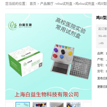
您当前的位置：
首页
>
产品展厅
>
elisa试剂盒
>
鸡elisa试剂盒
>
鸡II型
鸡II型
起订量 
96t-48t
≥48t
品牌：
产地：
型号：
货号：
发布日
更新日