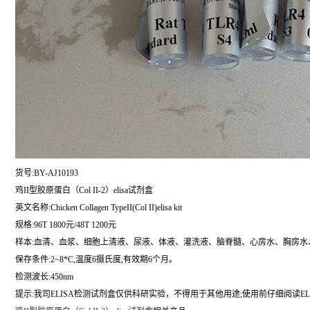
货号:BY-AJ10193
鸡II型胶原蛋白（Col II-2）elisa试剂盒
英文名称:
Chicken Collagen TypeII(Col II)elisa kit
规格:96T 1800元/48T 1200元
样本:血清、血浆、细胞上清液、尿液、体液、灌洗液、脑脊髓、心房水、胸房水
保存条件:2~8*C,温度6摄氏度,有效期6个月。
检测波长:450nm
提示:我司ELISA检测试剂盒仅供科研实验，不得用于其他用途;使用前仔细阅读EL