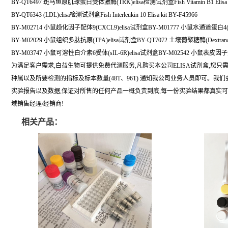
BY-QT6497 斑马鱼原肌球蛋白受体激酶(TRK)elisa检测试剂盒Fish Vitamin B1 Elisa ki
BY-QT6343 (LDL)elisa检测试剂盒Fish Interleukin 10 Elisa kit BY-F45966
BY-M02714 小鼠趋化因子配体9(CXCL9)elisa试剂盒BY-M01777 小鼠水通道蛋白4(A
BY-M02029 小鼠组织多肽抗原(TPA)elisa试剂盒BY-QT7072 土壤葡聚糖酶(Dextrana
BY-M03747 小鼠可溶性白介素6受体(sIL-6R)elisa试剂盒BY-M02542 小鼠表皮因子
为满足客户需求,白益生物可提供免费代测服务,凡购买本公司ELISA试剂盒,您只
种属以及所要检测的指标及标本数量(48T、96T) 通知我公司业务人员即可。我
实验报告以及数据,保证对所售的任何产品一概负责到底,每一份实验结果都真实
域销售经理/经销商!
相关产品：