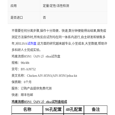
应用
定量/定性/活性检测
是否进口
否
不需要任何分离步骤,操作十分简便、快速,数分钟便能得出结果,酶免疫
测定方法操作时,所有反应试剂均在同一体系内进行,自主研发和销售多
年,对ELISA
试剂盒
这方面的研究越来越专业,小至成本,大至数据,帮助许
多科研人士完成实验。
鸡禽流感H5N1（AIV-2）elisa试剂盒
规格：96t/48t
货号：BY-AJ9752
英文名称：
Chicken AIV-H5N1(AIV-H5N1)elisa kit
保质期：6个月
服务：订购产品提供免费代测
快递：顺丰包邮
鸡禽流感H5N1（AIV-2）elisa试剂盒
组成
名称
96孔配置
48孔配置
备注