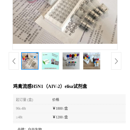
鸡禽流感H5N1（AIV-2）elisa试剂盒
起订量 (盒)
价格
96t-48t
￥
1800 /盒
≥48t
￥
1200 /盒
品牌：
白益生物