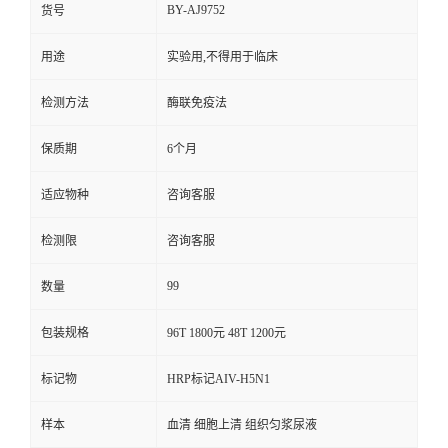
BY-AJ9752
货号
用途
实验用,不得用于临床
检测方法
酶联免疫法
保质期
6个月
适应物种
咨询客服
检测限
咨询客服
99
数量
包装规格
96T 1800元 48T 1200元
标记物
HRP标记AIV-H5N1
样本
血清 细胞上清 组织匀浆尿液