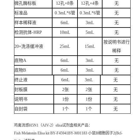
微孔酶标板
12孔×8条
12孔×4条
无
标准品
0.3mL*6管
0.3mL*6管
无
样本稀释液
6mL
3mL
无
检测抗体-HRP
10mL
5mL
无
按说明书进行
20×洗涤缓冲液
25mL
15mL
稀释
底物A
6mL
3mL
无
底物B
6mL
3mL
无
终止液
6mL
3mL
无
封板膜
2张
2张
无
说明书
1份
1份
无
自封袋
1个
1个
无
鸡禽流感H5N1（AIV-2）elisa试剂盒
相关产品：
Fish Melatonin Elisa kit BY-F45941BY-M01183 小鼠B细胞因子2(Bcl-