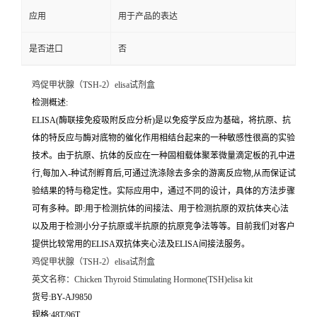
应用
用于产品的表达
是否进口
否
鸡促甲状腺（TSH-2）elisa试剂盒
检测概述:
ELISA(酶联接免疫吸附反应分析)是以免疫学反应为基础，将抗原、抗
体的特反应与酶对底物的催化作用相结台起来的一种敏感性很高的实验
技术。由于抗原、抗体的反应在一种固相载体聚苯微量滴定板的孔中进
行,每加入-种试剂孵育后,可通过洗涤除去多余的游离反应物,从而保证试
验结果的特与稳定性。实际应用中，通过不同的设计，具体的方法步骤
可有多种。即:用于检测抗体的间接法、用于检测抗原的双抗体夹心法
以及用于检测小分子抗原或半抗原的抗原竞争法等等。目前我们对客户
提供比较常用的ELISA双抗体夹心法及ELISA间接法服务。
鸡促甲状腺（TSH-2）elisa试剂盒
英文名称：
Chicken Thyroid Stimulating Hormone(TSH)elisa kit
货号:BY-AJ9850
规格:48T/96T