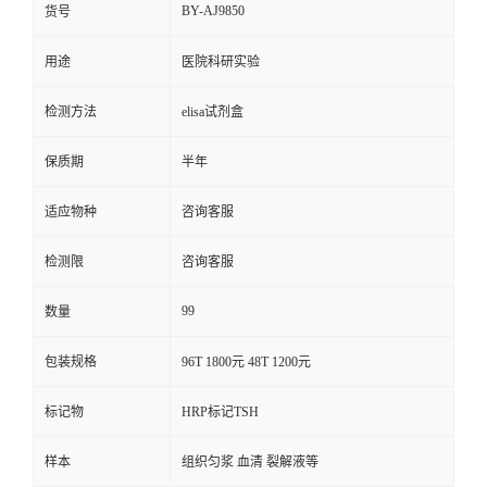
BY-AJ9850
货号
用途
医院科研实验
检测方法
elisa试剂盒
保质期
半年
适应物种
咨询客服
检测限
咨询客服
99
数量
包装规格
96T 1800元 48T 1200元
标记物
HRP标记TSH
样本
组织匀浆 血清 裂解液等