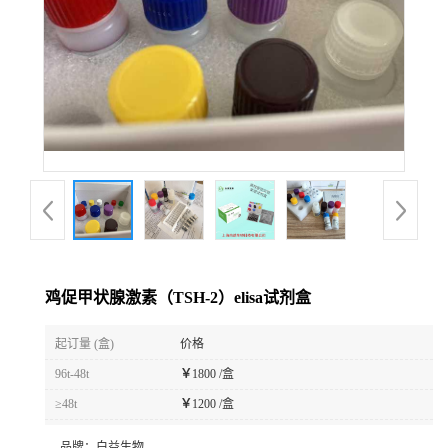
鸡促甲状腺激素（TSH-2）elisa试剂盒
起订量 (盒)
价格
96t-48t
￥
1800 /盒
≥48t
￥
1200 /盒
品牌：
白益生物