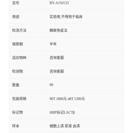
BY-AJ10133
货号
用途
实验用,不得用于临床
检测方法
酶联免疫法
保质期
半年
适应物种
咨询客服
检测限
咨询客服
99
数量
包装规格
96T 1800元 48T 1200元
标记物
HRP标记LACTβ
样本
细胞上清 尿液 血清