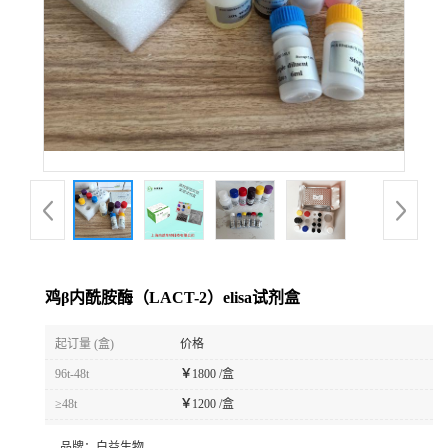
鸡β内酰胺酶（LACT-2）elisa试剂盒
起订量 (盒)
价格
96t-48t
￥
1800 /盒
≥48t
￥
1200 /盒
品牌：
白益生物