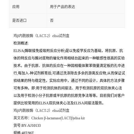
应用
用于产品的表达
是否进口
否
鸡β内酰胺酶（LACT-2）elisa试剂盒
检测概述:
ELISA(酶联接免疫吸附反应分析)是以免疫学反应为基础，将抗原、抗
体的特反应与酶对底物的催化作用相结台起来的一种敏感性很高的实验
技术。由于抗原、抗体的反应在一种固相载体聚苯微量滴定板的孔中进
行,每加入-种试剂孵育后,可通过洗涤除去多余的游离反应物,从而保证试
验结果的特与稳定性。实际应用中，通过不同的设计，具体的方法步骤
可有多种。即:用于检测抗体的间接法、用于检测抗原的双抗体夹心法
以及用于检测小分子抗原或半抗原的抗原竞争法等等。目前我们对客户
提供比较常用的ELISA双抗体夹心法及ELISA间接法服务。
鸡β内酰胺酶（LACT-2）elisa试剂盒
英文名称：
Chicken β-lactamase(LACTβ)elisa kit
货号:BY-AJ10133
规格:48T/96T