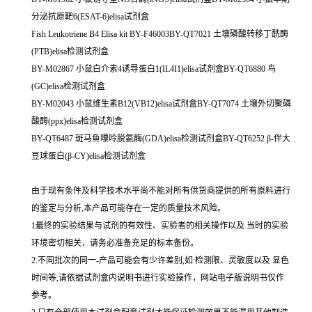
分泌抗原靶6(ESAT-6)elisa试剂盒
Fish Leukotriene B4 Elisa kit BY-F46003BY-QT7021 土壤磷酸转移丁酰酶
(PTB)elisa检测试剂盒
BY-M02867 小鼠白介素4诱导蛋白1(IL4I1)elisa试剂盒BY-QT6880 鸟
(GC)elisa检测试剂盒
BY-M02043 小鼠维生素B12(VB12)elisa试剂盒BY-QT7074 土壤外切聚磷
酸酶(ppx)elisa检测试剂盒
BY-QT6487 斑马鱼嘌呤脱氨酶(GDA)elisa检测试剂盒BY-QT6252 β-伴大
豆球蛋白(β-CY)elisa检测试剂盒
由于现有条件及科学技术水平尚不能对所有供货商提供的所有原料进行
的鉴定与分析,本产品可能存在一定的质量技术风险。
1最终的实验结果与试剂的有效性、实验者的相关操作以及 当时的实验
环境密切相关，请务必准备充足的标本备份。
2.不同批次的同一-产品可能会有少许差别,如:检测限、灵敏度以及 显色
时间等,请依据试剂盒内说明书进行实验操作，网站电子版说明书仅作
参考。