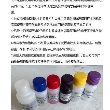
3.只有全部使用本试剂盒配套试剂才能保证检测效果不能混用其他制造
商的产品。只有严格遵守本试剂盒的实验说明才会得到的检测结
果。
4.本公司只对试剂盒本身负责不对因使用该试剂盒所造成的样本消耗负
责请使用者使用前充分考虑到样本的可能使用量,预留充足的样
5.使用化学裂解液制备的组织匀浆或细胞提取液可能会由于某些化学物
质的引入导致ELISA实验结果偏差。
6.若样本为细胞培养上清,因该类样本干扰因素较多,如:细胞状态、细胞
数量、采样时间等 所以可能存在检测不出的情况。
7.某些天然蛋白或重组蛋白,包括原核及真核重组蛋白,可能因为与本产
品所使用的检测抗体及捕获抗体不匹配,，而不被检测出。