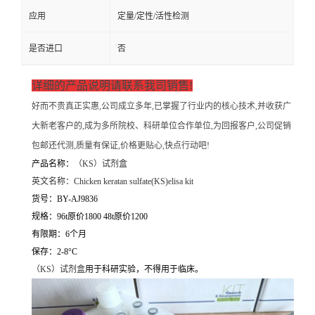
应用
定量/定性/活性检测
是否进口
否
详细的产品说明请联系我司销售!
好而不贵真正实惠,公司成立多年,已掌握了行业内的核心技术,并收获广
大新老客户的,成为多所院校、科研单位合作单位,为回报客户,公司促销
包邮还代测,质量有保证,价格更贴心,快点行动吧!
产品名称：
（
KS）试剂盒
英文名称：
Chicken keratan sulfate(KS)elisa kit
货号：BY-AJ9836
规格：96t原价1800 48t原价1200
有限期：6个月
保存：2-8°C
（
KS）试剂盒
用于科研实验，不得用于临床。