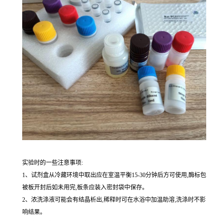
实验时的一些注意事项:
1、试剂盒从冷藏环境中取出应在室温平衡15-30分钟后方可使用,酶标包
被板开封后如未用完,板条应装入密封袋中保存。
2、浓洗涤液可能会有结晶析出,稀释时可在水浴中加温助溶,洗涤时不影
响结果。