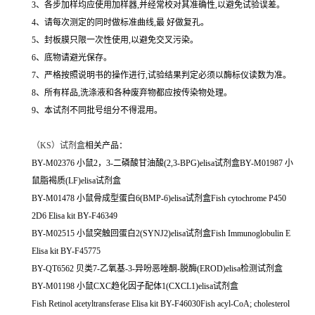
3、各步加样均应使用加样器,并经常校对其准确性,以避免试验误差。
4、请每次测定的同时做标准曲线,最 好做复孔。
5、封板膜只限一次性使用,以避免交叉污染。
6、底物请避光保存。
7、严格按照说明书的操作进行,试验结果判定必须以酶标仪读数为准。
8、所有样品,洗涤液和各种废弃物都应按传染物处理。
9、本试剂不同批号组分不得混用。
（
KS）试剂盒
相关产品：
BY-M02376 小鼠2，3-二磷酸甘油酸(2,3-BPG)elisa试剂盒BY-M01987 小
鼠脂褐质(LF)elisa试剂盒
BY-M01478 小鼠骨成型蛋白6(BMP-6)elisa试剂盒Fish cytochrome P450
2D6 Elisa kit BY-F46349
BY-M02515 小鼠突触回蛋白2(SYNJ2)elisa试剂盒Fish Immunoglobulin E
Elisa kit BY-F45775
BY-QT6562 贝类7-乙氧基-3-异吩恶唑酮-脱酶(EROD)elisa检测试剂盒
BY-M01198 小鼠CXC趋化因子配体1(CXCL1)elisa试剂盒
Fish Retinol acetyltransferase Elisa kit BY-F46030Fish acyl-CoA; cholesterol