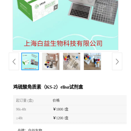
鸡硫酸角质素（KS-2）elisa试剂盒
起订量 (盒)
价格
96t-48t
￥
1800 /盒
≥48t
￥
1200 /盒
品牌：
白益生物