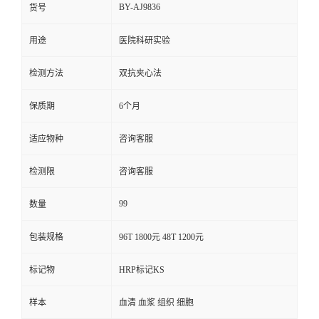
BY-AJ9836
货号
用途
医院科研实验
检测方法
双抗夹心法
保质期
6个月
适应物种
咨询客服
检测限
咨询客服
99
数量
包装规格
96T 1800元 48T 1200元
标记物
HRP标记KS
样本
血清 血浆 组织 细胞