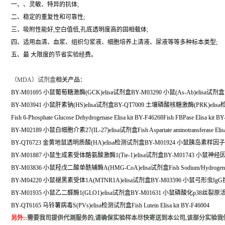
一、、灵敏、特异的抗体;
二、稳定的重复性和可靠性;
三、吸附性能好,空白值低,孔底透明度高的固相载体;
四、适用血清、血浆、组织匀浆液、细胞培养上清液、尿液等等多种标本类型;
五、最 大限度的节省实验经费。
（
MDA）试剂盒
相关产品：
BY-M01695 小鼠葡萄糖激酶(GCK)elisa试剂盒BY-M03290 小鼠(As-Ab)elisa试剂盒
BY-M03941 小鼠肝素钠(HS)elisa试剂盒BY-QT7009 土壤磷酸核糖激酶(PRK)eli
Fish 6-Phosphate Glucose Dehydrogenase Elisa kit BY-F46268Fish FBPase Elisa kit B
BY-M02189 小鼠白细胞介素27(IL-27)elisa试剂盒Fish Aspartate aminotransferase Elisa
BY-QT6723 金黄地鼠透明质酸(HA)elisa检测试剂盒BY-M01924 小鼠胰岛素样因子1(I
BY-M01887 小鼠生成素受体酪氨酸激酶1(Tie-1)elisa试剂盒BY-M01743 小鼠神经因
BY-M03836 小鼠羟戊二酸单酰辅酶A(HMG-CoA)elisa试剂盒Fish Sodium/Hydrogen Exchan
BY-M04220 小鼠褪黑素受体1A(MTNR1A)elisa试剂盒BY-M03596 小鼠弓形虫IgG抗体
BY-M01935 小鼠乙二醛酶1(GLO1)elisa试剂盒BY-M01631 小鼠磷酸化p38丝裂原活
BY-QT6165 马铃薯病毒S(PVs)elisa检测试剂盒Fish Lutein Elisa kit BY-F46004
另外:
:
需要我司提供代测服务的,请确保实验样本尽快寄送到本公司,该部分实验我