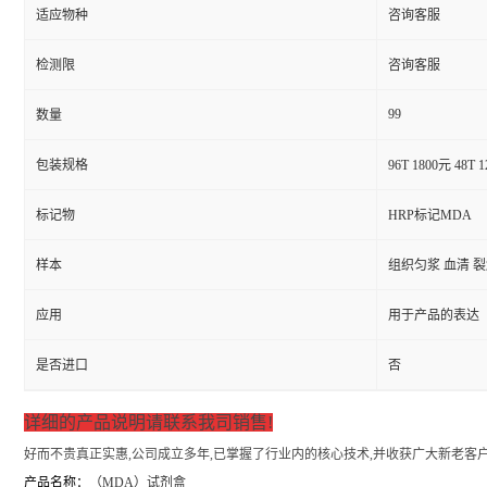
适应物种
咨询客服
检测限
咨询客服
99
数量
包装规格
96T 1800元 48T 
标记物
HRP标记MDA
样本
组织匀浆 血清 
应用
用于产品的表达
是否进口
否
详细的产品说明请联系我司销售!
好而不贵真正实惠,公司成立多年,已掌握了行业内的核心技术,并收获广大新老客户
产品名称：
（
MDA）试剂盒