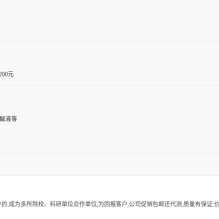
1200元
裂解液等
的,成为多所院校、科研单位合作单位,为回报客户,公司促销包邮还代测,质量有保证,价