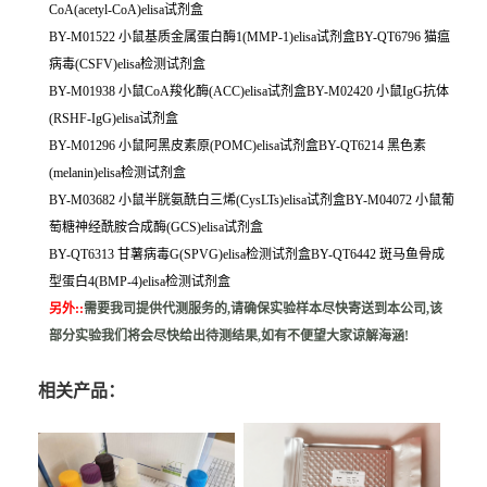
CoA(acetyl-CoA)elisa试剂盒
BY-M01522 小鼠基质金属蛋白酶1(MMP-1)elisa试剂盒BY-QT6796 猫瘟
病毒(CSFV)elisa检测试剂盒
BY-M01938 小鼠CoA羧化酶(ACC)elisa试剂盒BY-M02420 小鼠IgG抗体
(RSHF-IgG)elisa试剂盒
BY-M01296 小鼠阿黑皮素原(POMC)elisa试剂盒BY-QT6214 黑色素
(melanin)elisa检测试剂盒
BY-M03682 小鼠半胱氨酰白三烯(CysLTs)elisa试剂盒BY-M04072 小鼠葡
萄糖神经酰胺合成酶(GCS)elisa试剂盒
BY-QT6313 甘薯病毒G(SPVG)elisa检测试剂盒BY-QT6442 斑马鱼骨成
型蛋白4(BMP-4)elisa检测试剂盒
另外:
:
需要我司提供代测服务的,请确保实验样本尽快寄送到本公司,该
部分实验我们将会尽快给出待测结果,如有不便望大家谅解海涵!
相关产品：