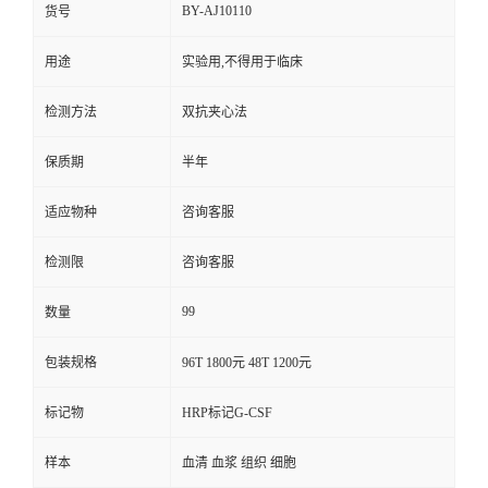
BY-AJ10110
货号
用途
实验用,不得用于临床
检测方法
双抗夹心法
保质期
半年
适应物种
咨询客服
检测限
咨询客服
99
数量
包装规格
96T 1800元 48T 1200元
标记物
HRP标记G-CSF
样本
血清 血浆 组织 细胞