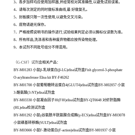
3、各步加样均应使用加样器,并经常校对其准确性,以避免试验误差。
4、请每次测定的同时做标准曲线,最 好做复孔。
5、封板膜只限一次性使用,以避免交叉污染。
6、底物请避光保存。
7、严格按照说明书的操作进行,试验结果判定必须以酶标仪读数为准。
8、所有样品,洗涤液和各种废弃物都应按传染物处理。
9、本试剂不同批号组分不得混用。
（
G-CSF）试剂盒
相关产品：
BY-M01283 小鼠β-乳球蛋白(β-LG)elisa试剂盒Fish glycerol-3-phosphate
O-acyltransferase Elisa kit BY-F46262
BY-M01700 小鼠葡萄糖转运蛋白4(GLUT4)elisa试剂盒BY-M02057 小鼠
3-酪氨酸(3-NT)elisa试剂盒
BY-M03330 小鼠凝血因子Ⅲ(FⅢ)elisa试剂盒BY-QT6648 对虾肝脂酶
(HL)elisa检测试剂盒
BY-M01292 小鼠γ谷氨酰半胱氨酸合成酶(γ-ECS)elisa试剂盒BY-M03078
小鼠磺基转移酶(SULT)elisa试剂盒
BY-M03666 小鼠F-激动蛋白(F-action)elisa试剂盒BY-M01937 小鼠