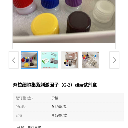
鸡粒细胞集落刺激因子（G-2）elisa试剂盒
起订量 (盒)
价格
96t-48t
￥
1800 /盒
≥48t
￥
1200 /盒
品牌：
白益生物